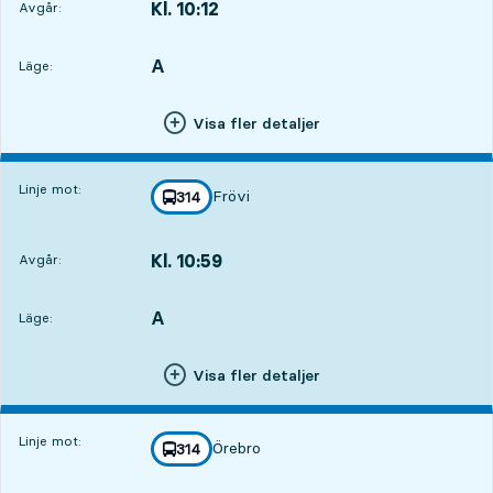
Kl. 10:12
Avgår:
,
Avgår,Kl. 10:121 tim 16 min
A
LÄGE,
,
Läge:
Visa fler detaljer
Linje mot:
Frövi
linje
314
mot
,
Kl. 10:59
Avgår:
,
Avgår,Kl. 10:592 tim 3 min
A
LÄGE,
,
Läge:
Visa fler detaljer
Linje mot:
Örebro
linje
314
mot
,