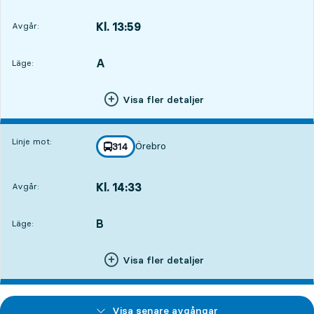
Kl. 13:59
Avgår:
,
Avgår,Kl. 13:595 tim 3 min
A
LÄGE,
,
Läge:
Visa fler detaljer
Linje mot:
Örebro
linje
314
mot
,
Kl. 14:33
Avgår:
,
Avgår,Kl. 14:335 tim 37 min
B
LÄGE,
,
Läge:
Visa fler detaljer
Visa senare avgångar