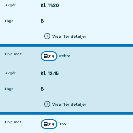
Kl. 11:20
Avgår:
,
Avgår,Kl. 11:202 tim 24 min
B
LÄGE,
,
Läge:
Visa fler detaljer
Linje mot:
Örebro
linje
314
mot
,
Kl. 12:15
Avgår:
,
Avgår,Kl. 12:153 tim 19 min
B
LÄGE,
,
Läge:
Visa fler detaljer
Linje mot:
Frövi
linje
314
mot
,