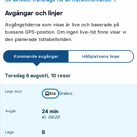
Avgångar och linjer
Avgångstiderna som visas är live och baserade på
bussens GPS-position. Om ingen live-tid finns visar vi
den planerade tidtabellstiden.
Kommande avgångar
Hållplatsens linjer
torsdag 6 augusti, 10
resor
Torsdag 6 augusti,
10
resor
Linje mot:
Örebro
linje
314
mot
,
24 min
Avgår:
Avgår, Kl. 09:20, om 24 min
Kl.
09:20
B
LÄGE,
,
Läge: