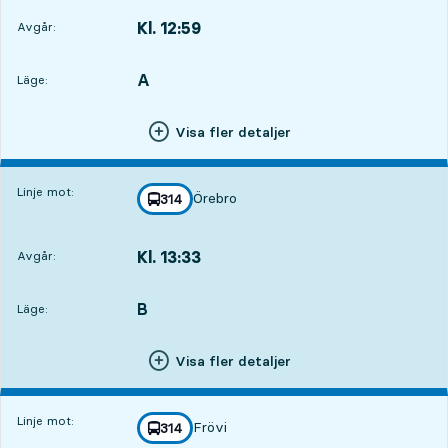
Kl. 12:59
Avgår:
,
Avgår,Kl. 12:594 tim 3 min
A
LÄGE,
,
Läge:
Visa fler detaljer
Linje mot:
Örebro
linje
314
mot
,
Kl. 13:33
Avgår:
,
Avgår,Kl. 13:334 tim 37 min
B
LÄGE,
,
Läge:
Visa fler detaljer
Linje mot:
Frövi
linje
314
mot
,