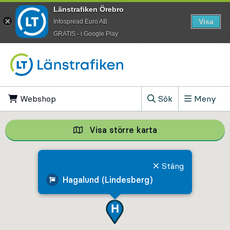
Länstrafiken Örebro
Visa
Infospread Euro AB
​GRATIS - i Google Play
Till innehåll på sidan
Webshop
, Öppnas i ny flik
Sök
Meny
, Visa sökfältet
Visa större karta
Visa större karta,
Stäng
Hagalund (Lindesberg)