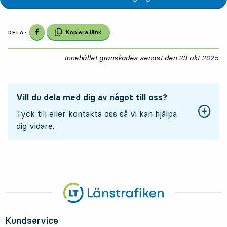
Dela på Facebook
Kopiera länk
DELA:
Innehållet granskades senast den
29 okt 2025
29
Vill du dela med dig av något till oss?
Tyck till eller kontakta oss så vi kan hjälpa
dig vidare.
Kundservice