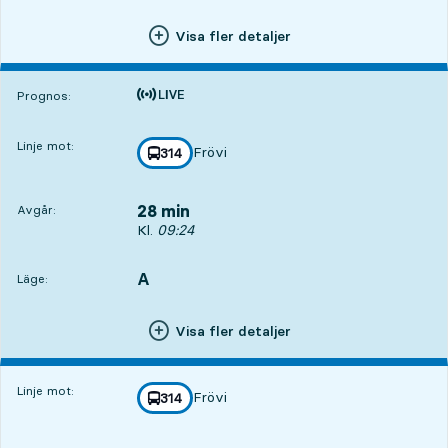
Visa fler detaljer
Tiden är prognos
Prognos:
Linje mot:
Frövi
linje
314
mot
,
28 min
Avgår:
Avgår, Kl. 09:24, om 28 min
Kl.
09:24
A
LÄGE,
,
Läge:
Visa fler detaljer
Linje mot:
Frövi
linje
314
mot
,