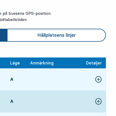
e på bussens GPS-position.
idtabellstiden.
Hållplatsens linjer
Läge
Anmärkning
Detaljer
LÄGE,
A
,
Visa fler detal
19 tim 18 min
LÄGE,
A
,
Visa fler detal
20 tim 18 min