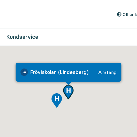
Till innehåll på sidan
Other 
Kundservice
Fröviskolan (Lindesberg)
Stäng