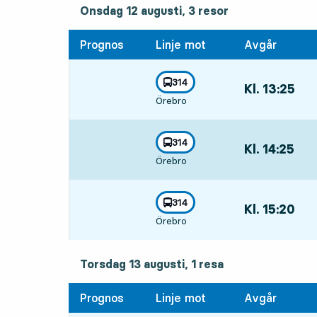
onsdag 12 augusti, 3
resor
Onsdag 12 augusti,
3
resor
Prognos
Linje mot
Avgår
linje
314
Kl. 13:25
,
mot
,
Örebro
Avgår,Kl. 13:25
linje
314
Kl. 14:25
,
mot
,
Örebro
Avgår,Kl. 14:25
linje
314
Kl. 15:20
,
mot
,
Örebro
Avgår,Kl. 15:20
torsdag 13 augusti, 1
resa
Torsdag 13 augusti,
1
resa
Prognos
Linje mot
Avgår