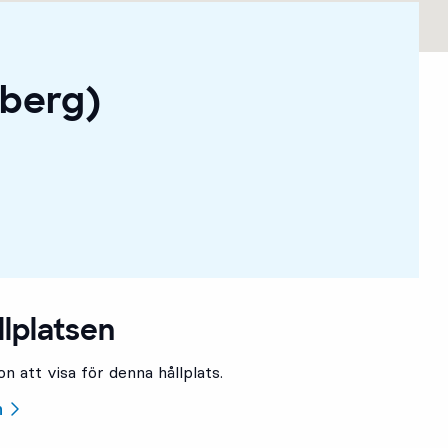
sberg)
llplatsen
n att visa för denna hållplats.
n