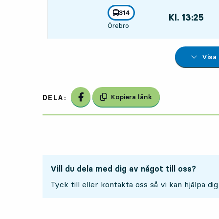
linje
314
Kl. 13:25
,
mot
,
Örebro
Avgår,Kl. 13:25
Visa
Dela på Facebook
Kopiera länk
DELA:
Vill du dela med dig av något till oss?
Tyck till eller kontakta oss så vi kan hjälpa dig