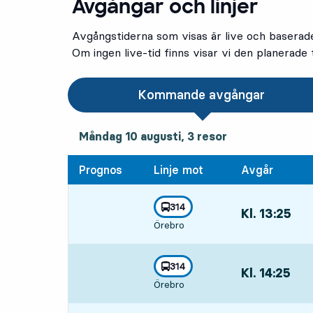
Avgångar och linjer
Avgångstiderna som visas är live och baserad
Om ingen live-tid finns visar vi den planerade t
Kommande avgångar
måndag 10 augusti, 3
resor
Måndag 10 augusti,
3
resor
Prognos
Linje mot
Avgår
linje
314
Kl. 13:25
,
mot
,
Örebro
Avgår,Kl. 13:25
linje
314
Kl. 14:25
,
mot
,
Örebro
Avgår,Kl. 14:25