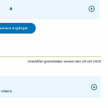
LÄGE,
A
,
Visa fler detal
19 tim 18 min
 senare avgångar
Innehållet granskades senast den
29 okt 2025
29 
 vidare.