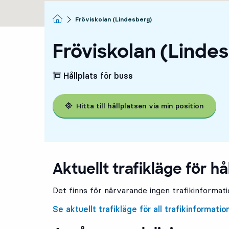
Startsida
Fröviskolan (Lindesberg)
Fröviskolan (Linde
Hållplats för buss
Hitta till hållplatsen via min position
Aktuellt trafikläge för hå
Det finns för närvarande ingen trafikinformatio
Se aktuellt trafikläge för all trafikinformatio