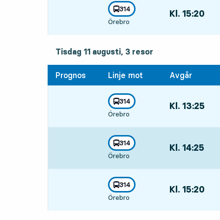
linje
314
Kl. 15:20
,
mot
,
Örebro
Avgår,Kl. 15:20
tisdag 11 augusti, 3
resor
Tisdag 11 augusti,
3
resor
Prognos
Linje mot
Avgår
linje
314
Kl. 13:25
,
mot
,
Örebro
Avgår,Kl. 13:25
linje
314
Kl. 14:25
,
mot
,
Örebro
Avgår,Kl. 14:25
linje
314
Kl. 15:20
,
mot
,
Örebro
Avgår,Kl. 15:20