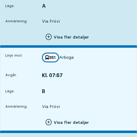
A
LÄGE,
,
Läge:
Via Frövi
Anmärkning:
Visa fler detaljer
Linje mot:
Arboga
linje
351
mot
,
Kl. 07:57
Avgår:
,
Avgår,Kl. 07:579 tim 32 min
B
LÄGE,
,
Läge:
Via Frövi
Anmärkning:
Visa fler detaljer