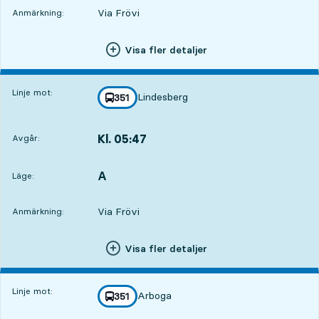
Via Frövi
Anmärkning:
Visa fler detaljer
Linje mot:
Lindesberg
linje
351
mot
,
Kl. 05:47
Avgår:
,
Avgår,Kl. 05:477 tim 22 min
A
LÄGE,
,
Läge:
Via Frövi
Anmärkning:
Visa fler detaljer
Linje mot:
Arboga
linje
351
mot
,