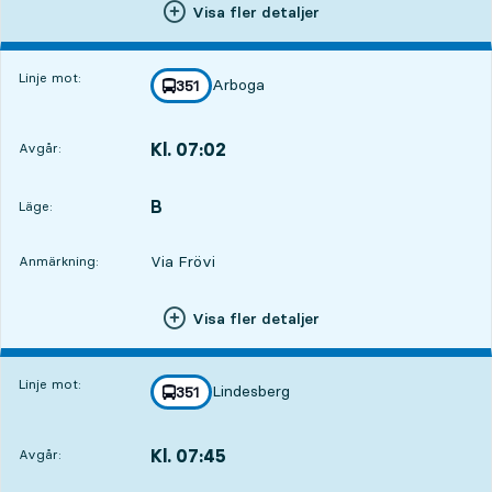
Visa fler detaljer
Linje mot:
Arboga
linje
351
mot
,
Kl. 07:02
Avgår:
,
Avgår,Kl. 07:028 tim 37 min
B
LÄGE,
,
Läge:
Via Frövi
Anmärkning:
Visa fler detaljer
Linje mot:
Lindesberg
linje
351
mot
,
Kl. 07:45
Avgår:
,
Avgår,Kl. 07:459 tim 20 min