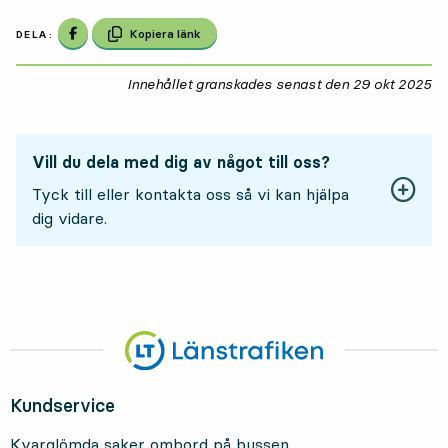
Dela på Facebook
Kopiera länk
DELA:
Innehållet granskades senast den
29 okt 2025
29
Vill du dela med dig av något till oss?
Tyck till eller kontakta oss så vi kan hjälpa
dig vidare.
Kundservice
Kvarglömda saker ombord på bussen