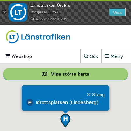
Länstrafiken Örebro
Visa
Infospread Euro AB
​GRATIS - i Google Play
Till innehåll på sidan
Webshop
, Öppnas i ny flik
Sök
Meny
, Visa sökfältet
Visa större karta
Visa större karta,
Stäng
Idrottsplatsen (Lindesberg)