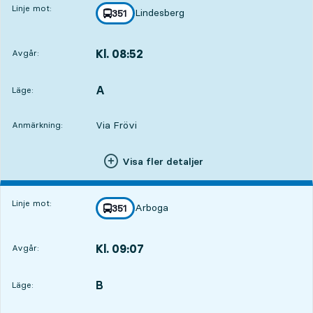
Linje mot:
Lindesberg
linje
351
mot
,
Kl. 08:52
Avgår:
,
Avgår,Kl. 08:5210 tim 27 min
A
LÄGE,
,
Läge:
Via Frövi
Anmärkning:
Visa fler detaljer
Linje mot:
Arboga
linje
351
mot
,
Kl. 09:07
Avgår:
,
Avgår,Kl. 09:0710 tim 42 min
B
LÄGE,
,
Läge: