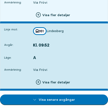
Via Frövi
Anmärkning:
Visa fler detaljer
Linje mot:
Lindesberg
linje
351
mot
,
Kl. 09:52
Avgår:
,
Avgår,Kl. 09:5211 tim 27 min
A
LÄGE,
,
Läge:
Via Frövi
Anmärkning:
Visa fler detaljer
Visa senare avgångar