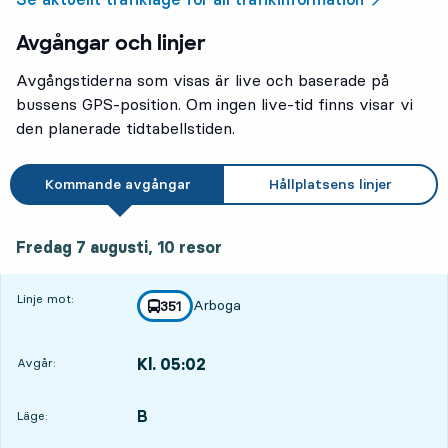
Avgångar och linjer
Avgångstiderna som visas är live och baserade på
bussens GPS-position. Om ingen live-tid finns visar vi
den planerade tidtabellstiden.
Kommande avgångar
Hållplatsens linjer
fredag 7 augusti, 10
resor
Fredag 7 augusti,
10
resor
Linje mot:
Arboga
linje
351
mot
,
Kl. 05:02
Avgår:
,
Avgår,Kl. 05:026 tim 37 min
B
LÄGE,
,
Läge: