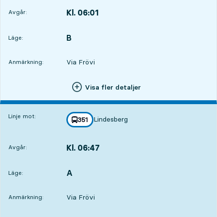
Kl. 06:01
Avgår:
,
Avgår,Kl. 06:017 tim 36 min
B
LÄGE,
,
Läge:
Via Frövi
Anmärkning:
Visa fler detaljer
Linje mot:
Lindesberg
linje
351
mot
,
Kl. 06:47
Avgår:
,
Avgår,Kl. 06:478 tim 22 min
A
LÄGE,
,
Läge:
Via Frövi
Anmärkning: