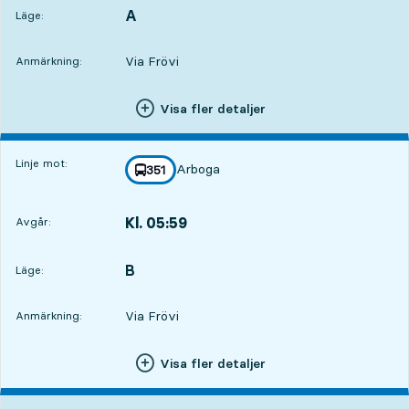
A
LÄGE,
,
Läge:
Via Frövi
Anmärkning:
Visa fler detaljer
Linje mot:
Arboga
linje
351
mot
,
Kl. 05:59
Avgår:
,
Avgår,Kl. 05:5912 tim 7 min
B
LÄGE,
,
Läge:
Via Frövi
Anmärkning:
Visa fler detaljer