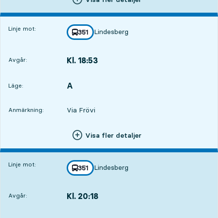
Linje mot:
Lindesberg
linje
351
mot
,
Kl. 18:53
Avgår:
,
Avgår,Kl. 18:531 tim 1 min
A
LÄGE,
,
Läge:
Via Frövi
Anmärkning:
Visa fler detaljer
Linje mot:
Lindesberg
linje
351
mot
,
Kl. 20:18
Avgår:
,
Avgår,Kl. 20:182 tim 26 min