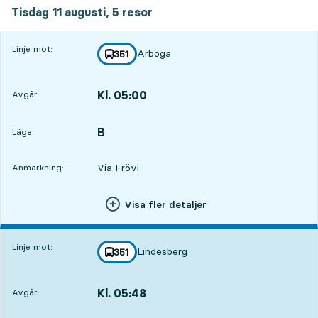
tisdag 11 augusti, 5
resor
Tisdag 11 augusti,
5
resor
Linje mot:
Arboga
linje
351
mot
,
Kl. 05:00
Avgår:
,
Avgår,Kl. 05:0011 tim 8 min
B
LÄGE,
,
Läge:
Via Frövi
Anmärkning:
Visa fler detaljer
Linje mot:
Lindesberg
linje
351
mot
,
Kl. 05:48
Avgår:
,
Avgår,Kl. 05:4811 tim 56 min