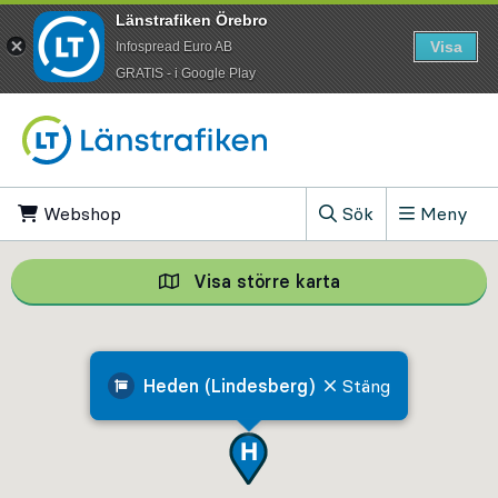
Länstrafiken Örebro
Visa
Infospread Euro AB
​GRATIS - i Google Play
Till innehåll på sidan
Webshop
, Öppnas i ny flik
Sök
Meny
, Visa sökfältet
Visa större karta
Visa större karta,
Heden (Lindesberg)
Stäng