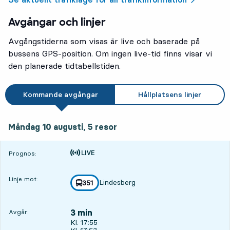
Avgångar och linjer
Avgångstiderna som visas är live och baserade på
bussens GPS-position. Om ingen live-tid finns visar vi
den planerade tidtabellstiden.
Kommande avgångar
Hållplatsens linjer
måndag 10 augusti, 5
resor
Måndag 10 augusti,
5
resor
Tiden är prognos
Prognos:
Linje mot:
Lindesberg
linje
351
mot
,
3 min
Avgår:
Avgår, Kl. 17:55, om 3 min
Kl. 17:55