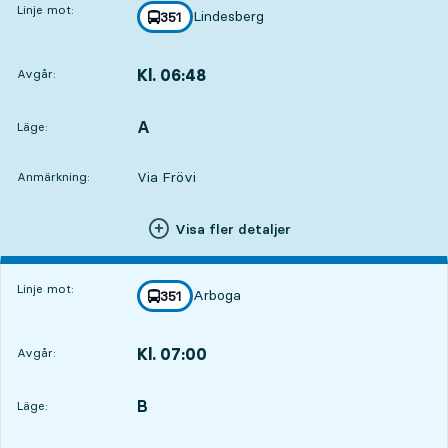
Linje mot:
Lindesberg
linje
351
mot
,
Kl. 06:48
Avgår:
,
Avgår,Kl. 06:4812 tim 56 min
A
LÄGE,
,
Läge:
Via Frövi
Anmärkning:
Visa fler detaljer
Linje mot:
Arboga
linje
351
mot
,
Kl. 07:00
Avgår:
,
Avgår,Kl. 07:0013 tim 8 min
B
LÄGE,
,
Läge: