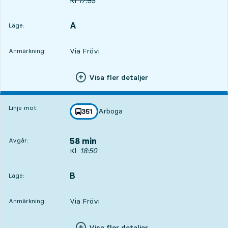
Ursprunglig avgångstid
Kl
17:53
A
LÄGE,
,
Läge:
Via Frövi
Anmärkning:
Visa fler detaljer
Linje mot:
Arboga
linje
351
mot
,
58 min
Avgår:
Avgår, Kl. 18:50, om 58 min
Kl.
18:50
B
LÄGE,
,
Läge:
Via Frövi
Anmärkning:
Visa fler detaljer