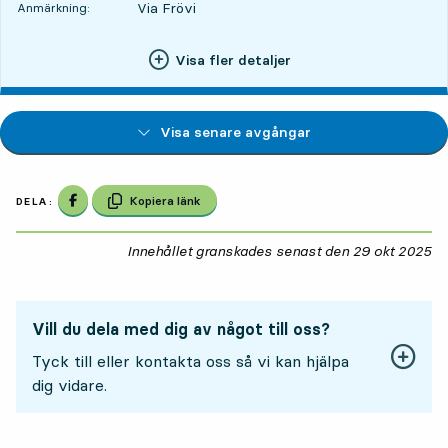
Via Frövi
Anmärkning:
Visa fler detaljer
Visa senare avgångar
Dela på Facebook
Kopiera länk
DELA:
Innehållet granskades senast den
29 okt 2025
29
Vill du dela med dig av något till oss?
Tyck till eller kontakta oss så vi kan hjälpa
dig vidare.