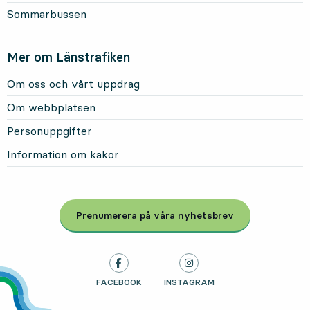
Sommarbussen
Mer om Länstrafiken
Om oss och vårt uppdrag
Om webbplatsen
Personuppgifter
Information om kakor
Prenumerera på våra nyhetsbrev
, Öppnas i modal
LÄNSTRAFIKEN PÅ
FACEBOOK
, ÖPPNAS I NY FLIK
LÄNSTRAFIKEN PÅ
INSTAGRAM
, ÖPPNAS I NY FLIK