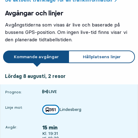
Avgångar och linjer
Avgångstiderna som visas är live och baserade på
bussens GPS-position. Om ingen live-tid finns visar vi
den planerade tidtabellstiden.
Kommande avgångar
Hållplatsens linjer
lördag 8 augusti, 2
resor
Lördag 8 augusti,
2
resor
Tiden är prognos
Prognos:
Linje mot:
Lindesberg
linje
351
mot
,
15 min
Avgår:
Avgår, Kl. 19:31, om 15 min
Kl. 19:31