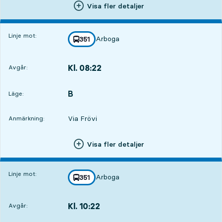
Visa fler detaljer
Linje mot:
Arboga
linje
351
mot
,
Kl. 08:22
Avgår:
,
Avgår,Kl. 08:2213 tim 6 min
B
LÄGE,
,
Läge:
Via Frövi
Anmärkning:
Visa fler detaljer
Linje mot:
Arboga
linje
351
mot
,
Kl. 10:22
Avgår:
,
Avgår,Kl. 10:2215 tim 6 min