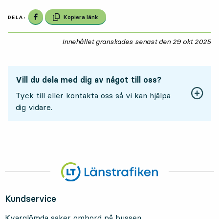
Dela på Facebook
Kopiera länk
DELA:
Innehållet granskades senast den
29 okt 2025
29
Vill du dela med dig av något till oss?
Tyck till eller kontakta oss så vi kan hjälpa
dig vidare.
Kundservice
Kvarglömda saker ombord på bussen