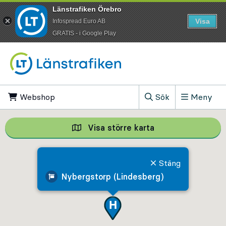
Länstrafiken Örebro
Visa
Infospread Euro AB
​GRATIS - i Google Play
Till innehåll på sidan
Webshop
, Öppnas i ny flik
Sök
Meny
, Visa sökfältet
Visa större karta
Visa större karta,
Stäng
Nybergstorp (Lindesberg)