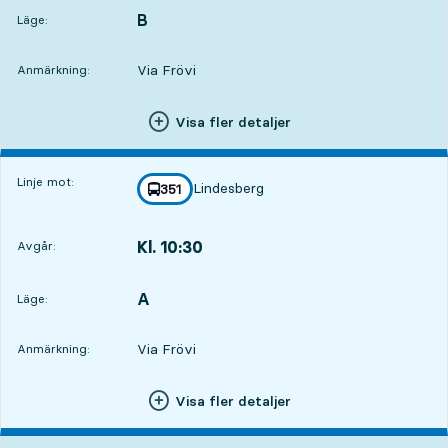
B
LÄGE,
,
Läge:
Via Frövi
Anmärkning:
Visa fler detaljer
Linje mot:
Lindesberg
linje
351
mot
,
Kl. 10:30
Avgår:
,
Avgår,Kl. 10:3015 tim 14 min
A
LÄGE,
,
Läge:
Via Frövi
Anmärkning:
Visa fler detaljer