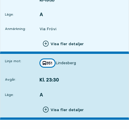
Ursprunglig avgångstid
Kl
19:30
A
LÄGE,
,
Läge:
Via Frövi
Anmärkning:
Visa fler detaljer
Linje mot:
Lindesberg
linje
351
mot
,
Kl. 23:30
Avgår:
,
Avgår,Kl. 23:304 tim 14 min
A
LÄGE,
,
Läge:
Visa fler detaljer
söndag 9 augusti, 8
resor