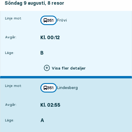
Söndag 9 augusti,
8
resor
Linje mot:
Frövi
linje
351
mot
,
Kl. 00:12
Avgår:
,
Avgår,Kl. 00:124 tim 56 min
B
LÄGE,
,
Läge:
Visa fler detaljer
Linje mot:
Lindesberg
linje
351
mot
,
Kl. 02:55
Avgår:
,
Avgår,Kl. 02:557 tim 39 min
A
LÄGE,
,
Läge: