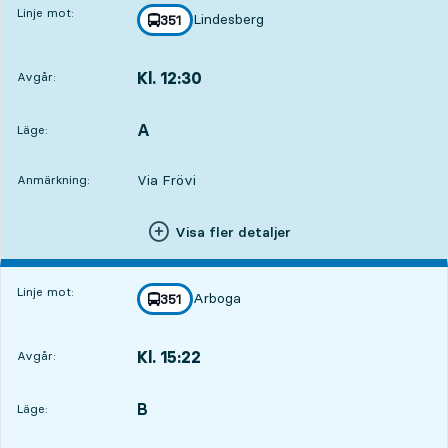
Linje mot:
Lindesberg
linje
351
mot
,
Kl. 12:30
Avgår:
,
Avgår,Kl. 12:3017 tim 14 min
A
LÄGE,
,
Läge:
Via Frövi
Anmärkning:
Visa fler detaljer
Linje mot:
Arboga
linje
351
mot
,
Kl. 15:22
Avgår:
,
Avgår,Kl. 15:2220 tim 6 min
B
LÄGE,
,
Läge: