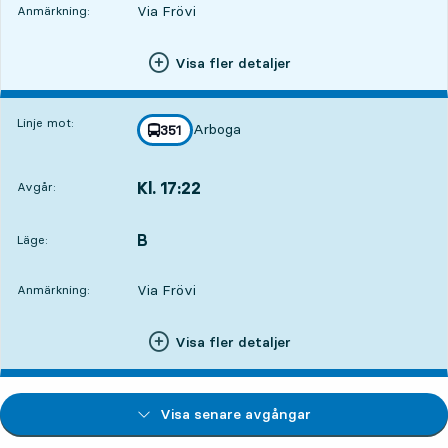
Via Frövi
Anmärkning:
Visa fler detaljer
Linje mot:
Arboga
linje
351
mot
,
Kl. 17:22
Avgår:
,
Avgår,Kl. 17:2222 tim 6 min
B
LÄGE,
,
Läge:
Via Frövi
Anmärkning:
Visa fler detaljer
Visa senare avgångar