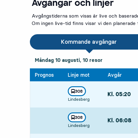
Avgångar och linjer
Avgångstiderna som visas är live och baserad
Om ingen live-tid finns visar vi den planerade t
2
2
Kommande avgångar
måndag 10 augusti, 10
resor
Måndag 10 augusti,
10
resor
Prognos
Linje mot
Avgår
linje
308
Kl. 05:20
,
mot
,
Lindesberg
Avgår,Kl. 05:2
linje
308
Kl. 06:08
,
mot
,
Lindesberg
Avgår,Kl. 06:0