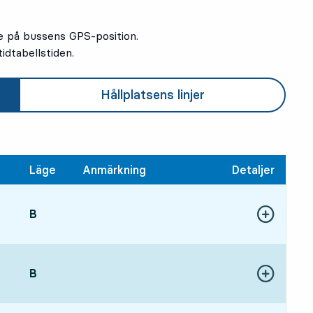
e på bussens GPS-position.
idtabellstiden.
Hållplatsens linjer
Läge
Anmärkning
Detaljer
LÄGE,
B
,
Visa fler detal
013 tim 48 min
LÄGE,
B
,
Visa fler detal
814 tim 36 min