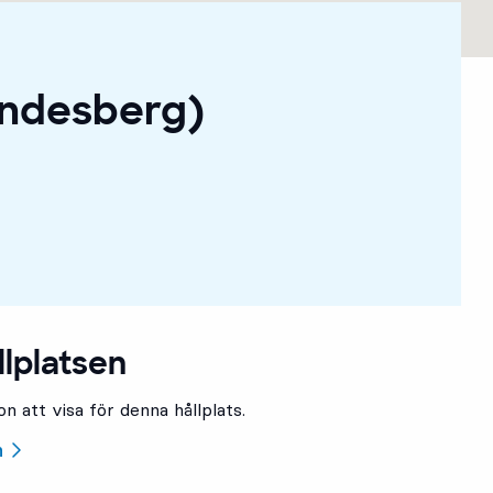
indesberg)
llplatsen
n att visa för denna hållplats.
n