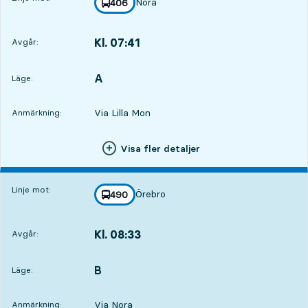
Nora
linje
406
mot
,
Kl. 07:41
Avgår:
,
Avgår,Kl. 07:4111 tim 41 min
A
LÄGE,
,
Läge:
Via Lilla Mon
Anmärkning:
Visa fler detaljer
Linje mot:
Örebro
linje
490
mot
,
Kl. 08:33
Avgår:
,
Avgår,Kl. 08:3312 tim 33 min
B
LÄGE,
,
Läge:
Via Nora
Anmärkning: