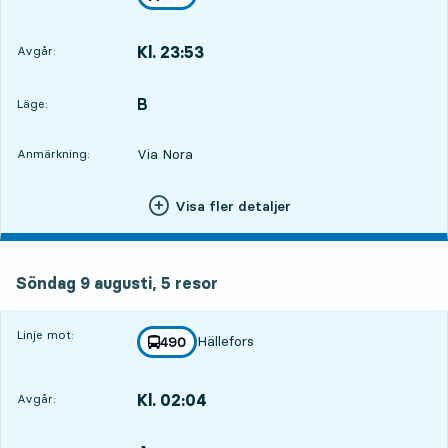
mot
,
Kl. 23:53
Avgår:
,
Avgår,Kl. 23:533 tim 53 min
B
LÄGE,
,
Läge:
Via Nora
Anmärkning:
Visa fler detaljer
söndag 9 augusti, 5
resor
Söndag 9 augusti,
5
resor
Linje mot:
Hällefors
linje
490
mot
,
Kl. 02:04
Avgår:
,
Avgår,Kl. 02:046 tim 4 min