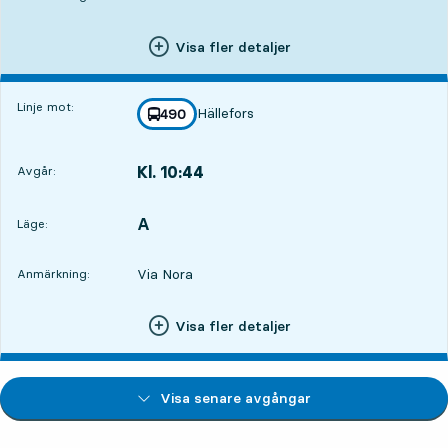
Visa fler detaljer
Linje mot:
Hällefors
linje
490
mot
,
Kl. 10:44
Avgår:
,
Avgår,Kl. 10:4414 tim 44 min
A
LÄGE,
,
Läge:
Via Nora
Anmärkning:
Visa fler detaljer
Visa senare avgångar