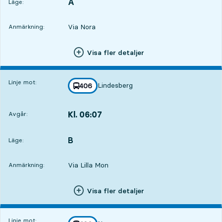
A
LÄGE,
,
Läge:
Via Nora
Anmärkning:
Visa fler detaljer
Linje mot:
Lindesberg
linje
406
mot
,
Kl. 06:07
Avgår:
,
Avgår,Kl. 06:0710 tim 7 min
B
LÄGE,
,
Läge:
Via Lilla Mon
Anmärkning:
Visa fler detaljer
Linje mot: