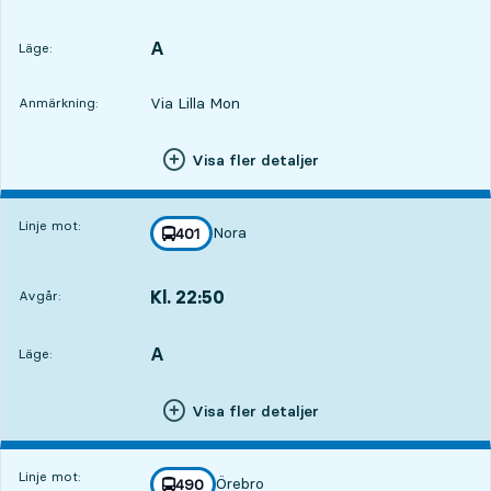
Avgår,Kl. 22:362 tim 36 min
A
LÄGE,
,
Läge:
Via Lilla Mon
Anmärkning:
Visa fler detaljer
Linje mot:
Nora
linje
401
mot
,
Kl. 22:50
Avgår:
,
Avgår,Kl. 22:502 tim 50 min
A
LÄGE,
,
Läge:
Visa fler detaljer
Linje mot:
Örebro
linje
490