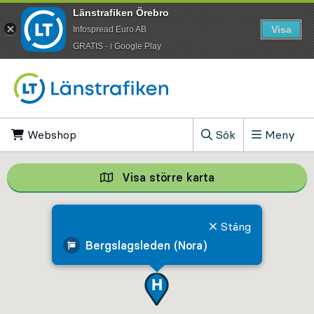
Länstrafiken Örebro
Visa
Infospread Euro AB
​GRATIS - i Google Play
Till innehåll på sidan
Webshop
, Öppnas i ny flik
Sök
Meny
, Visa sökfältet
Visa större karta
Visa större karta,
Stäng
Bergslagsleden (Nora)