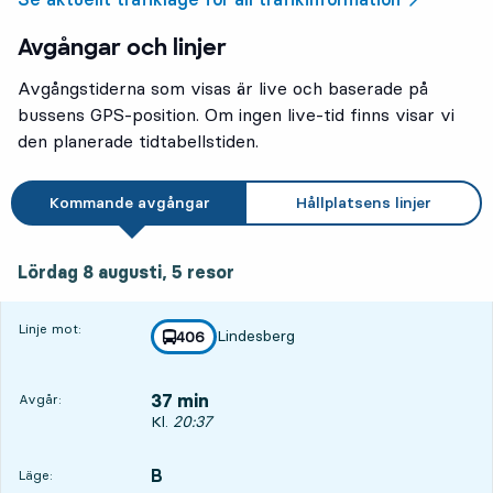
Avgångar och linjer
Avgångstiderna som visas är live och baserade på
bussens GPS-position. Om ingen live-tid finns visar vi
den planerade tidtabellstiden.
Kommande avgångar
Hållplatsens linjer
lördag 8 augusti, 5
resor
Lördag 8 augusti,
5
resor
Linje mot:
Lindesberg
linje
406
mot
,
37 min
Avgår:
Avgår, Kl. 20:37, om 37 min
Kl.
20:37
B
LÄGE,
,
Läge: