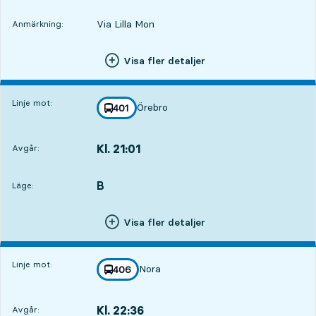
Via Lilla Mon
Anmärkning:
Visa fler detaljer
Linje mot:
Örebro
linje
401
mot
,
Kl. 21:01
Avgår:
,
Avgår,Kl. 21:011 tim 1 min
B
LÄGE,
,
Läge:
Visa fler detaljer
Linje mot:
Nora
linje
406
mot
,
Kl. 22:36
Avgår:
,