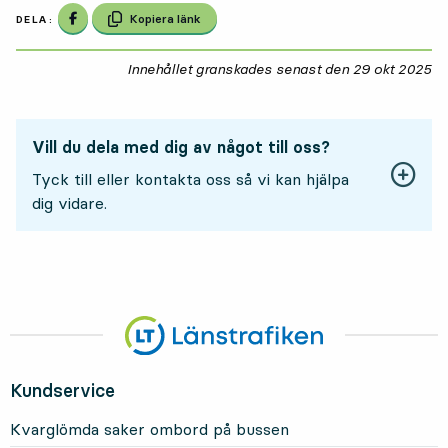
Dela på Facebook
Kopiera länk
DELA:
Innehållet granskades senast den
29 okt 2025
29
Vill du dela med dig av något till oss?
Tyck till eller kontakta oss så vi kan hjälpa
dig vidare.
Kundservice
Kvarglömda saker ombord på bussen