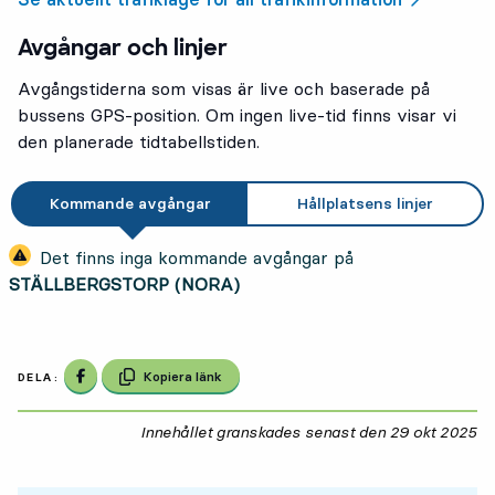
Avgångar och linjer
Avgångstiderna som visas är live och baserade på
bussens GPS-position. Om ingen live-tid finns visar vi
den planerade tidtabellstiden.
Kommande avgångar
Hållplatsens linjer
Det finns inga kommande avgångar på
STÄLLBERGSTORP (NORA)
Dela på Facebook
Kopiera länk
DELA:
Innehållet granskades senast den
29 okt 2025
29