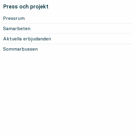
Press och projekt
Pressrum
Samarbeten
Aktuella erbjudanden
Sommarbussen
Mer om Länstrafiken
Om oss och vårt uppdrag
Om webbplatsen
Personuppgifter
Information om kakor