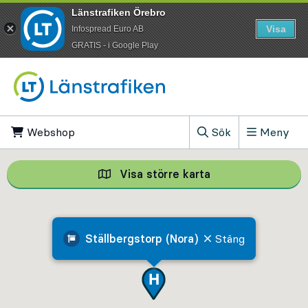
Länstrafiken Örebro
Visa
Infospread Euro AB
​GRATIS - i Google Play
Till innehåll på sidan
Webshop
, Öppnas i ny flik
Sök
Meny
, Visa sökfältet
Visa större karta
Visa större karta,
Ställbergstorp (Nora)
Stäng