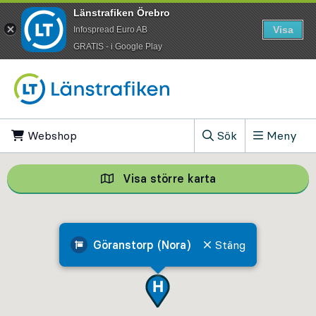
Länstrafiken Örebro
Visa
Infospread Euro AB
​GRATIS - i Google Play
Till innehåll på sidan
Webshop
, Öppnas i ny flik
Sök
Meny
, Visa sökfältet
Visa större karta
Visa större karta,
Göranstorp (Nora)
Stäng