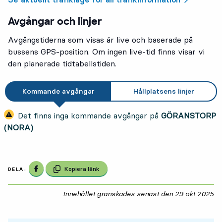
Avgångar och linjer
Avgångstiderna som visas är live och baserade på
bussens GPS-position. Om ingen live-tid finns visar vi
den planerade tidtabellstiden.
Kommande avgångar
Hållplatsens linjer
Det finns inga kommande avgångar på
GÖRANSTORP
(NORA)
Dela på Facebook
Kopiera länk
DELA:
Innehållet granskades senast den
29 okt 2025
29