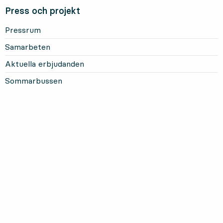
Press och projekt
Pressrum
Samarbeten
Aktuella erbjudanden
Sommarbussen
Mer om Länstrafiken
Om oss och vårt uppdrag
Om webbplatsen
Personuppgifter
Information om kakor