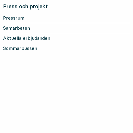
Press och projekt
Pressrum
Samarbeten
Aktuella erbjudanden
Sommarbussen
Mer om Länstrafiken
Om oss och vårt uppdrag
Om webbplatsen
Personuppgifter
Information om kakor