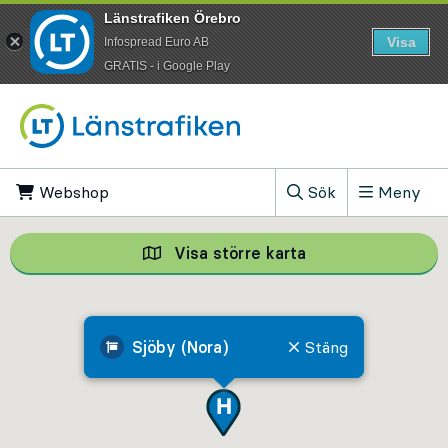
Länstrafiken Örebro
Visa
Infospread Euro AB
​GRATIS - i Google Play
Till innehåll på sidan
Webshop
, Öppnas i ny flik
Sök
Meny
, Visa sökfältet
Visa större karta
Visa större karta,
Sjöby (Nora)
Stäng