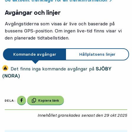
Avgångar och linjer
Avgångstiderna som visas är live och baserade på
bussens GPS-position. Om ingen live-tid finns visar vi
den planerade tidtabellstiden.
Kommande avgångar
Hållplatsens linjer
Det finns inga kommande avgångar på
SJÖBY
(NORA)
Dela på Facebook
Kopiera länk
DELA:
Innehållet granskades senast den
29 okt 2025
29