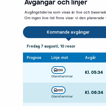
Avgångar och linjer
Avgångstiderna som visas är live och baserad
Om ingen live-tid finns visar vi den planerade t
Kommande avgångar
fredag 7 augusti, 10
resor
Fredag 7 augusti,
10
resor
Prognos
Linje mot
Avgår
linje
200
Kl. 05:34
,
mot
,
Glanshammar
Avgår,Kl. 05:
linje
200
Kl. 06:34
,
mot
,
Glanshammar
Avgår,Kl. 06: