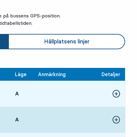
e på bussens GPS-position.
idtabellstiden.
Hållplatsens linjer
Läge
Anmärkning
Detaljer
LÄGE,
A
,
Visa fler detal
344 tim 32 min
LÄGE,
A
,
Visa fler detal
345 tim 32 min