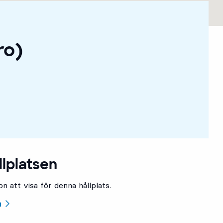
ro)
llplatsen
n att visa för denna hållplats.
n