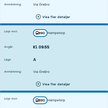
Via Örebro
Anmärkning:
Visa fler detaljer
Linje mot:
Hampetorp
linje
890
mot
,
Kl. 09:55
Avgår:
,
Avgår,Kl. 09:555 tim 9 min
A
LÄGE,
,
Läge:
Via Örebro
Anmärkning:
Visa fler detaljer
Linje mot:
Hampetorp
linje
890
mot
,