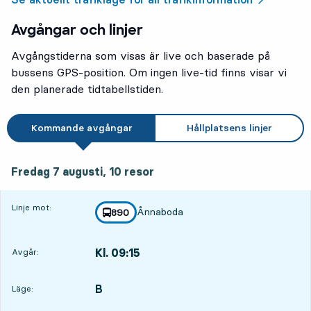
Avgångar och linjer
Avgångstiderna som visas är live och baserade på
bussens GPS-position. Om ingen live-tid finns visar vi
den planerade tidtabellstiden.
Kommande avgångar
Hållplatsens linjer
fredag 7 augusti, 10
resor
Fredag 7 augusti,
10
resor
Linje mot:
Ånnaboda
linje
890
mot
,
Kl. 09:15
Avgår:
,
Avgår,Kl. 09:154 tim 29 min
B
LÄGE,
,
Läge: