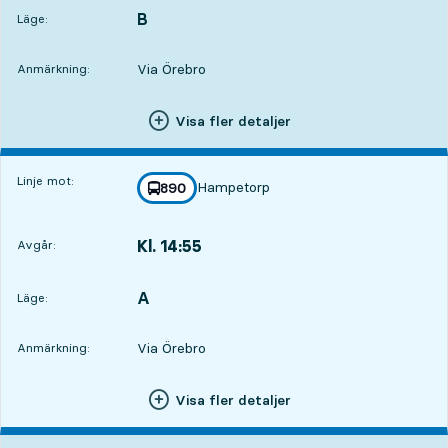
B
LÄGE,
,
Läge:
Via Örebro
Anmärkning:
Visa fler detaljer
Linje mot:
Hampetorp
linje
890
mot
,
Kl. 14:55
Avgår:
,
Avgår,Kl. 14:5510 tim 9 min
A
LÄGE,
,
Läge:
Via Örebro
Anmärkning:
Visa fler detaljer