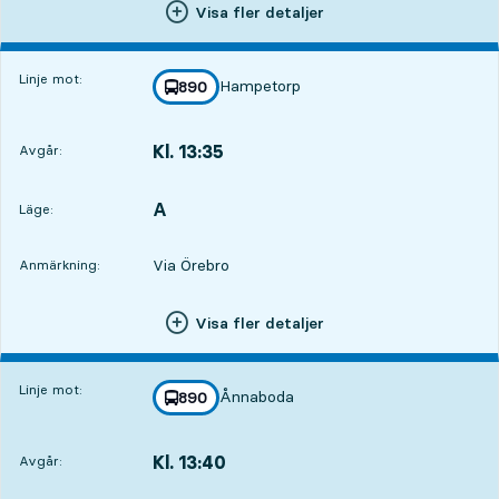
Visa fler detaljer
Linje mot:
Hampetorp
linje
890
mot
,
Kl. 13:35
Avgår:
,
Avgår,Kl. 13:358 tim 49 min
A
LÄGE,
,
Läge:
Via Örebro
Anmärkning:
Visa fler detaljer
Linje mot:
Ånnaboda
linje
890
mot
,
Kl. 13:40
Avgår:
,
Avgår,Kl. 13:408 tim 54 min