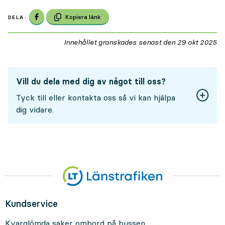
Dela på Facebook
Kopiera länk
DELA:
Innehållet granskades senast den
29 okt 2025
29
Vill du dela med dig av något till oss?
Tyck till eller kontakta oss så vi kan hjälpa
dig vidare.
Kundservice
Kvarglömda saker ombord på bussen