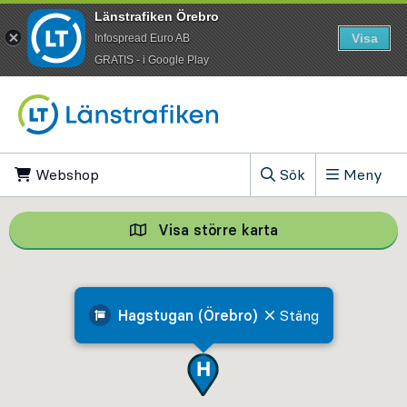
Länstrafiken Örebro
Visa
Infospread Euro AB
​GRATIS - i Google Play
Till innehåll på sidan
Webshop
, Öppnas i ny flik
Sök
Meny
, Visa sökfältet
Visa större karta
Visa större karta,
Hagstugan (Örebro)
Stäng