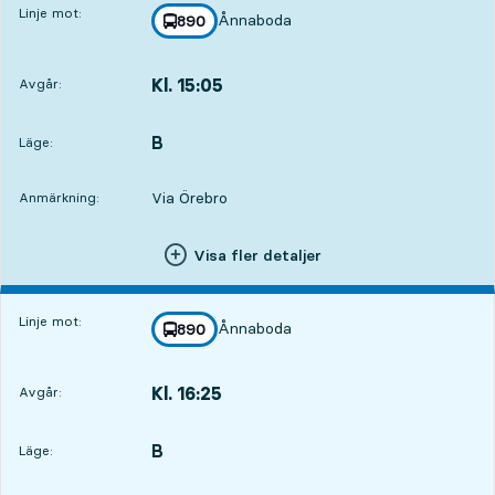
Linje mot:
Ånnaboda
linje
890
mot
,
Kl. 15:05
Avgår:
,
Avgår,Kl. 15:0510 tim 19 min
B
LÄGE,
,
Läge:
Via Örebro
Anmärkning:
Visa fler detaljer
Linje mot:
Ånnaboda
linje
890
mot
,
Kl. 16:25
Avgår:
,
Avgår,Kl. 16:2511 tim 39 min
B
LÄGE,
,
Läge: