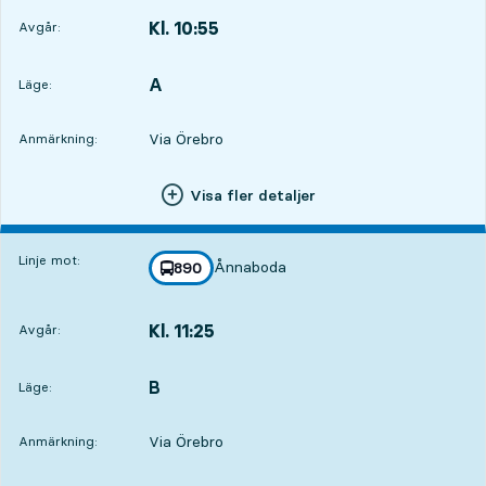
Kl. 10:55
Avgår:
,
Avgår,Kl. 10:556 tim 9 min
A
LÄGE,
,
Läge:
Via Örebro
Anmärkning:
Visa fler detaljer
Linje mot:
Ånnaboda
linje
890
mot
,
Kl. 11:25
Avgår:
,
Avgår,Kl. 11:256 tim 39 min
B
LÄGE,
,
Läge:
Via Örebro
Anmärkning: