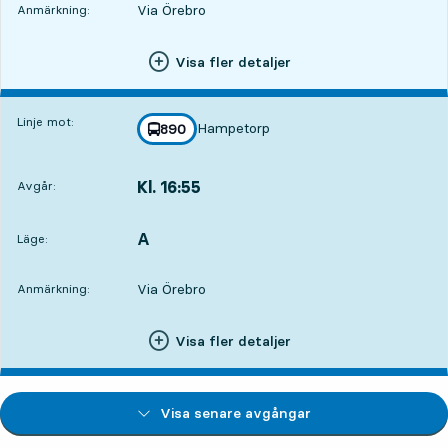
Via Örebro
Anmärkning:
Visa fler detaljer
Linje mot:
Hampetorp
linje
890
mot
,
Kl. 16:55
Avgår:
,
Avgår,Kl. 16:5512 tim 9 min
A
LÄGE,
,
Läge:
Via Örebro
Anmärkning:
Visa fler detaljer
Visa senare avgångar