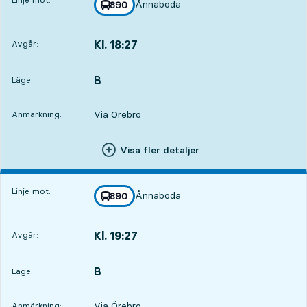
Ånnaboda
linje
890
mot
,
Kl. 18:27
Avgår:
,
Avgår,Kl. 18:274 tim 11 min
B
LÄGE,
,
Läge:
Via Örebro
Anmärkning:
Visa fler detaljer
Linje mot:
Ånnaboda
linje
890
mot
,
Kl. 19:27
Avgår:
,
Avgår,Kl. 19:275 tim 11 min
B
LÄGE,
,
Läge:
Via Örebro
Anmärkning: