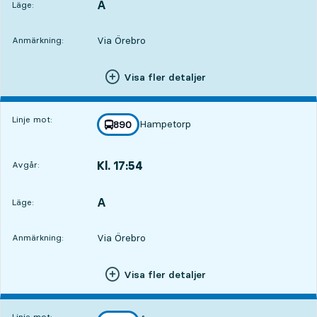
A
LÄGE,
,
Läge:
Via Örebro
Anmärkning:
Visa fler detaljer
Linje mot:
Hampetorp
linje
890
mot
,
Kl. 17:54
Avgår:
,
Avgår,Kl. 17:543 tim 38 min
A
LÄGE,
,
Läge:
Via Örebro
Anmärkning:
Visa fler detaljer
Linje mot: