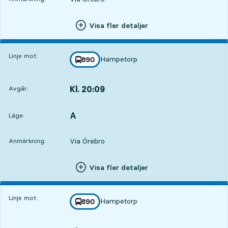
Visa fler detaljer
Linje mot:
Hampetorp
linje
890
mot
,
Kl. 20:09
Avgår:
,
Avgår,Kl. 20:095 tim 53 min
A
LÄGE,
,
Läge:
Via Örebro
Anmärkning:
Visa fler detaljer
Linje mot:
Hampetorp
linje
890
mot
,