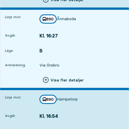
Linje mot:
Ånnaboda
linje
890
mot
,
Kl. 16:27
Avgår:
,
Avgår,Kl. 16:272 tim 11 min
B
LÄGE,
,
Läge:
Via Örebro
Anmärkning:
Visa fler detaljer
Linje mot:
Hampetorp
linje
890
mot
,
Kl. 16:54
Avgår:
,
Avgår,Kl. 16:542 tim 38 min