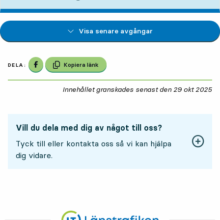
Visa senare avgångar
Dela på Facebook
Kopiera länk
DELA:
Innehållet granskades senast den
29 okt 2025
29
Vill du dela med dig av något till oss?
Tyck till eller kontakta oss så vi kan hjälpa
dig vidare.