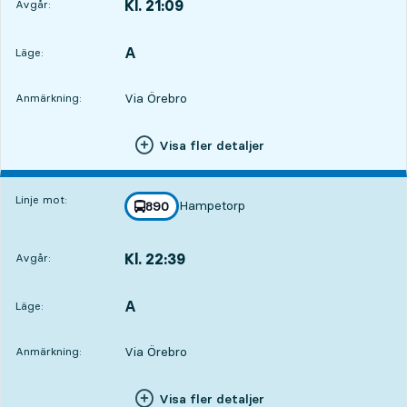
Kl. 21:09
Avgår:
,
Avgår,Kl. 21:096 tim 53 min
A
LÄGE,
,
Läge:
Via Örebro
Anmärkning:
Visa fler detaljer
Linje mot:
Hampetorp
linje
890
mot
,
Kl. 22:39
Avgår:
,
Avgår,Kl. 22:398 tim 23 min
A
LÄGE,
,
Läge:
Via Örebro
Anmärkning:
Visa fler detaljer