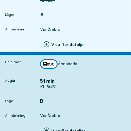
Ursprunglig avgångstid
Kl
14:54
A
LÄGE,
,
Läge:
Via Örebro
Anmärkning:
Visa fler detaljer
Linje mot:
Ånnaboda
linje
890
mot
,
51 min
Avgår:
Avgår, Kl. 15:07, om 51 min
Kl.
15:07
B
LÄGE,
,
Läge:
Via Örebro
Anmärkning:
Visa fler detaljer