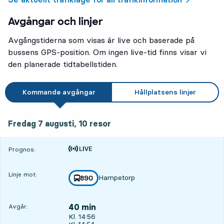
Avgångar och linjer
Avgångstiderna som visas är live och baserade på
bussens GPS-position. Om ingen live-tid finns visar vi
den planerade tidtabellstiden.
Kommande avgångar
Hållplatsens linjer
fredag 7 augusti, 10
resor
Fredag 7 augusti,
10
resor
Tiden är prognos
Prognos:
Linje mot:
Hampetorp
linje
890
mot
,
40 min
Avgår:
Avgår, Kl. 14:56, om 40 min
Kl. 14:56