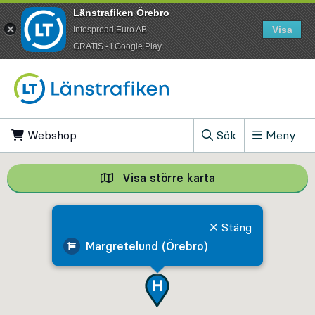
Länstrafiken Örebro
Visa
Infospread Euro AB
​GRATIS - i Google Play
Till innehåll på sidan
Webshop
, Öppnas i ny flik
Sök
Meny
, Visa sökfältet
Visa större karta
Visa större karta,
Stäng
Margretelund (Örebro)