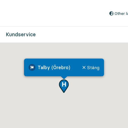
Till innehåll på sidan
Other 
Kundservice
Talby (Örebro)
Stäng