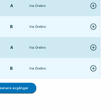
LÄGE,
A
,
Via Örebro
Visa fler detal
14 tim 47 min
LÄGE,
B
,
Via Örebro
Visa fler detal
15 tim 29 min
LÄGE,
A
,
Via Örebro
Visa fler detal
16 tim 22 min
LÄGE,
B
,
Via Örebro
Visa fler detal
16 tim 59 min
 senare avgångar