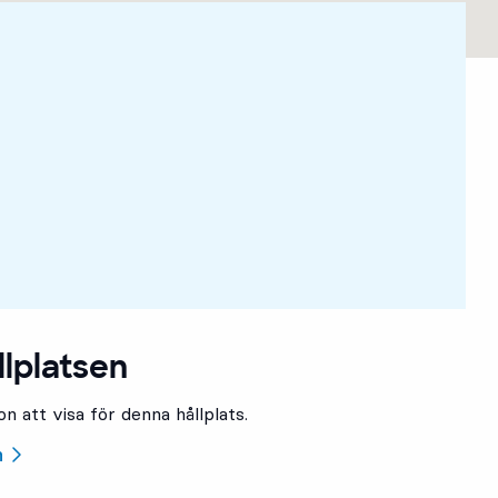
llplatsen
n att visa för denna hållplats.
n