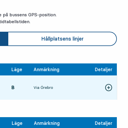
e på bussens GPS-position.
idtabellstiden.
Hållplatsens linjer
Läge
Anmärkning
Detaljer
LÄGE,
B
,
Via Örebro
5, om mindre än en minut
Visa fler detal
ångstid
Läge
Anmärkning
Detaljer