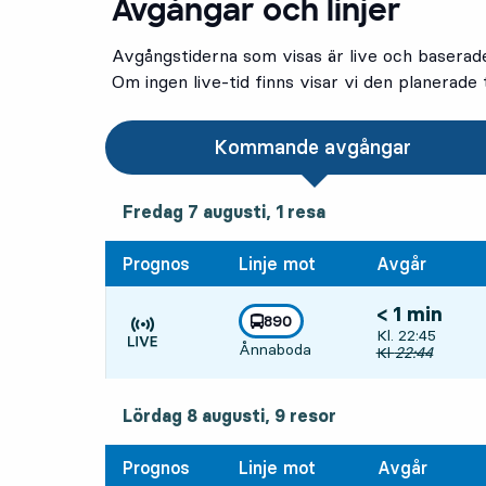
Avgångar och linjer
Avgångstiderna som visas är live och baserad
Om ingen live-tid finns visar vi den planerade t
Kommande avgångar
fredag 7 augusti, 1
resa
Fredag 7 augusti,
1
resa
Prognos
Linje mot
Avgår
< 1 min
linje
890
Avgår, Kl. 22:4
Kl. 22:45
mot
,
Ånnaboda
Tiden är prognos
Ursprunglig avg
Kl
22:44
lördag 8 augusti, 9
resor
Lördag 8 augusti,
9
resor
Prognos
Linje mot
Avgår