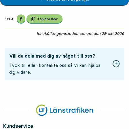
Dela på Facebook
Kopiera länk
DELA:
Innehållet granskades senast den
29 okt 2025
29
Vill du dela med dig av något till oss?
Tyck till eller kontakta oss så vi kan hjälpa
dig vidare.
Kundservice