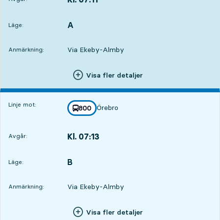
Avgår,Kl. 07:112 tim 3 min
A
LÄGE,
,
Läge:
Via Ekeby-Almby
Anmärkning:
Visa fler detaljer
Linje mot:
Örebro
linje
800
mot
,
Kl. 07:13
Avgår:
,
Avgår,Kl. 07:132 tim 5 min
B
LÄGE,
,
Läge:
Via Ekeby-Almby
Anmärkning:
Visa fler detaljer