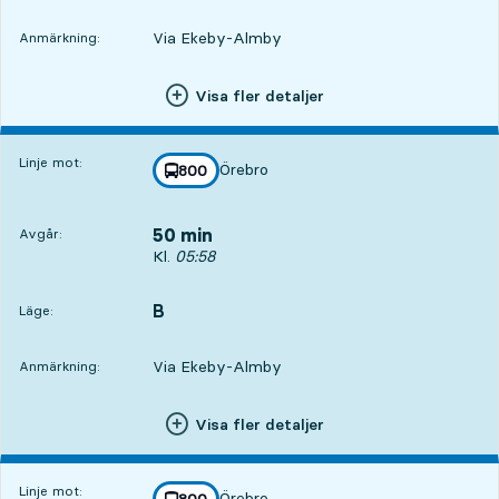
Via Ekeby-Almby
Anmärkning:
Visa fler detaljer
Linje mot:
Örebro
linje
800
mot
,
50 min
Avgår:
Avgår, Kl. 05:58, om 50 min
Kl.
05:58
B
LÄGE,
,
Läge:
Via Ekeby-Almby
Anmärkning:
Visa fler detaljer
Linje mot:
Örebro
linje
800