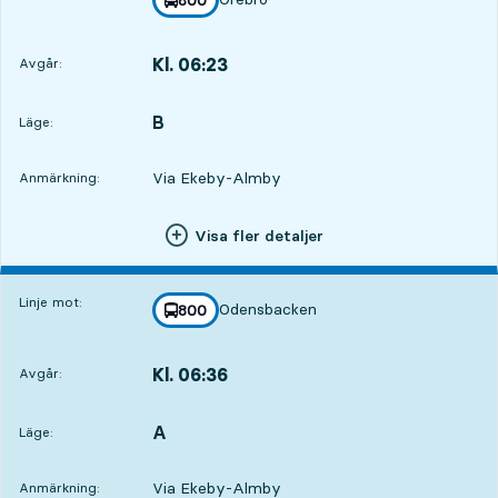
mot
,
5
5
Kl. 06:23
Avgår:
,
Avgår,Kl. 06:231 tim 15 min
B
LÄGE,
,
Läge:
Via Ekeby-Almby
Anmärkning:
Visa fler detaljer
Linje mot:
Odensbacken
linje
800
mot
,
Kl. 06:36
Avgår:
,
Avgår,Kl. 06:361 tim 28 min
A
LÄGE,
,
Läge:
Via Ekeby-Almby
Anmärkning: