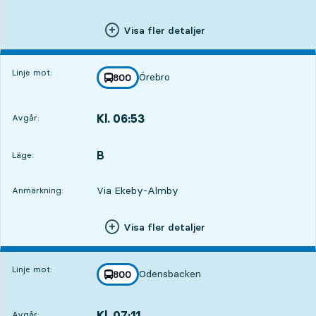
Visa fler detaljer
Linje mot:
Örebro
linje
800
mot
,
Kl. 06:53
Avgår:
,
Avgår,Kl. 06:531 tim 45 min
B
LÄGE,
,
Läge:
Via Ekeby-Almby
Anmärkning:
Visa fler detaljer
Linje mot:
Odensbacken
linje
800
mot
,
Kl. 07:11
Avgår:
,