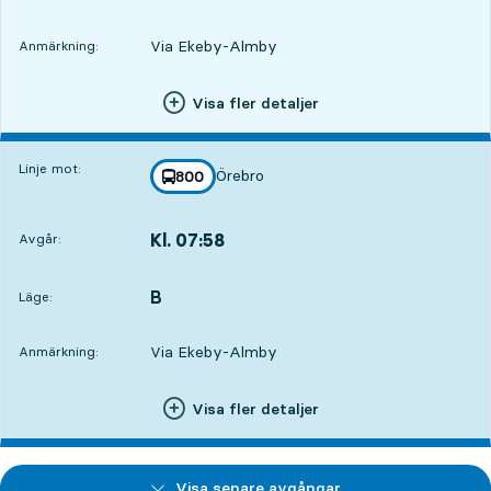
Via Ekeby-Almby
Anmärkning:
Visa fler detaljer
Linje mot:
Örebro
linje
800
mot
,
Kl. 07:58
Avgår:
,
Avgår,Kl. 07:582 tim 50 min
B
LÄGE,
,
Läge:
Via Ekeby-Almby
Anmärkning:
Visa fler detaljer
Visa senare avgångar