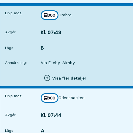
Linje mot:
Örebro
linje
800
mot
,
Kl. 07:43
Avgår:
,
Avgår,Kl. 07:432 tim 35 min
B
LÄGE,
,
Läge:
Via Ekeby-Almby
Anmärkning:
Visa fler detaljer
Linje mot:
Odensbacken
linje
800
mot
,
Kl. 07:44
Avgår:
,
Avgår,Kl. 07:442 tim 36 min
A
LÄGE,
,
Läge: