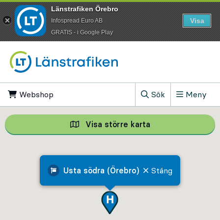
Länstrafiken Örebro
Visa
Infospread Euro AB
​GRATIS - i Google Play
Till innehåll på sidan
Webshop
, Öppnas i ny flik
Sök
Meny
, Visa sökfältet
Visa större karta
Visa större karta,
Usta södra (Örebro)
Stäng