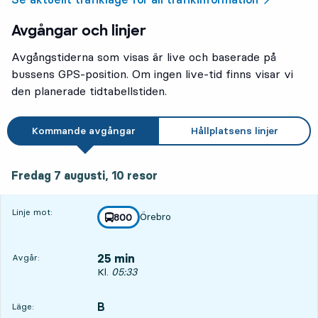
Avgångar och linjer
Avgångstiderna som visas är live och baserade på
bussens GPS-position. Om ingen live-tid finns visar vi
den planerade tidtabellstiden.
Kommande avgångar
Hållplatsens linjer
fredag 7 augusti, 10
resor
Fredag 7 augusti,
10
resor
Linje mot:
Örebro
linje
800
mot
,
25 min
Avgår:
Avgår, Kl. 05:33, om 25 min
Kl.
05:33
B
LÄGE,
,
Läge: