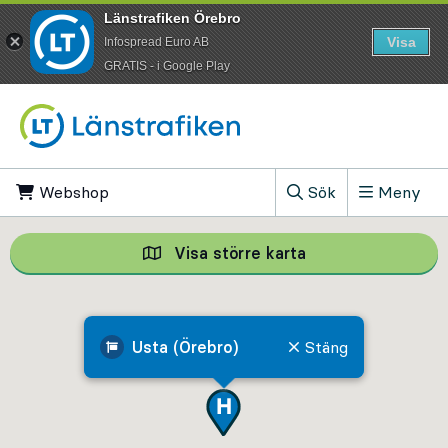
Länstrafiken Örebro
Visa
Infospread Euro AB
​GRATIS - i Google Play
Till innehåll på sidan
Webshop
, Öppnas i ny flik
Sök
Meny
, Visa sökfältet
Visa större karta
Visa större karta,
Usta (Örebro)
Stäng