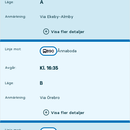
A
LÄGE,
,
Läge:
Via Ekeby-Almby
Anmärkning:
Visa fler detaljer
Linje mot:
Ånnaboda
linje
890
mot
,
Kl. 16:35
Avgår:
,
Avgår,Kl. 16:351 tim 39 min
B
LÄGE,
,
Läge:
Via Örebro
Anmärkning:
Visa fler detaljer
Linje mot: