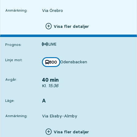
Via Örebro
Anmärkning:
Visa fler detaljer
Tiden är prognos
Prognos:
Linje mot:
Odensbacken
linje
800
mot
,
40 min
Avgår:
Avgår, Kl. 15:36, om 40 min
Kl.
15:36
A
LÄGE,
,
Läge:
Via Ekeby-Almby
Anmärkning:
Visa fler detaljer