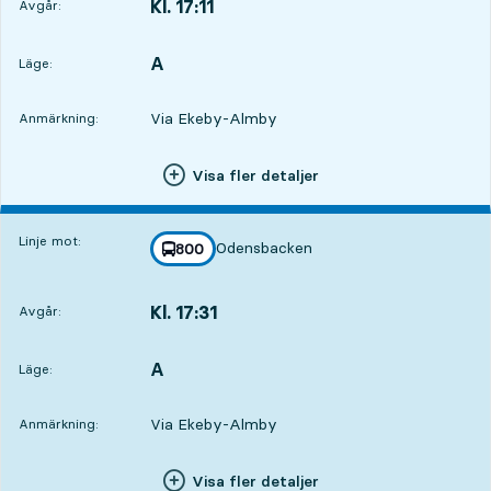
Kl. 17:11
Avgår:
,
Avgår,Kl. 17:112 tim 15 min
A
LÄGE,
,
Läge:
Via Ekeby-Almby
Anmärkning:
Visa fler detaljer
Linje mot:
Odensbacken
linje
800
mot
,
Kl. 17:31
Avgår:
,
Avgår,Kl. 17:312 tim 35 min
A
LÄGE,
,
Läge:
Via Ekeby-Almby
Anmärkning:
Visa fler detaljer