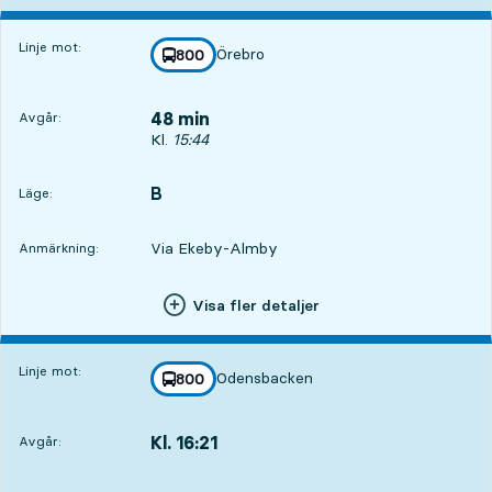
Linje mot:
Örebro
linje
800
mot
,
48 min
Avgår:
Avgår, Kl. 15:44, om 48 min
Kl.
15:44
B
LÄGE,
,
Läge:
Via Ekeby-Almby
Anmärkning:
Visa fler detaljer
Linje mot:
Odensbacken
linje
800
mot
,
Kl. 16:21
Avgår:
,
Avgår,Kl. 16:211 tim 25 min