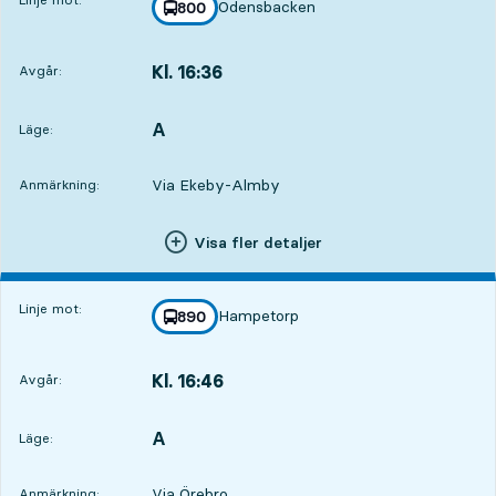
Odensbacken
linje
800
mot
,
Kl. 16:36
Avgår:
,
Avgår,Kl. 16:361 tim 40 min
A
LÄGE,
,
Läge:
Via Ekeby-Almby
Anmärkning:
6
6
Visa fler detaljer
Linje mot:
Hampetorp
linje
890
mot
,
Kl. 16:46
Avgår:
,
Avgår,Kl. 16:461 tim 50 min
A
LÄGE,
,
Läge:
Via Örebro
Anmärkning: