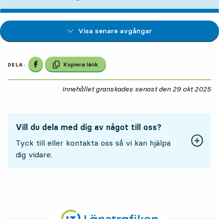
Visa senare avgångar
Dela på Facebook
Kopiera länk
DELA:
Innehållet granskades senast den
29 okt 2025
29
Vill du dela med dig av något till oss?
Tyck till eller kontakta oss så vi kan hjälpa
dig vidare.