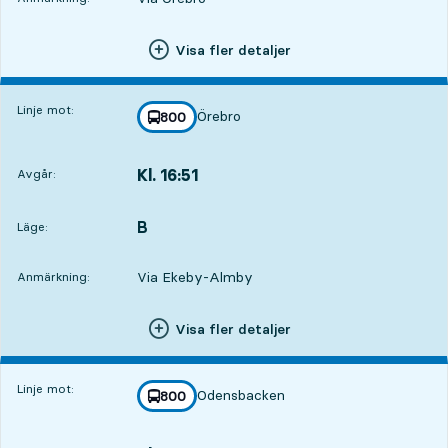
Visa fler detaljer
Linje mot:
Örebro
linje
800
mot
,
Kl. 16:51
Avgår:
,
Avgår,Kl. 16:511 tim 55 min
B
LÄGE,
,
Läge:
Via Ekeby-Almby
Anmärkning:
Visa fler detaljer
Linje mot:
Odensbacken
linje
800
mot
,