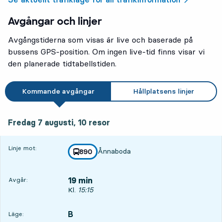
Avgångar och linjer
Avgångstiderna som visas är live och baserade på
bussens GPS-position. Om ingen live-tid finns visar vi
den planerade tidtabellstiden.
Kommande avgångar
Hållplatsens linjer
fredag 7 augusti, 10
resor
Fredag 7 augusti,
10
resor
Linje mot:
Ånnaboda
linje
890
mot
,
19 min
Avgår:
Avgår, Kl. 15:15, om 19 min
Kl.
15:15
B
LÄGE,
,
Läge: