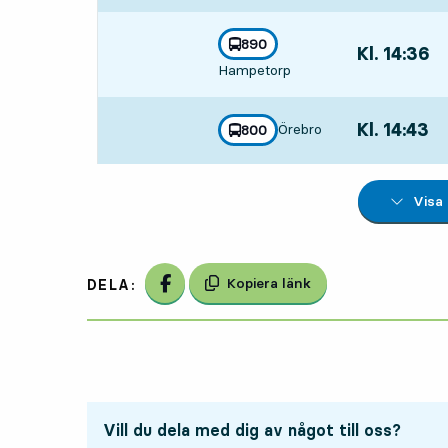
linje
890
Kl. 14:36
,
mot
,
Hampetorp
Avgår,Kl. 14:
Kl. 14:43
,
Örebro
linje
800
mot
,
Avgår,Kl. 14:
Visa
Dela på Facebook
Kopiera länk
DELA:
Vill du dela med dig av något till oss?