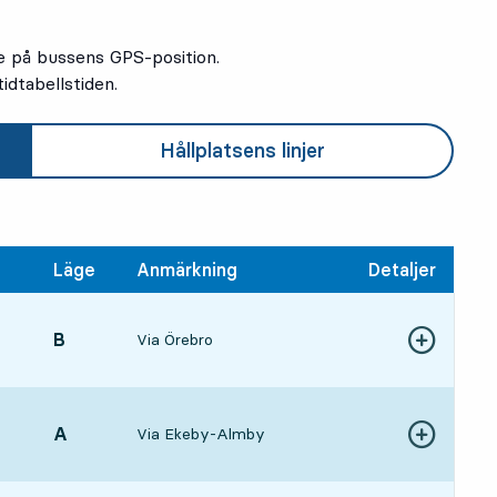
e på bussens GPS-position.
idtabellstiden.
Hållplatsens linjer
Läge
Anmärkning
Detaljer
LÄGE,
B
,
Via Örebro
Visa fler detal
44, om 58 min
LÄGE,
A
,
Via Ekeby-Almby
Visa fler detal
11 tim 15 min