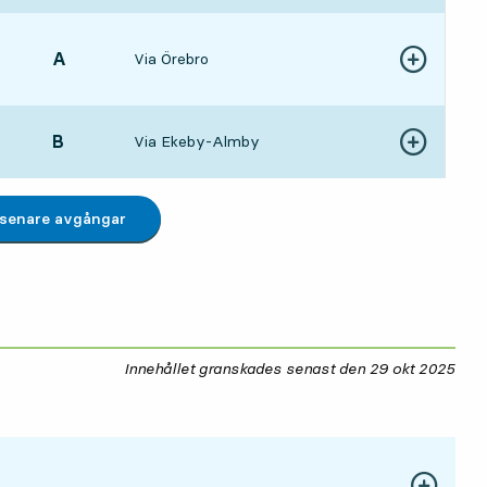
LÄGE,
A
,
Via Örebro
Visa fler detal
363 tim 50 min
LÄGE,
B
,
Via Ekeby-Almby
Visa fler detal
433 tim 57 min
 senare avgångar
Innehållet granskades senast den
29 okt 2025
29 