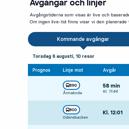
Avgångar och linjer
Avgångstiderna som visas är live och baserad
Om ingen live-tid finns visar vi den planerade t
Kommande avgångar
torsdag 6 augusti, 10
resor
Torsdag 6 augusti,
10
resor
Prognos
Linje mot
Avgår
linje
890
58 min
mot
,
Avgår, Kl. 11:
Kl.
11:44
Ånnaboda
linje
800
Kl. 12:01
,
mot
,
Odensbacken
Avgår,Kl. 12:0