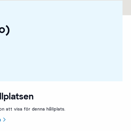
o)
llplatsen
n att visa för denna hållplats.
n