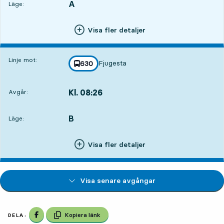
A
LÄGE,
,
Läge:
Visa fler detaljer
Linje mot:
Fjugesta
linje
630
mot
,
Kl. 08:26
Avgår:
,
Avgår,Kl. 08:267 tim 4 min
B
LÄGE,
,
Läge:
Visa fler detaljer
Visa senare avgångar
Dela på Facebook
Kopiera länk
DELA: