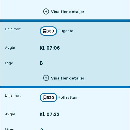
Visa fler detaljer
Linje mot:
Fjugesta
linje
630
mot
,
Kl. 07:06
Avgår:
,
Avgår,Kl. 07:065 tim 44 min
B
LÄGE,
,
Läge:
Visa fler detaljer
Linje mot:
Mullhyttan
linje
630
mot
,
Kl. 07:32
Avgår:
,
Avgår,Kl. 07:326 tim 10 min
A
LÄGE,
,
Läge: