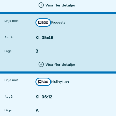
Visa fler detaljer
Linje mot:
Fjugesta
linje
630
mot
,
Kl. 05:46
Avgår:
,
Avgår,Kl. 05:464 tim 24 min
B
LÄGE,
,
Läge:
Visa fler detaljer
Linje mot:
Mullhyttan
linje
630
mot
,
Kl. 06:12
Avgår:
,
Avgår,Kl. 06:124 tim 50 min
A
LÄGE,
,
Läge: