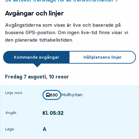
Avgångar och linjer
Avgångstiderna som visas är live och baserade på
bussens GPS-position. Om ingen live-tid finns visar vi
den planerade tidtabellstiden.
Kommande avgångar
Hållplatsens linjer
fredag 7 augusti, 10
resor
Fredag 7 augusti,
10
resor
Linje mot:
Mullhyttan
linje
630
mot
,
Kl. 05:32
Avgår:
,
Avgår,Kl. 05:324 tim 10 min
A
LÄGE,
,
Läge: