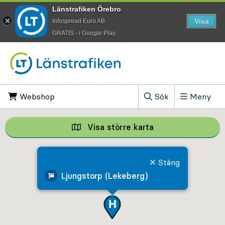
Länstrafiken Örebro
Visa
Infospread Euro AB
​GRATIS - i Google Play
Till innehåll på sidan
Webshop
, Öppnas i ny flik
Sök
Meny
, Visa sökfältet
Visa större karta
Visa större karta,
Stäng
Ljungstorp (Lekeberg)