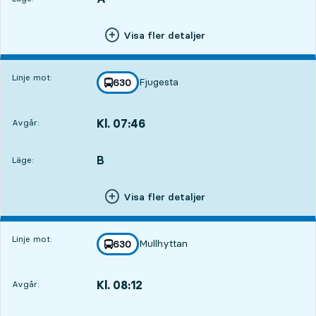
Visa fler detaljer
Linje mot:
Fjugesta
linje
630
mot
,
Kl. 07:46
Avgår:
,
Avgår,Kl. 07:466 tim 24 min
B
LÄGE,
,
Läge:
Visa fler detaljer
Linje mot:
Mullhyttan
linje
630
mot
,
Kl. 08:12
Avgår:
,
Avgår,Kl. 08:126 tim 50 min