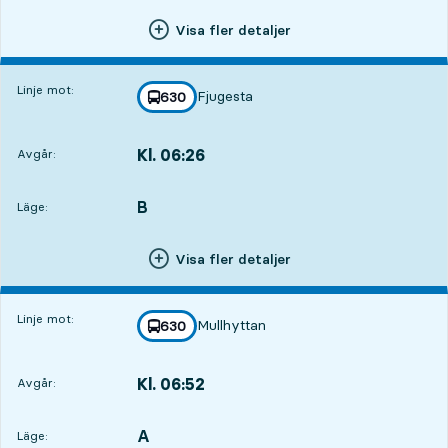
Visa fler detaljer
Linje mot:
Fjugesta
linje
630
mot
,
Kl. 06:26
Avgår:
,
Avgår,Kl. 06:265 tim 4 min
B
LÄGE,
,
Läge:
Visa fler detaljer
Linje mot:
Mullhyttan
linje
630
mot
,
Kl. 06:52
Avgår:
,
Avgår,Kl. 06:525 tim 30 min
A
LÄGE,
,
Läge: