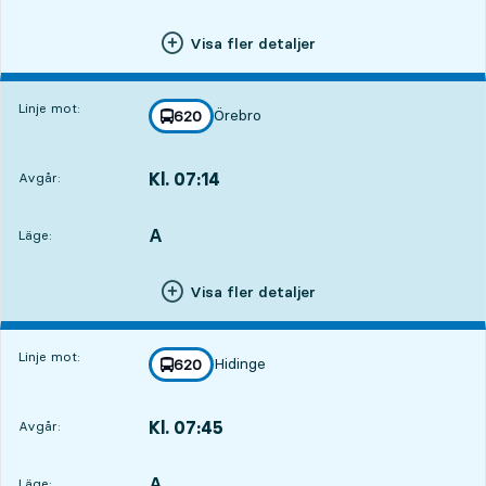
Visa fler detaljer
Linje mot:
Örebro
linje
620
mot
,
Kl. 07:14
Avgår:
,
Avgår,Kl. 07:1412 tim 36 min
A
LÄGE,
,
Läge:
Visa fler detaljer
Linje mot:
Hidinge
linje
620
mot
,
Kl. 07:45
Avgår:
,
Avgår,Kl. 07:4513 tim 7 min
A
LÄGE,
,
Läge: