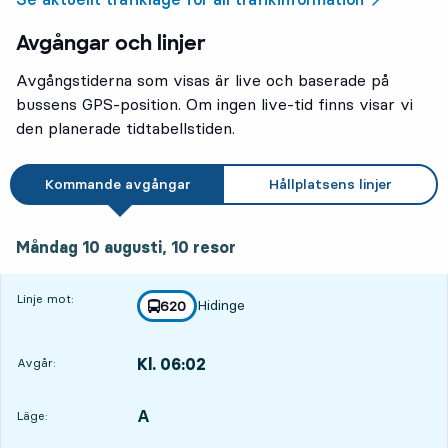
Avgångar och linjer
Avgångstiderna som visas är live och baserade på
bussens GPS-position. Om ingen live-tid finns visar vi
den planerade tidtabellstiden.
Kommande avgångar
Hållplatsens linjer
måndag 10 augusti, 10
resor
Måndag 10 augusti,
10
resor
Linje mot:
Hidinge
linje
620
mot
,
Kl. 06:02
Avgår:
,
Avgår,Kl. 06:0211 tim 24 min
A
LÄGE,
,
Läge: