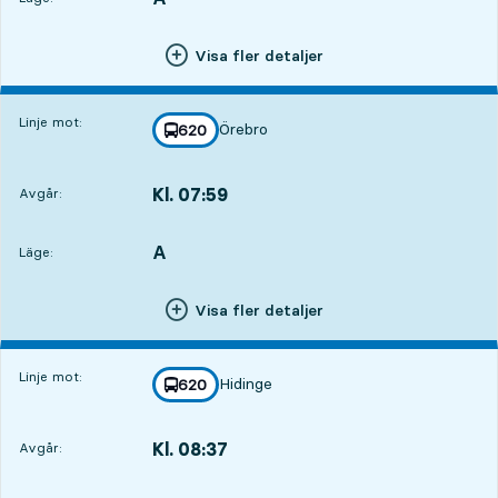
Visa fler detaljer
Linje mot:
Örebro
linje
620
mot
,
Kl. 07:59
Avgår:
,
Avgår,Kl. 07:5913 tim 21 min
A
LÄGE,
,
Läge:
Visa fler detaljer
Linje mot:
Hidinge
linje
620
mot
,
Kl. 08:37
Avgår:
,
Avgår,Kl. 08:3713 tim 59 min