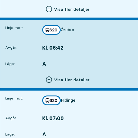
Visa fler detaljer
Linje mot:
Örebro
linje
620
mot
,
Kl. 06:42
Avgår:
,
Avgår,Kl. 06:4212 tim 4 min
A
LÄGE,
,
Läge:
Visa fler detaljer
Linje mot:
Hidinge
linje
620
mot
,
Kl. 07:00
Avgår:
,
Avgår,Kl. 07:0012 tim 22 min
A
LÄGE,
,
Läge: