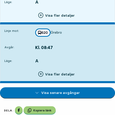
A
LÄGE,
,
Läge:
Visa fler detaljer
Linje mot:
Örebro
linje
620
mot
,
Kl. 08:47
Avgår:
,
Avgår,Kl. 08:4714 tim 9 min
A
LÄGE,
,
Läge:
Visa fler detaljer
Visa senare avgångar
Dela på Facebook
Kopiera länk
DELA: