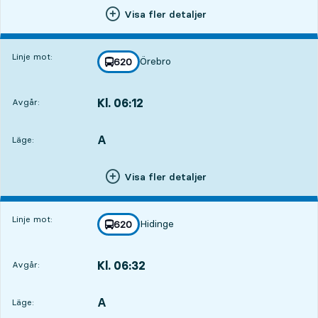
Visa fler detaljer
Linje mot:
Örebro
linje
620
mot
,
Kl. 06:12
Avgår:
,
Avgår,Kl. 06:1211 tim 34 min
A
LÄGE,
,
Läge:
Visa fler detaljer
Linje mot:
Hidinge
linje
620
mot
,
Kl. 06:32
Avgår:
,
Avgår,Kl. 06:3211 tim 54 min
A
LÄGE,
,
Läge: