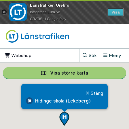
Länstrafiken Örebro
Visa
Infospread Euro AB
​GRATIS - i Google Play
Till innehåll på sidan
Webshop
, Öppnas i ny flik
Sök
Meny
, Visa sökfältet
Visa större karta
Visa större karta,
Stäng
Hidinge skola (Lekeberg)