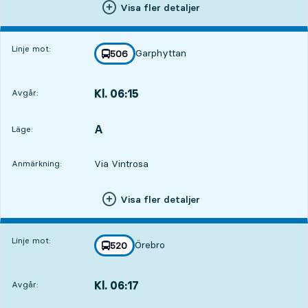
Visa fler detaljer
Linje mot:
Garphyttan
linje
506
mot
,
Kl. 06:15
Avgår:
,
Avgår,Kl. 06:154 tim
A
LÄGE,
,
Läge:
Via Vintrosa
Anmärkning:
Visa fler detaljer
Linje mot:
Örebro
linje
520
mot
,
Kl. 06:17
Avgår:
,
Avgår,Kl. 06:174 tim 2 min