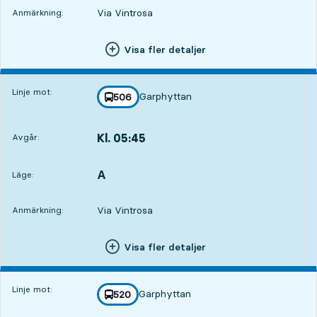
Via Vintrosa
Anmärkning:
Visa fler detaljer
Linje mot:
Garphyttan
linje
506
mot
,
Kl. 05:45
Avgår:
,
Avgår,Kl. 05:453 tim 30 min
A
LÄGE,
,
Läge:
Via Vintrosa
Anmärkning:
Visa fler detaljer
Linje mot:
Garphyttan
linje
520
mot
,