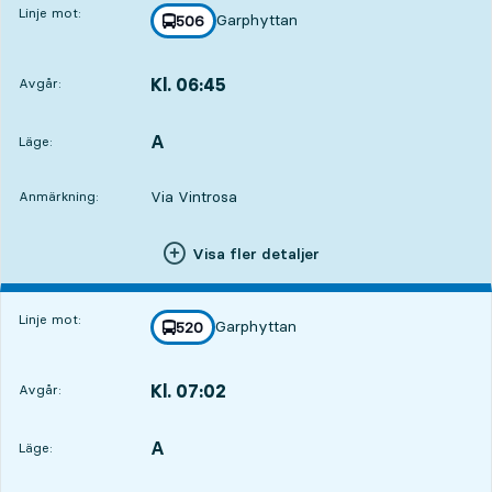
Linje mot:
Garphyttan
linje
506
mot
,
Kl. 06:45
Avgår:
,
Avgår,Kl. 06:454 tim 30 min
A
LÄGE,
,
Läge:
Via Vintrosa
Anmärkning:
Visa fler detaljer
Linje mot:
Garphyttan
linje
520
mot
,
Kl. 07:02
Avgår:
,
Avgår,Kl. 07:024 tim 47 min
A
LÄGE,
,
Läge: