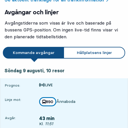
Avgångar och linjer
Avgångstiderna som visas är live och baserade på
bussens GPS-position. Om ingen live-tid finns visar vi
den planerade tidtabellstiden.
Kommande avgångar
Hållplatsens linjer
söndag 9 augusti, 10
resor
Söndag 9 augusti,
10
resor
Tiden är prognos
Prognos:
Linje mot:
Ånnaboda
linje
890
mot
,
43 min
Avgår:
Avgår, Kl. 11:51, om 43 min
Kl.
11:51