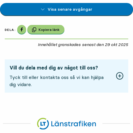
Visa senare avgångar
Dela på Facebook
Kopiera länk
DELA:
Innehållet granskades senast den
29 okt 2025
29
Vill du dela med dig av något till oss?
Tyck till eller kontakta oss så vi kan hjälpa
dig vidare.