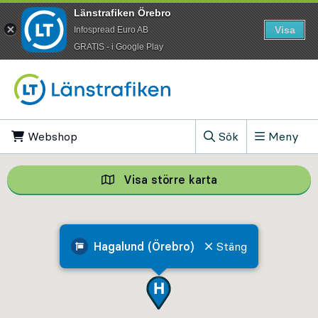
Länstrafiken Örebro
Visa
Infospread Euro AB
​GRATIS - i Google Play
Till innehåll på sidan
Webshop
, Öppnas i ny flik
Sök
Meny
, Visa sökfältet
Visa större karta
Visa större karta,
Hagalund (Örebro)
Stäng