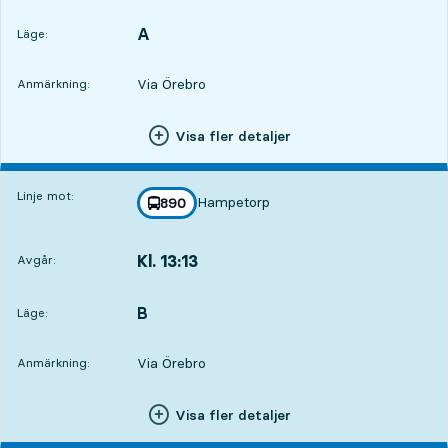
A
LÄGE,
,
Läge:
Via Örebro
Anmärkning:
Visa fler detaljer
Linje mot:
Hampetorp
linje
890
mot
,
Kl. 13:13
Avgår:
,
Avgår,Kl. 13:132 tim 5 min
B
LÄGE,
,
Läge:
Via Örebro
Anmärkning:
Visa fler detaljer