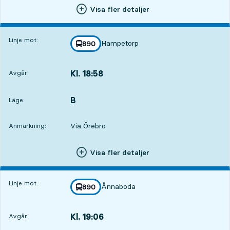
Visa fler detaljer
Linje mot:
Hampetorp
linje
890
mot
,
Kl. 18:58
Avgår:
,
Avgår,Kl. 18:587 tim 50 min
B
LÄGE,
,
Läge:
Via Örebro
Anmärkning:
Visa fler detaljer
Linje mot:
Ånnaboda
linje
890
mot
,
Kl. 19:06
Avgår:
,
Avgår,Kl. 19:067 tim 58 min