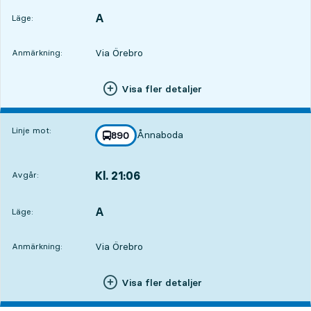
A
LÄGE,
,
Läge:
Via Örebro
Anmärkning:
Visa fler detaljer
Linje mot:
Ånnaboda
linje
890
mot
,
Kl. 21:06
Avgår:
,
Avgår,Kl. 21:069 tim 58 min
A
LÄGE,
,
Läge:
Via Örebro
Anmärkning:
Visa fler detaljer