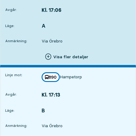
Kl. 17:06
Avgår:
,
Avgår,Kl. 17:065 tim 58 min
A
LÄGE,
,
Läge:
Via Örebro
Anmärkning:
Visa fler detaljer
Linje mot:
Hampetorp
linje
890
mot
,
Kl. 17:13
Avgår:
,
Avgår,Kl. 17:136 tim 5 min
B
LÄGE,
,
Läge:
Via Örebro
Anmärkning: