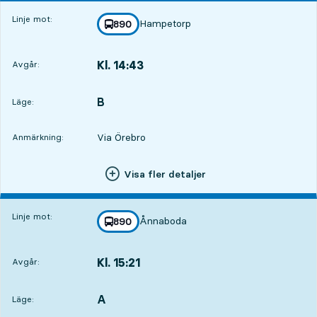
Linje mot:
Hampetorp
linje
890
mot
,
Kl. 14:43
Avgår:
,
Avgår,Kl. 14:433 tim 35 min
B
LÄGE,
,
Läge:
Via Örebro
Anmärkning:
Visa fler detaljer
Linje mot:
Ånnaboda
linje
890
mot
,
Kl. 15:21
Avgår:
,
Avgår,Kl. 15:214 tim 13 min
A
LÄGE,
,
Läge: