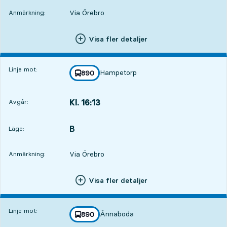
Via Örebro
Anmärkning:
Visa fler detaljer
Linje mot:
Hampetorp
linje
890
mot
,
Kl. 16:13
Avgår:
,
Avgår,Kl. 16:135 tim 5 min
B
LÄGE,
,
Läge:
Via Örebro
Anmärkning:
Visa fler detaljer
Linje mot:
Ånnaboda
linje
890
mot
,