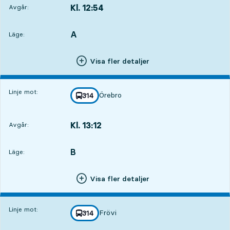
Kl. 12:54
Avgår:
,
Avgår,Kl. 12:5415 tim 35 min
A
LÄGE,
,
Läge:
Visa fler detaljer
Linje mot:
Örebro
linje
314
mot
,
Kl. 13:12
Avgår:
,
Avgår,Kl. 13:1215 tim 53 min
B
LÄGE,
,
Läge:
Visa fler detaljer
Linje mot:
Frövi
linje
314
mot
,