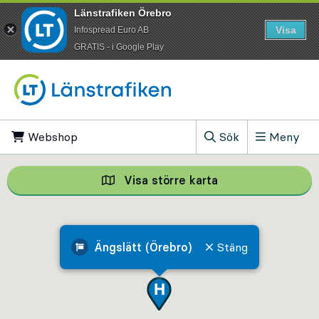
Länstrafiken Örebro
Visa
Infospread Euro AB
​GRATIS - i Google Play
Till innehåll på sidan
Webshop
, Öppnas i ny flik
Sök
Meny
, Visa sökfältet
Visa större karta
Visa större karta,
Ängslätt (Örebro)
Stäng