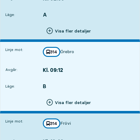
Avgår,Kl. 02:305 tim 11 min
A
LÄGE,
,
Läge:
Visa fler detaljer
Linje mot:
Örebro
linje
314
mot
,
Kl. 09:12
Avgår:
,
Avgår,Kl. 09:1211 tim 53 min
B
LÄGE,
,
Läge:
Visa fler detaljer
Linje mot:
Frövi
linje
314
mot
,