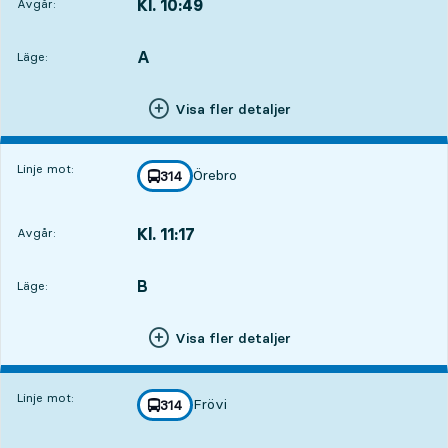
Kl. 10:49
Avgår:
,
Avgår,Kl. 10:4913 tim 30 min
A
LÄGE,
,
Läge:
Visa fler detaljer
Linje mot:
Örebro
linje
314
mot
,
Kl. 11:17
Avgår:
,
Avgår,Kl. 11:1713 tim 58 min
B
LÄGE,
,
Läge:
Visa fler detaljer
Linje mot:
Frövi
linje
314
mot
,