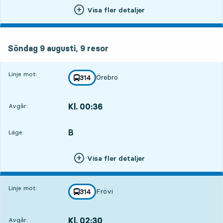
Visa fler detaljer
söndag 9 augusti, 9
resor
Söndag 9 augusti,
9
resor
Linje mot:
Örebro
linje
314
mot
,
Kl. 00:36
Avgår:
,
Avgår,Kl. 00:363 tim 17 min
B
LÄGE,
,
Läge:
Visa fler detaljer
Linje mot:
Frövi
linje
314
mot
,
Kl. 02:30
Avgår:
,