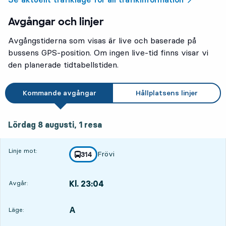
Avgångar och linjer
Avgångstiderna som visas är live och baserade på
bussens GPS-position. Om ingen live-tid finns visar vi
den planerade tidtabellstiden.
Kommande avgångar
Hållplatsens linjer
lördag 8 augusti, 1
resa
Lördag 8 augusti,
1
resa
Linje mot:
Frövi
linje
314
mot
,
Kl. 23:04
Avgår:
,
Avgår,Kl. 23:041 tim 45 min
A
LÄGE,
,
Läge: