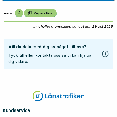
Dela på Facebook
Kopiera länk
DELA:
Innehållet granskades senast den
29 okt 2025
29
Vill du dela med dig av något till oss?
Tyck till eller kontakta oss så vi kan hjälpa
dig vidare.
Kundservice