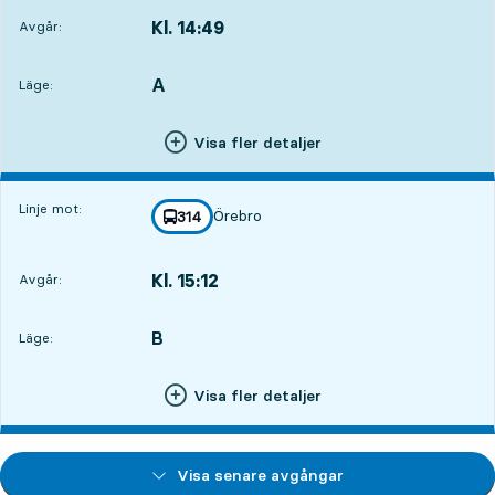
Kl. 14:49
Avgår:
,
Avgår,Kl. 14:4917 tim 30 min
A
LÄGE,
,
Läge:
Visa fler detaljer
Linje mot:
Örebro
linje
314
mot
,
Kl. 15:12
Avgår:
,
Avgår,Kl. 15:1217 tim 53 min
B
LÄGE,
,
Läge:
Visa fler detaljer
Visa senare avgångar