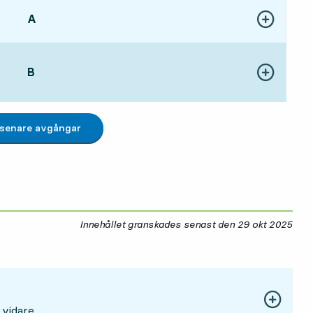
LÄGE,
A
,
Visa fler detal
7 tim 4 min
LÄGE,
B
,
Visa fler detal
7 tim 27 min
 senare avgångar
Innehållet granskades senast den
29 okt 2025
29 
 vidare.