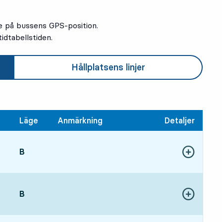
e på bussens GPS-position.
idtabellstiden.
Hållplatsens linjer
Läge
Anmärkning
Detaljer
LÄGE,
B
,
Visa fler detal
3 tim 27 min
LÄGE,
B
,
Visa fler detal
4 tim 2 min