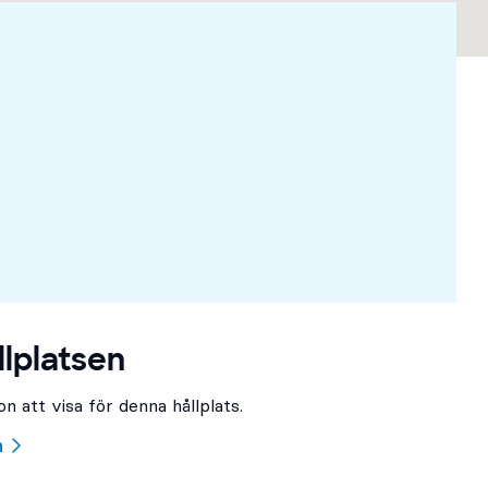
llplatsen
n att visa för denna hållplats.
n