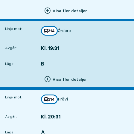
Visa fler detaljer
Linje mot:
Örebro
linje
314
mot
,
Kl. 19:31
Avgår:
,
Avgår,Kl. 19:313 tim 39 min
B
LÄGE,
,
Läge:
Visa fler detaljer
Linje mot:
Frövi
linje
314
mot
,
Kl. 20:31
Avgår:
,
Avgår,Kl. 20:314 tim 39 min
A
LÄGE,
,
Läge: