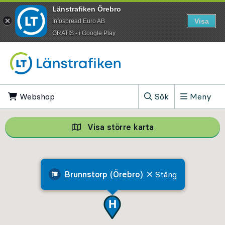
Länstrafiken Örebro
Visa
Infospread Euro AB
​GRATIS - i Google Play
Till innehåll på sidan
Webshop
, Öppnas i ny flik
Sök
Meny
, Visa sökfältet
Visa större karta
Visa större karta,
Brunnstorp (Örebro)
Stäng