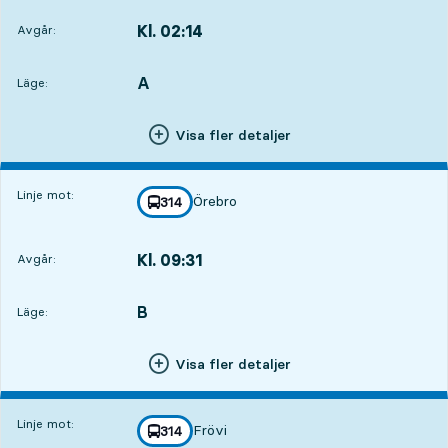
Kl. 02:14
Avgår:
,
Avgår,Kl. 02:1410 tim 22 min
A
LÄGE,
,
Läge:
Visa fler detaljer
Linje mot:
Örebro
linje
314
mot
,
Kl. 09:31
Avgår:
,
Avgår,Kl. 09:3117 tim 39 min
B
LÄGE,
,
Läge:
Visa fler detaljer
Linje mot:
Frövi
linje
314
mot
,