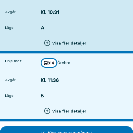
Kl. 10:31
Avgår:
,
Avgår,Kl. 10:3118 tim 39 min
A
LÄGE,
,
Läge:
Visa fler detaljer
Linje mot:
Örebro
linje
314
mot
,
Kl. 11:36
Avgår:
,
Avgår,Kl. 11:3619 tim 44 min
B
LÄGE,
,
Läge:
Visa fler detaljer
Visa senare avgångar