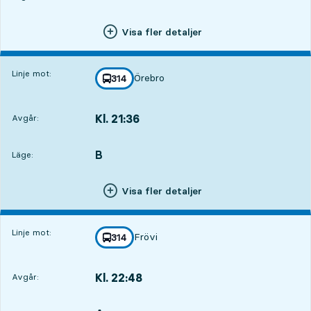
Visa fler detaljer
Linje mot:
Örebro
linje
314
mot
,
Kl. 21:36
Avgår:
,
Avgår,Kl. 21:365 tim 44 min
B
LÄGE,
,
Läge:
Visa fler detaljer
Linje mot:
Frövi
linje
314
mot
,
Kl. 22:48
Avgår:
,
Avgår,Kl. 22:486 tim 56 min