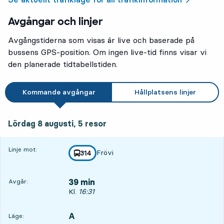
Avgångar och linjer
4
4
Avgångstiderna som visas är live och baserade på
bussens GPS-position. Om ingen live-tid finns visar vi
den planerade tidtabellstiden.
Kommande avgångar
Hållplatsens linjer
lördag 8 augusti, 5
resor
Lördag 8 augusti,
5
resor
Linje mot:
Frövi
linje
314
mot
,
39 min
Avgår:
Avgår, Kl. 16:31, om 39 min
Kl.
16:31
A
LÄGE,
,
Läge: