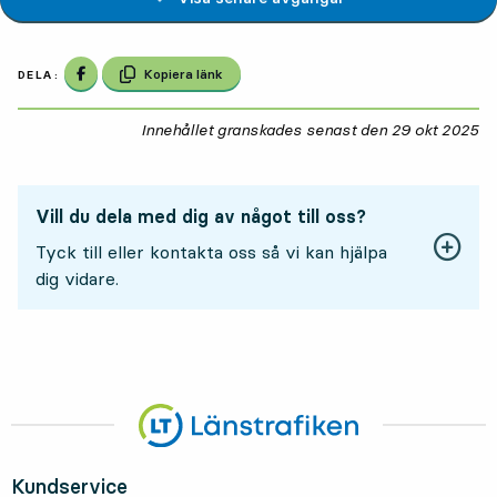
Dela på Facebook
Kopiera länk
DELA:
Innehållet granskades senast den
29 okt 2025
29
Vill du dela med dig av något till oss?
Tyck till eller kontakta oss så vi kan hjälpa
dig vidare.
Kundservice