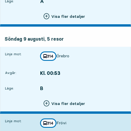
A
LÄGE,
,
Läge:
Visa fler detaljer
söndag 9 augusti, 5
resor
Söndag 9 augusti,
5
resor
Linje mot:
Örebro
linje
314
mot
,
Kl. 00:53
Avgår:
,
Avgår,Kl. 00:539 tim 1 min
B
LÄGE,
,
Läge:
Visa fler detaljer
Linje mot:
Frövi
linje
314
mot
,