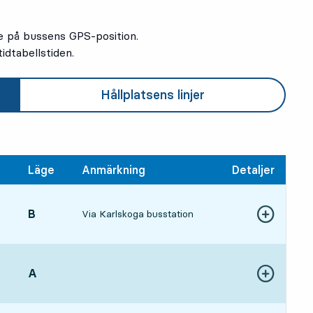
e på bussens GPS-position.
idtabellstiden.
Hållplatsens linjer
Läge
Anmärkning
Detaljer
LÄGE,
B
,
Via Karlskoga busstation
Visa fler detal
1 tim 21 min
LÄGE,
A
,
Visa fler detal
1 tim 58 min