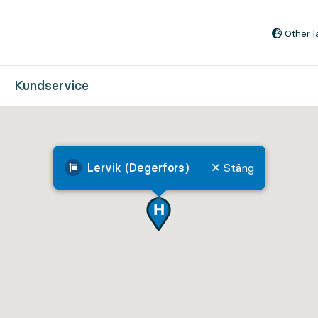
Till innehåll på sidan
Other 
Kundservice
Lervik (Degerfors)
Stäng