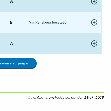
LÄGE,
A
,
Visa fler detal
4 tim 58 min
LÄGE,
B
,
Via Karlskoga busstation
Visa fler detal
5 tim 21 min
LÄGE,
A
,
Visa fler detal
5 tim 58 min
 senare avgångar
Innehållet granskades senast den
29 okt 2025
29 