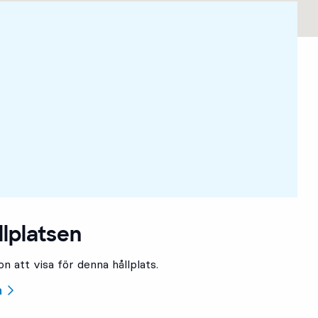
llplatsen
n att visa för denna hållplats.
n