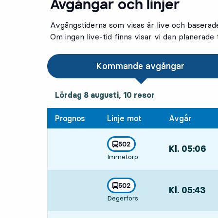
Avgångar och linjer
Avgångstiderna som visas är live och baserad
Om ingen live-tid finns visar vi den planerade t
Kommande avgångar
lördag 8 augusti, 10
resor
Lördag 8 augusti,
10
resor
Prognos
Linje mot
Avgår
linje
502
Kl. 05:06
,
mot
,
Immetorp
Avgår,Kl. 05:06
linje
502
Kl. 05:43
,
mot
,
Degerfors
Avgår,Kl. 05:43