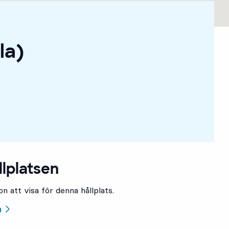
la)
llplatsen
n att visa för denna hållplats.
n