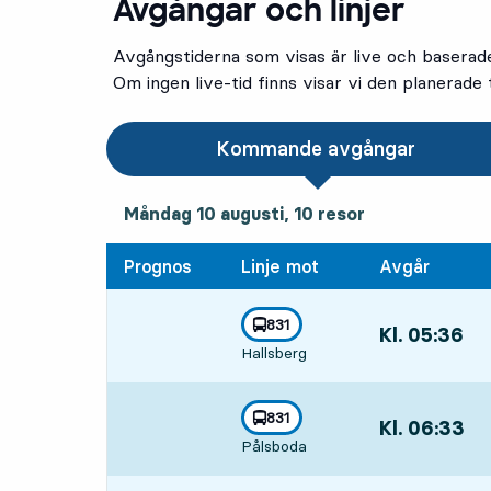
Avgångar och linjer
Avgångstiderna som visas är live och baserad
Om ingen live-tid finns visar vi den planerade t
Kommande avgångar
måndag 10 augusti, 10
resor
Måndag 10 augusti,
10
resor
Prognos
Linje mot
Avgår
linje
831
Kl. 05:36
,
mot
,
Hallsberg
Avgår,Kl. 05:36
linje
831
Kl. 06:33
,
mot
,
Pålsboda
Avgår,Kl. 06:33