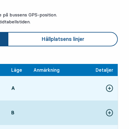
e på bussens GPS-position.
idtabellstiden.
Hållplatsens linjer
Läge
Anmärkning
Detaljer
LÄGE,
A
,
Visa fler detal
11 tim 39 min
LÄGE,
B
,
Visa fler detal
12 tim 36 min