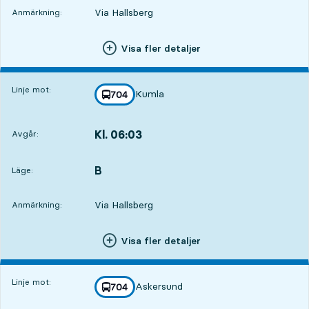
Via Hallsberg
Anmärkning:
Visa fler detaljer
Linje mot:
Kumla
linje
704
mot
,
Kl. 06:03
Avgår:
,
Avgår,Kl. 06:032 tim 16 min
B
LÄGE,
,
Läge:
Via Hallsberg
Anmärkning:
Visa fler detaljer
Linje mot:
Askersund
linje
704
mot
,