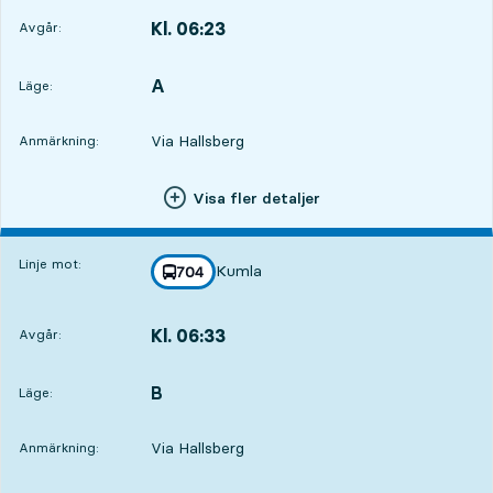
Kl. 06:23
Avgår:
,
Avgår,Kl. 06:232 tim 36 min
A
LÄGE,
,
Läge:
Via Hallsberg
Anmärkning:
Visa fler detaljer
Linje mot:
Kumla
linje
704
mot
,
Kl. 06:33
Avgår:
,
Avgår,Kl. 06:332 tim 46 min
B
LÄGE,
,
Läge:
Via Hallsberg
Anmärkning: