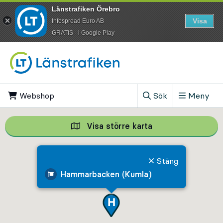
Länstrafiken Örebro
Visa
Infospread Euro AB
​GRATIS - i Google Play
Till innehåll på sidan
Webshop
, Öppnas i ny flik
Sök
Meny
, Visa sökfältet
Visa större karta
Visa större karta,
Stäng
Hammarbacken (Kumla)