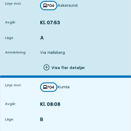
Linje mot:
Askersund
linje
704
mot
,
Kl. 07:53
Avgår:
,
Avgår,Kl. 07:534 tim 6 min
A
LÄGE,
,
Läge:
Via Hallsberg
Anmärkning:
Visa fler detaljer
Linje mot:
Kumla
linje
704
mot
,
Kl. 08:08
Avgår:
,
Avgår,Kl. 08:084 tim 21 min
B
LÄGE,
,
Läge: