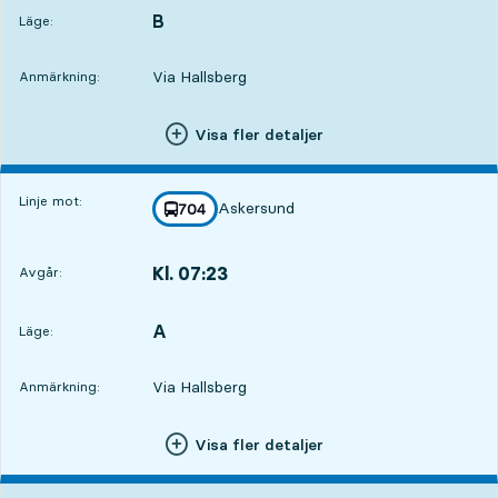
B
LÄGE,
,
Läge:
Via Hallsberg
Anmärkning:
Visa fler detaljer
Linje mot:
Askersund
linje
704
mot
,
Kl. 07:23
Avgår:
,
Avgår,Kl. 07:233 tim 36 min
A
LÄGE,
,
Läge:
Via Hallsberg
Anmärkning:
Visa fler detaljer