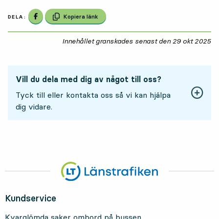
Dela på Facebook
Kopiera länk
DELA:
Innehållet granskades senast den
29 okt 2025
29
Vill du dela med dig av något till oss?
Tyck till eller kontakta oss så vi kan hjälpa
dig vidare.
Kundservice
Kvarglömda saker ombord på bussen