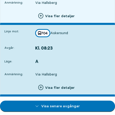
Via Hallsberg
Anmärkning:
Visa fler detaljer
Linje mot:
Askersund
linje
704
mot
,
Kl. 08:23
Avgår:
,
Avgår,Kl. 08:234 tim 36 min
A
LÄGE,
,
Läge:
Via Hallsberg
Anmärkning:
Visa fler detaljer
Visa senare avgångar