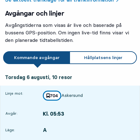
Avgångar och linjer
Avgångstiderna som visas är live och baserade på
bussens GPS-position. Om ingen live-tid finns visar vi
2
2
den planerade tidtabellstiden.
Kommande avgångar
Hållplatsens linjer
torsdag 6 augusti, 10
resor
Torsdag 6 augusti,
10
resor
Linje mot:
Askersund
linje
704
mot
,
Kl. 05:53
Avgår:
,
Avgår,Kl. 05:532 tim 6 min
A
LÄGE,
,
Läge: