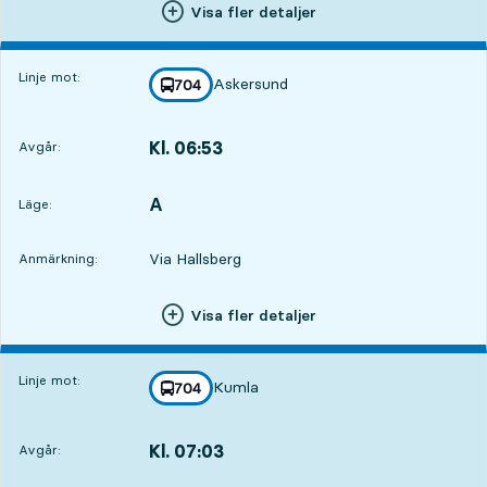
Visa fler detaljer
Linje mot:
Askersund
linje
704
mot
,
Kl. 06:53
Avgår:
,
Avgår,Kl. 06:533 tim 6 min
A
LÄGE,
,
Läge:
Via Hallsberg
Anmärkning:
Visa fler detaljer
Linje mot:
Kumla
linje
704
mot
,
Kl. 07:03
Avgår:
,
Avgår,Kl. 07:033 tim 16 min