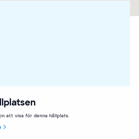
llplatsen
n att visa för denna hållplats.
n