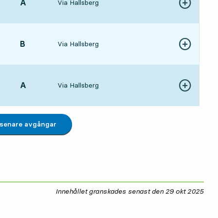
LÄGE,
A
,
Via Hallsberg
Visa fler detal
3 tim 44 min
LÄGE,
B
,
Via Hallsberg
Visa fler detal
4 tim 7 min
LÄGE,
A
,
Via Hallsberg
Visa fler detal
4 tim 14 min
 senare avgångar
Innehållet granskades senast den
29 okt 2025
29 