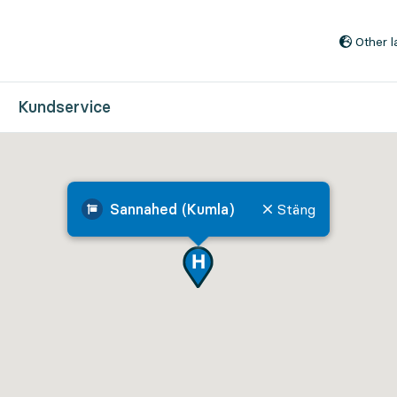
Till innehåll på sidan
Other 
Kundservice
Sannahed (Kumla)
Stäng