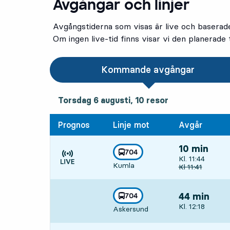
Avgångar och linjer
Avgångstiderna som visas är live och baserad
Om ingen live-tid finns visar vi den planerade t
Kommande avgångar
torsdag 6 augusti, 10
resor
Torsdag 6 augusti,
10
resor
Prognos
Linje mot
Avgår
10 min
linje
704
Avgår, Kl. 11:4
Kl. 11:44
mot
,
Kumla
Tiden är prognos
Ursprunglig av
Kl
11:41
linje
704
44 min
mot
,
Avgår, Kl. 12:1
Kl. 12:18
Askersund