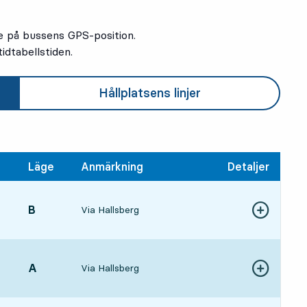
e på bussens GPS-position.
idtabellstiden.
Hållplatsens linjer
Läge
Anmärkning
Detaljer
LÄGE,
B
,
Via Hallsberg
4, om 10 min
Visa fler detal
gångstid
LÄGE,
A
,
Via Hallsberg
Visa fler detal
8, om 44 min