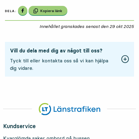
Dela på Facebook
Kopiera länk
DELA:
Innehållet granskades senast den
29 okt 2025
29
Vill du dela med dig av något till oss?
Tyck till eller kontakta oss så vi kan hjälpa
dig vidare.
Kundservice
Kvarglömda saker ombord på bussen