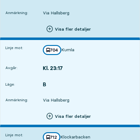
Via Hallsberg
Anmärkning:
Visa fler detaljer
Linje mot:
Kumla
linje
704
mot
,
Kl. 23:17
Avgår:
,
Avgår,Kl. 23:172 tim 25 min
B
LÄGE,
,
Läge:
Via Hallsberg
Anmärkning:
Visa fler detaljer
Linje mot:
Klockarbacken
linje
712