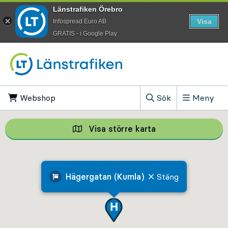
Länstrafiken Örebro
Visa
Infospread Euro AB
​GRATIS - i Google Play
Till innehåll på sidan
Webshop
, Öppnas i ny flik
Sök
Meny
, Visa sökfältet
Visa större karta
Visa större karta,
Hägergatan (Kumla)
Stäng