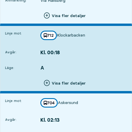
Via Hallsberg
Anmärkning:
Visa fler detaljer
Linje mot:
Klockarbacken
linje
712
mot
,
Kl. 00:18
Avgår:
,
Avgår,Kl. 00:183 tim 26 min
A
LÄGE,
,
Läge:
Visa fler detaljer
Linje mot:
Askersund
linje
704
mot
,
Kl. 02:13
Avgår:
,
Avgår,Kl. 02:135 tim 21 min