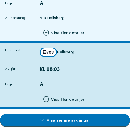
A
LÄGE,
,
Läge:
Via Hallsberg
Anmärkning:
Visa fler detaljer
Linje mot:
Hallsberg
linje
703
mot
,
Kl. 08:03
Avgår:
,
Avgår,Kl. 08:0311 tim 11 min
A
LÄGE,
,
Läge:
Visa fler detaljer
Visa senare avgångar