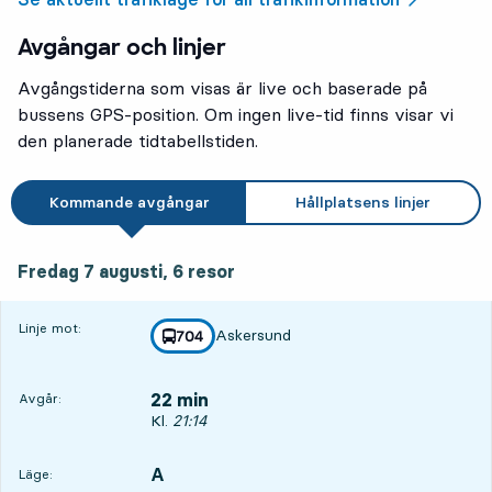
Avgångar och linjer
Avgångstiderna som visas är live och baserade på
bussens GPS-position. Om ingen live-tid finns visar vi
den planerade tidtabellstiden.
Kommande avgångar
Hållplatsens linjer
fredag 7 augusti, 6
resor
Fredag 7 augusti,
6
resor
Linje mot:
Askersund
linje
704
mot
,
22 min
Avgår:
Avgår, Kl. 21:14, om 22 min
Kl.
21:14
A
LÄGE,
,
Läge: