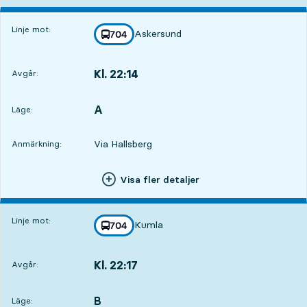
Linje mot:
Askersund
linje
704
mot
,
Kl. 22:14
Avgår:
,
Avgår,Kl. 22:141 tim 22 min
A
LÄGE,
,
Läge:
Via Hallsberg
Anmärkning:
Visa fler detaljer
Linje mot:
Kumla
linje
704
mot
,
Kl. 22:17
Avgår:
,
Avgår,Kl. 22:171 tim 25 min
B
LÄGE,
,
Läge: