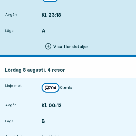
mot
,
Kl. 23:18
Avgår:
,
Avgår,Kl. 23:182 tim 26 min
A
LÄGE,
,
Läge:
Visa fler detaljer
lördag 8 augusti, 4
resor
Lördag 8 augusti,
4
resor
Linje mot:
Kumla
linje
704
mot
,
Kl. 00:12
Avgår:
,
Avgår,Kl. 00:123 tim 20 min
B
LÄGE,
,
Läge: