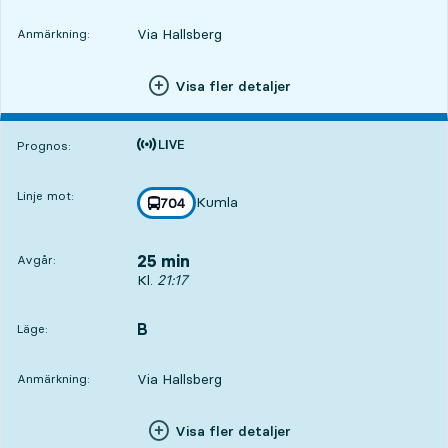
Via Hallsberg
Anmärkning:
Visa fler detaljer
Tiden är prognos
Prognos:
Linje mot:
Kumla
linje
704
mot
,
25 min
Avgår:
Avgår, Kl. 21:17, om 25 min
Kl.
21:17
B
LÄGE,
,
Läge:
Via Hallsberg
Anmärkning:
Visa fler detaljer