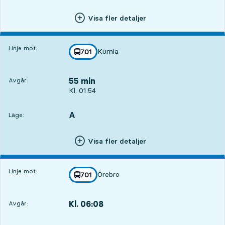
Visa fler detaljer
Linje mot:
Kumla
linje
701
mot
,
55 min
Avgår:
Avgår, Kl. 01:54, om 55 min
Kl. 01:54
A
LÄGE,
,
Läge:
Visa fler detaljer
Linje mot:
Örebro
linje
701
mot
,
Kl. 06:08
Avgår:
,
Avgår,Kl. 06:085 tim 9 min