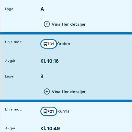
A
LÄGE,
,
Läge:
Visa fler detaljer
Linje mot:
Örebro
linje
701
mot
,
Kl. 10:16
Avgår:
,
Avgår,Kl. 10:169 tim 17 min
B
LÄGE,
,
Läge:
Visa fler detaljer
Linje mot:
Kumla
linje
701
mot
,
Kl. 10:49
Avgår:
,