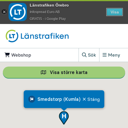
Länstrafiken Örebro
Visa
Infospread Euro AB
​GRATIS - i Google Play
Till innehåll på sidan
Webshop
, Öppnas i ny flik
Sök
Meny
, Visa sökfältet
Visa större karta
Visa större karta,
Smedstorp (Kumla)
Stäng