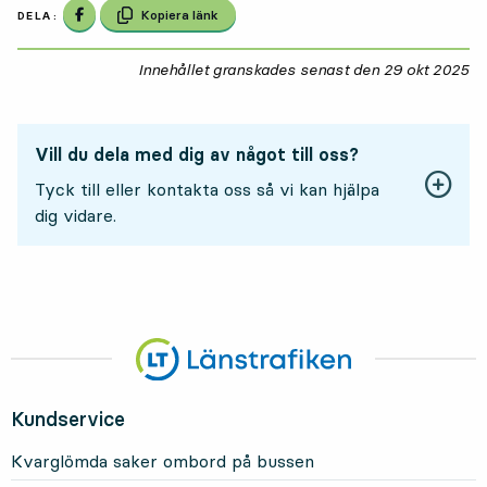
Dela på Facebook
Kopiera länk
DELA:
Innehållet granskades senast den
29 okt 2025
29
Vill du dela med dig av något till oss?
Tyck till eller kontakta oss så vi kan hjälpa
dig vidare.
Kundservice
Kvarglömda saker ombord på bussen