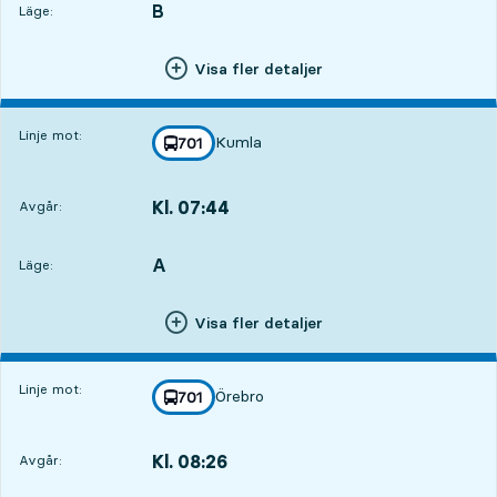
B
LÄGE,
,
Läge:
Visa fler detaljer
Linje mot:
Kumla
linje
701
mot
,
Kl. 07:44
Avgår:
,
Avgår,Kl. 07:446 tim 45 min
A
LÄGE,
,
Läge:
Visa fler detaljer
Linje mot:
Örebro
linje
701
mot
,
Kl. 08:26
Avgår:
,
Avgår,Kl. 08:267 tim 27 min