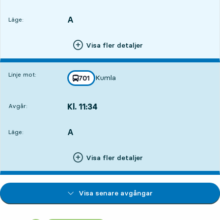
Avgår,Kl. 10:499 tim 50 min
A
LÄGE,
,
Läge:
Visa fler detaljer
Linje mot:
Kumla
linje
701
mot
,
Kl. 11:34
Avgår:
,
Avgår,Kl. 11:3410 tim 35 min
A
LÄGE,
,
Läge:
Visa fler detaljer
Visa senare avgångar