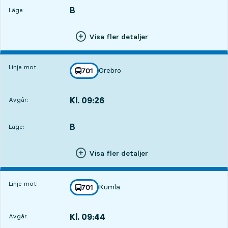
B
LÄGE,
,
Läge:
Visa fler detaljer
Linje mot:
Örebro
linje
701
mot
,
Kl. 09:26
Avgår:
,
Avgår,Kl. 09:268 tim 27 min
B
LÄGE,
,
Läge:
Visa fler detaljer
Linje mot:
Kumla
linje
701
mot
,
Kl. 09:44
Avgår:
,
Avgår,Kl. 09:448 tim 45 min