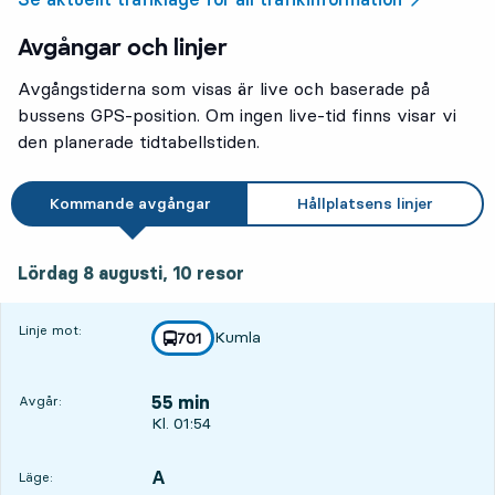
Avgångar och linjer
Avgångstiderna som visas är live och baserade på
bussens GPS-position. Om ingen live-tid finns visar vi
den planerade tidtabellstiden.
Kommande avgångar
Hållplatsens linjer
lördag 8 augusti, 10
resor
Lördag 8 augusti,
10
resor
Linje mot:
Kumla
linje
701
mot
,
55 min
Avgår:
Avgår, Kl. 01:54, om 55 min
Kl. 01:54
A
LÄGE,
,
Läge: