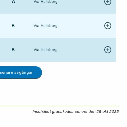
LÄGE,
A
,
Via Hallsberg
Visa fler detal
3 tim 54 min
LÄGE,
B
,
Via Hallsberg
Visa fler detal
4 tim 18 min
LÄGE,
B
,
Via Hallsberg
Visa fler detal
5 tim 13 min
 senare avgångar
Innehållet granskades senast den
29 okt 2025
29 