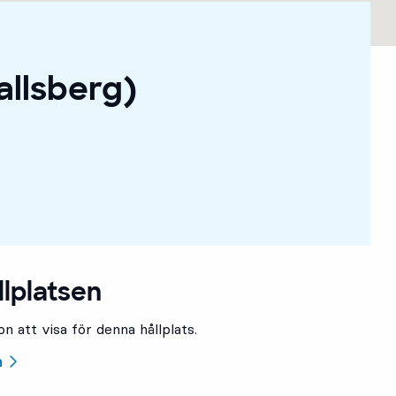
allsberg)
llplatsen
n att visa för denna hållplats.
n