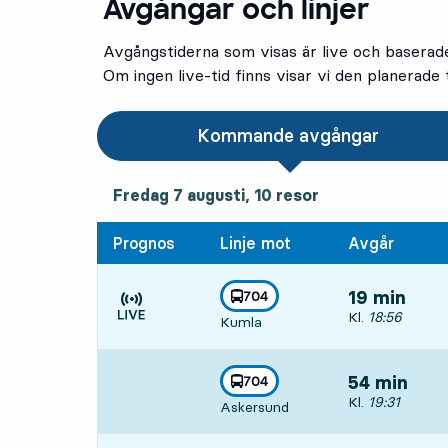
Avgångar och linjer
Avgångstiderna som visas är live och baserad
Om ingen live-tid finns visar vi den planerade t
Kommande avgångar
fredag 7 augusti, 10
resor
Fredag 7 augusti,
10
resor
Prognos
Linje mot
Avgår
linje
704
19 min
mot
,
Avgår, Kl. 18:5
Kl.
18:56
Kumla
Tiden är prognos
linje
704
54 min
mot
,
Avgår, Kl. 19:3
Kl.
19:31
Askersund