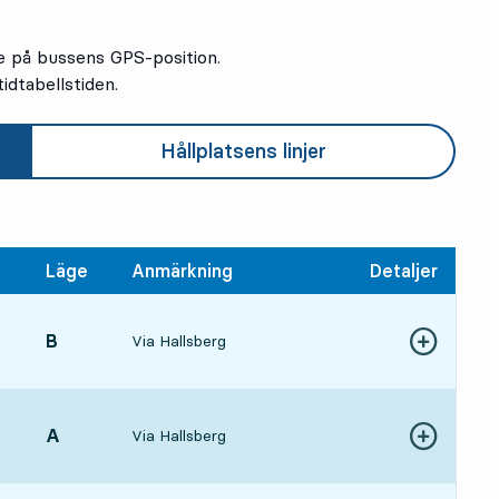
e på bussens GPS-position.
idtabellstiden.
Hållplatsens linjer
Läge
Anmärkning
Detaljer
LÄGE,
B
,
Via Hallsberg
Visa fler detal
6, om 19 min
LÄGE,
A
,
Via Hallsberg
Visa fler detal
1, om 54 min