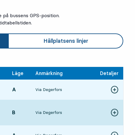
e på bussens GPS-position.
idtabellstiden.
Hållplatsens linjer
Läge
Anmärkning
Detaljer
LÄGE,
A
,
Via Degerfors
Visa fler detal
11 tim 52 min
LÄGE,
B
,
Via Degerfors
Visa fler detal
12 tim 45 min