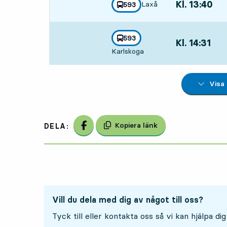
Kl. 13:40
,
Laxå
linje
593
mot
,
Avgår,Kl. 13:40
linje
593
Kl. 14:31
,
mot
,
Karlskoga
Avgår,Kl. 14:31
Visa
Dela på Facebook
Kopiera länk
DELA:
Vill du dela med dig av något till oss?
Tyck till eller kontakta oss så vi kan hjälpa dig