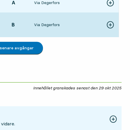
LÄGE,
A
,
Via Degerfors
Visa fler detal
19 tim 22 min
LÄGE,
B
,
Via Degerfors
Visa fler detal
20 tim 13 min
 senare avgångar
Innehållet granskades senast den
29 okt 2025
29 
 vidare.