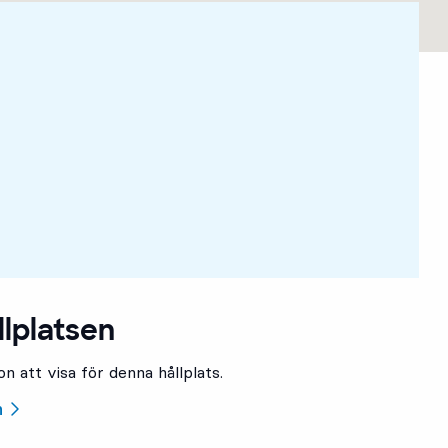
llplatsen
n att visa för denna hållplats.
n