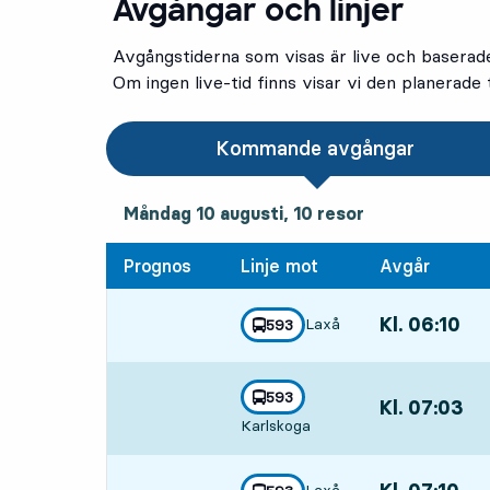
Avgångar och linjer
Avgångstiderna som visas är live och baserad
Om ingen live-tid finns visar vi den planerade t
Kommande avgångar
måndag 10 augusti, 10
resor
Måndag 10 augusti,
10
resor
Prognos
Linje mot
Avgår
Kl. 06:10
,
Laxå
linje
593
mot
,
Avgår,Kl. 06:10
linje
593
Kl. 07:03
,
mot
,
Karlskoga
Avgår,Kl. 07:03