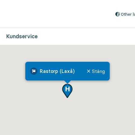
Till innehåll på sidan
Other 
Kundservice
Rastorp (Laxå)
Stäng