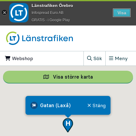
Länstrafiken Örebro
Visa
Infospread Euro AB
​GRATIS - i Google Play
Till innehåll på sidan
Webshop
, Öppnas i ny flik
Sök
Meny
, Visa sökfältet
Visa större karta
Visa större karta,
Gatan (Laxå)
Stäng