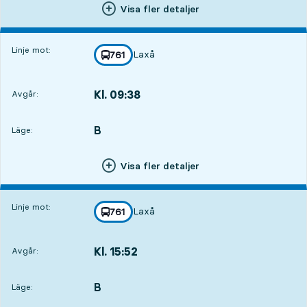
Visa fler detaljer
Linje mot:
Laxå
linje
761
mot
,
Kl. 09:38
Avgår:
,
Avgår,Kl. 09:382 tim 46 min
B
LÄGE,
,
Läge:
Visa fler detaljer
Linje mot:
Laxå
linje
761
mot
,
Kl. 15:52
Avgår:
,
Avgår,Kl. 15:529 tim
B
LÄGE,
,
Läge: