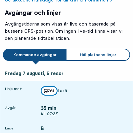
Avgångar och linjer
Avgångstiderna som visas är live och baserade på
bussens GPS-position. Om ingen live-tid finns visar vi
den planerade tidtabellstiden.
Kommande avgångar
Hållplatsens linjer
fredag 7 augusti, 5
resor
Fredag 7 augusti,
5
resor
Linje mot:
Laxå
linje
761
mot
,
35 min
Avgår:
Avgår, Kl. 07:27, om 35 min
Kl.
07:27
B
LÄGE,
,
Läge: