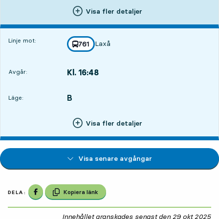
Visa fler detaljer
Linje mot:
Laxå
linje
761
mot
,
Kl. 16:48
Avgår:
,
Avgår,Kl. 16:489 tim 56 min
B
LÄGE,
,
Läge:
Visa fler detaljer
Visa senare avgångar
Dela på Facebook
Kopiera länk
DELA:
Innehållet granskades senast den
29 okt 2025
29