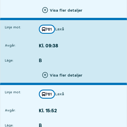
Visa fler detaljer
Linje mot:
Laxå
linje
761
mot
,
Kl. 09:38
Avgår:
,
Avgår,Kl. 09:382 tim 46 min
B
LÄGE,
,
Läge:
Visa fler detaljer
Linje mot:
Laxå
linje
761
mot
,
Kl. 15:52
Avgår:
,
Avgår,Kl. 15:529 tim
B
LÄGE,
,
Läge: