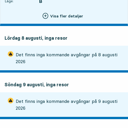
B
LÄGE,
,
Läge:
Visa fler detaljer
Lördag 8 augusti, inga resor
Det finns inga kommande avgångar på
8 augusti
2026
Söndag 9 augusti, inga resor
Det finns inga kommande avgångar på
9 augusti
2026
måndag 10 augusti, 5
resor