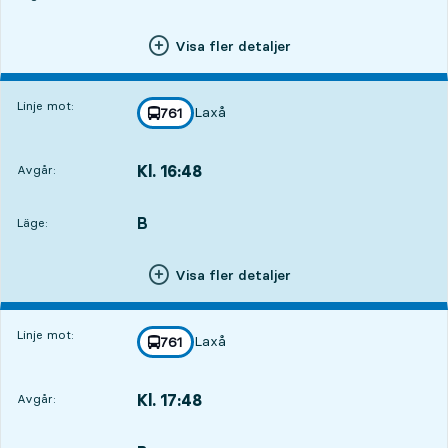
Visa fler detaljer
Linje mot:
Laxå
linje
761
mot
,
Kl. 16:48
Avgår:
,
Avgår,Kl. 16:489 tim 56 min
B
LÄGE,
,
Läge:
Visa fler detaljer
Linje mot:
Laxå
linje
761
mot
,
Kl. 17:48
Avgår:
,
Avgår,Kl. 17:4810 tim 56 min