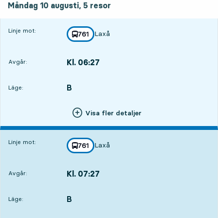
Måndag 10 augusti,
5
resor
Linje mot:
Laxå
linje
761
mot
,
Kl. 06:27
Avgår:
,
Avgår,Kl. 06:2723 tim 35 min
B
LÄGE,
,
Läge:
Visa fler detaljer
Linje mot:
Laxå
linje
761
mot
,
Kl. 07:27
Avgår:
,
Avgår,Kl. 07:2735 min
B
LÄGE,
,
Läge: