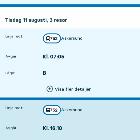
tisdag 11 augusti, 3
resor
Tisdag 11 augusti,
3
resor
Linje mot:
Askersund
linje
752
mot
,
Kl. 07:05
Avgår:
,
Avgår,Kl. 07:0523 tim 50 min
B
LÄGE,
,
Läge:
Visa fler detaljer
Linje mot:
Askersund
linje
752
mot
,
Kl. 16:10
Avgår:
,
Avgår,Kl. 16:108 tim 55 min