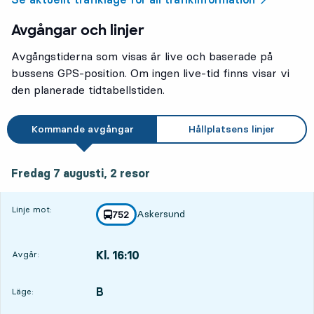
Avgångar och linjer
Avgångstiderna som visas är live och baserade på
bussens GPS-position. Om ingen live-tid finns visar vi
den planerade tidtabellstiden.
Kommande avgångar
Hållplatsens linjer
fredag 7 augusti, 2
resor
Fredag 7 augusti,
2
resor
Linje mot:
Askersund
linje
752
mot
,
Kl. 16:10
Avgår:
,
Avgår,Kl. 16:108 tim 55 min
B
LÄGE,
,
Läge: