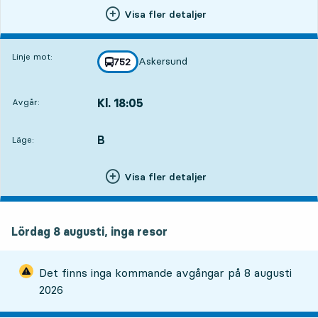
Visa fler detaljer
Linje mot:
Askersund
linje
752
mot
,
Kl. 18:05
Avgår:
,
Avgår,Kl. 18:0510 tim 50 min
B
LÄGE,
,
Läge:
Visa fler detaljer
Lördag 8 augusti, inga resor
Det finns inga kommande avgångar på
8 augusti
2026