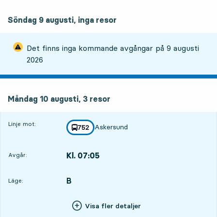
Söndag 9 augusti, inga resor
Det finns inga kommande avgångar på
9 augusti
2026
måndag 10 augusti, 3
resor
Måndag 10 augusti,
3
resor
Linje mot:
Askersund
linje
752
mot
,
Kl. 07:05
Avgår:
,
Avgår,Kl. 07:0523 tim 50 min
B
LÄGE,
,
Läge:
Visa fler detaljer