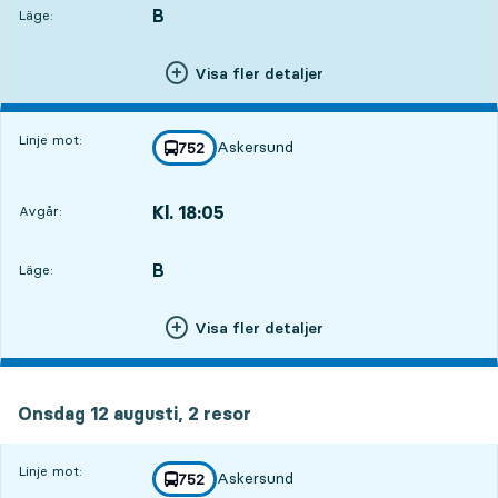
B
LÄGE,
,
Läge:
Visa fler detaljer
Linje mot:
Askersund
linje
752
mot
,
Kl. 18:05
Avgår:
,
Avgår,Kl. 18:0510 tim 50 min
B
LÄGE,
,
Läge:
Visa fler detaljer
onsdag 12 augusti, 2
resor
Onsdag 12 augusti,
2
resor
Linje mot:
Askersund
linje
752
mot
,