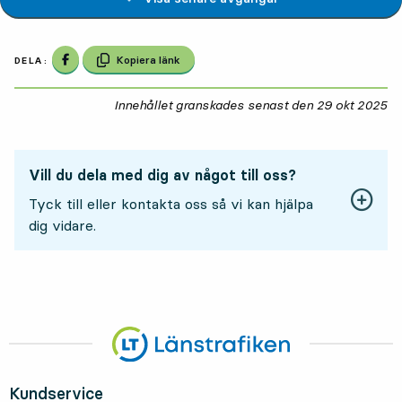
Dela på Facebook
Kopiera länk
DELA:
Innehållet granskades senast den
29 okt 2025
29
Vill du dela med dig av något till oss?
Tyck till eller kontakta oss så vi kan hjälpa
dig vidare.
Kundservice