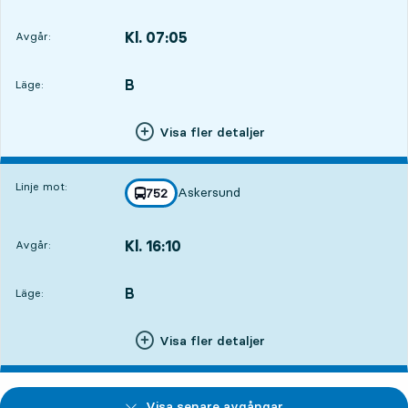
Kl. 07:05
Avgår:
,
Avgår,Kl. 07:0523 tim 50 min
B
LÄGE,
,
Läge:
Visa fler detaljer
Linje mot:
Askersund
linje
752
mot
,
Kl. 16:10
Avgår:
,
Avgår,Kl. 16:108 tim 55 min
B
LÄGE,
,
Läge:
Visa fler detaljer
Visa senare avgångar