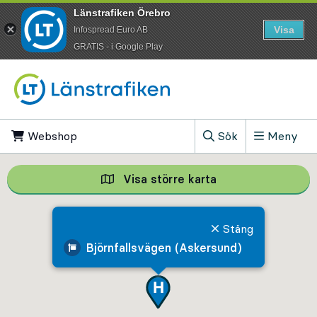
Länstrafiken Örebro
Visa
Infospread Euro AB
​GRATIS - i Google Play
Till innehåll på sidan
Webshop
, Öppnas i ny flik
Sök
Meny
, Visa sökfältet
Visa större karta
Visa större karta,
Stäng
Björnfallsvägen (Askersund)