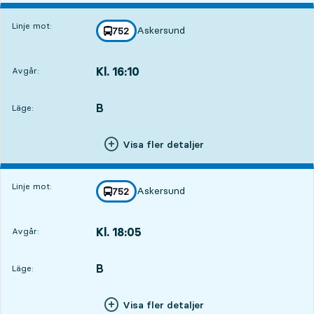
Linje mot:
Askersund
linje
752
mot
,
Kl. 16:10
Avgår:
,
Avgår,Kl. 16:108 tim 55 min
B
LÄGE,
,
Läge:
Visa fler detaljer
Linje mot:
Askersund
linje
752
mot
,
Kl. 18:05
Avgår:
,
Avgår,Kl. 18:0510 tim 50 min
B
LÄGE,
,
Läge:
Visa fler detaljer