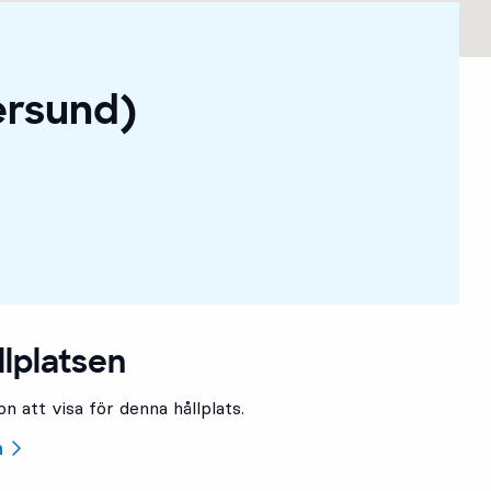
ersund)
llplatsen
n att visa för denna hållplats.
n