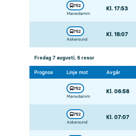
linje
752
Kl. 17:53
,
mot
,
Mariedamm
Avgår,Kl. 17:53
linje
752
Kl. 18:07
,
mot
,
Askersund
Avgår,Kl. 18:07
fredag 7 augusti, 6
resor
Fredag 7 augusti,
6
resor
Prognos
Linje mot
Avgår
linje
752
Kl. 06:58
,
mot
,
Mariedamm
Avgår,Kl. 06:5
linje
752
Kl. 07:07
,
mot
,
Askersund
Avgår,Kl. 07:0