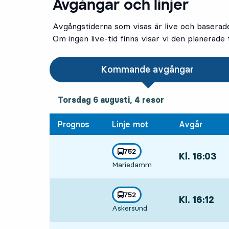
Avgångar och linjer
Avgångstiderna som visas är live och baserad
Om ingen live-tid finns visar vi den planerade t
Kommande avgångar
torsdag 6 augusti, 4
resor
Torsdag 6 augusti,
4
resor
Prognos
Linje mot
Avgår
linje
752
Kl. 16:03
,
mot
,
Mariedamm
Avgår,Kl. 16:03
linje
752
Kl. 16:12
,
mot
,
Askersund
Avgår,Kl. 16:12