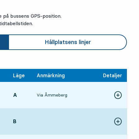
e på bussens GPS-position.
idtabellstiden.
Hållplatsens linjer
Läge
Anmärkning
Detaljer
LÄGE,
A
,
Via Åmmeberg
Visa fler detal
1 tim 37 min
LÄGE,
B
,
Visa fler detal
1 tim 46 min