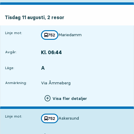
tisdag 11 augusti, 2
resor
Tisdag 11 augusti,
2
resor
Linje mot:
Mariedamm
linje
752
mot
,
Kl. 06:44
Avgår:
,
Avgår,Kl. 06:4415 tim 34 min
A
LÄGE,
,
Läge:
Via Åmmeberg
Anmärkning:
Visa fler detaljer
Linje mot:
Askersund
linje
752
mot
,