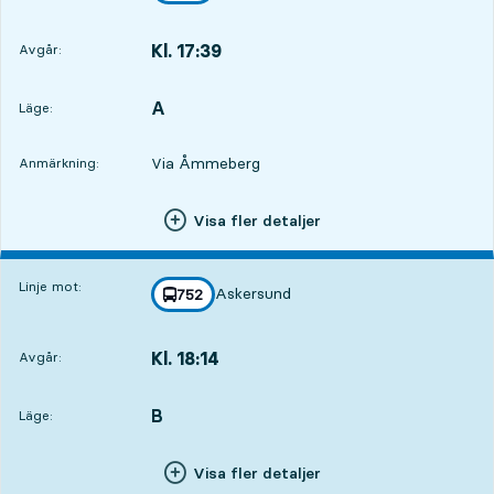
Kl. 17:39
Avgår:
,
Avgår,Kl. 17:392 tim 29 min
A
LÄGE,
,
Läge:
Via Åmmeberg
Anmärkning:
Visa fler detaljer
Linje mot:
Askersund
linje
752
mot
,
Kl. 18:14
Avgår:
,
Avgår,Kl. 18:143 tim 4 min
B
LÄGE,
,
Läge:
Visa fler detaljer