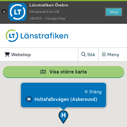
Länstrafiken Örebro
Visa
Infospread Euro AB
​GRATIS - i Google Play
Till innehåll på sidan
Webshop
, Öppnas i ny flik
Sök
Meny
, Visa sökfältet
Visa större karta
Visa större karta,
Stäng
Hultafallsvägen (Askersund)