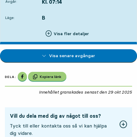
Kl. 07:14
Avgår:
,
Avgår,Kl. 07:1416 tim 4 min
B
LÄGE,
,
Läge:
Visa fler detaljer
Visa senare avgångar
Dela på Facebook
Kopiera länk
DELA:
Innehållet granskades senast den
29 okt 2025
29
Vill du dela med dig av något till oss?
Tyck till eller kontakta oss så vi kan hjälpa
dig vidare.