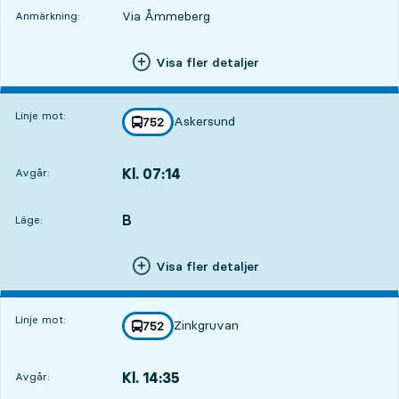
Via Åmmeberg
Anmärkning:
Visa fler detaljer
Linje mot:
Askersund
linje
752
mot
,
Kl. 07:14
Avgår:
,
Avgår,Kl. 07:1416 tim 4 min
B
LÄGE,
,
Läge:
Visa fler detaljer
Linje mot:
Zinkgruvan
linje
752
mot
,
Kl. 14:35
Avgår:
,
Avgår,Kl. 14:3523 tim 25 min