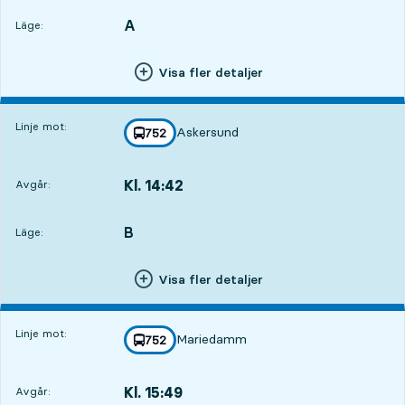
A
LÄGE,
,
Läge:
Visa fler detaljer
Linje mot:
Askersund
linje
752
mot
,
Kl. 14:42
Avgår:
,
Avgår,Kl. 14:4223 tim 32 min
B
LÄGE,
,
Läge:
Visa fler detaljer
Linje mot:
Mariedamm
linje
752
mot
,
Kl. 15:49
Avgår:
,