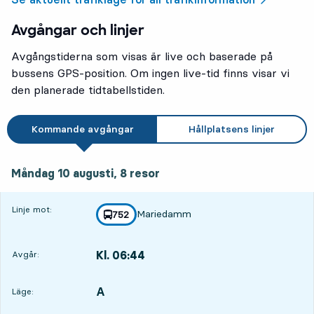
Avgångar och linjer
Avgångstiderna som visas är live och baserade på
bussens GPS-position. Om ingen live-tid finns visar vi
den planerade tidtabellstiden.
Kommande avgångar
Hållplatsens linjer
måndag 10 augusti, 8
resor
Måndag 10 augusti,
8
resor
Linje mot:
Mariedamm
linje
752
mot
,
Kl. 06:44
Avgår:
,
Avgår,Kl. 06:4415 tim 34 min
A
LÄGE,
,
Läge: