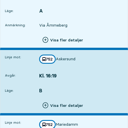
Avgår,Kl. 15:4939 min
A
LÄGE,
,
Läge:
Via Åmmeberg
Anmärkning:
Visa fler detaljer
Linje mot:
Askersund
linje
752
mot
,
Kl. 16:19
Avgår:
,
Avgår,Kl. 16:191 tim 9 min
B
LÄGE,
,
Läge:
Visa fler detaljer
Linje mot:
Mariedamm
linje
752
mot
,