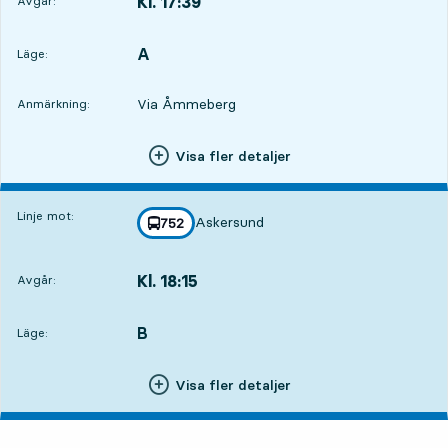
Kl. 17:39
Avgår:
,
Avgår,Kl. 17:394 tim 3 min
A
LÄGE,
,
Läge:
Via Åmmeberg
Anmärkning:
Visa fler detaljer
Linje mot:
Askersund
linje
752
mot
,
Kl. 18:15
Avgår:
,
Avgår,Kl. 18:154 tim 39 min
B
LÄGE,
,
Läge:
Visa fler detaljer
fredag 7 augusti, 4
resor