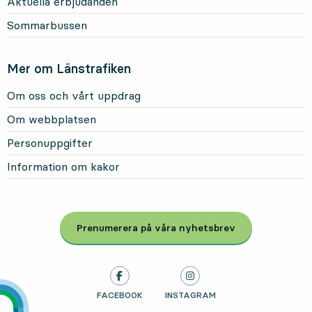
Aktuella erbjudanden
Sommarbussen
Mer om Länstrafiken
Om oss och vårt uppdrag
Om webbplatsen
Personuppgifter
Information om kakor
Prenumerera på våra nyhetsbrev
, Öppnas i modal
LÄNSTRAFIKEN PÅ
FACEBOOK
, ÖPPNAS I NY FLIK
LÄNSTRAFIKEN PÅ
INSTAGRAM
, ÖPPNAS I NY FLIK