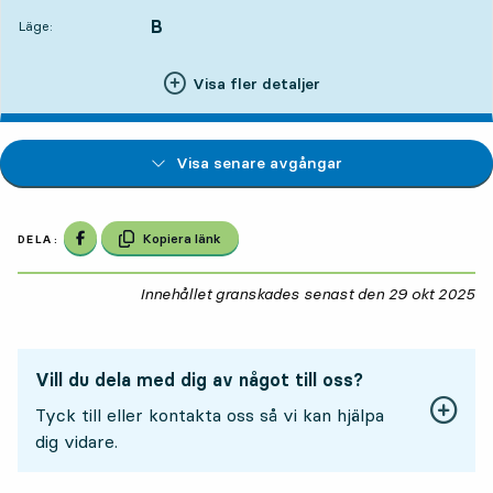
B
LÄGE,
,
Läge:
Visa fler detaljer
Visa senare avgångar
Dela på Facebook
Kopiera länk
DELA:
Innehållet granskades senast den
29 okt 2025
29
Vill du dela med dig av något till oss?
Tyck till eller kontakta oss så vi kan hjälpa
dig vidare.