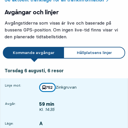
Avgångar och linjer
Avgångstiderna som visas är live och baserade på
bussens GPS-position. Om ingen live-tid finns visar vi
den planerade tidtabellstiden.
Kommande avgångar
Hållplatsens linjer
torsdag 6 augusti, 6
resor
Torsdag 6 augusti,
6
resor
Linje mot:
Zinkgruvan
linje
752
mot
,
59 min
Avgår:
Avgår, Kl. 14:35, om 59 min
Kl.
14:35
A
LÄGE,
,
Läge: