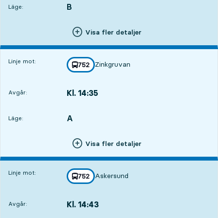
B
LÄGE,
,
Läge:
Visa fler detaljer
Linje mot:
Zinkgruvan
linje
752
mot
,
Kl. 14:35
Avgår:
,
Avgår,Kl. 14:3559 min
A
LÄGE,
,
Läge:
Visa fler detaljer
Linje mot:
Askersund
linje
752
mot
,
Kl. 14:43
Avgår:
,
Avgår,Kl. 14:431 tim 7 min