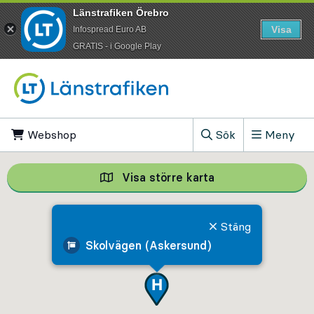
Länstrafiken Örebro
Visa
Infospread Euro AB
​GRATIS - i Google Play
Till innehåll på sidan
Webshop
, Öppnas i ny flik
Sök
Meny
, Visa sökfältet
Visa större karta
Visa större karta,
Stäng
Skolvägen (Askersund)