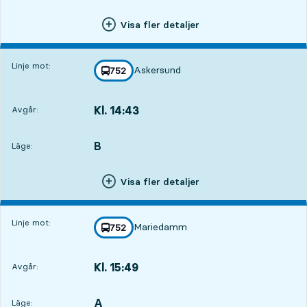
Visa fler detaljer
Linje mot:
Askersund
linje
752
mot
,
Kl. 14:43
Avgår:
,
Avgår,Kl. 14:431 tim 7 min
B
LÄGE,
,
Läge:
Visa fler detaljer
Linje mot:
Mariedamm
linje
752
mot
,
Kl. 15:49
Avgår:
,
Avgår,Kl. 15:492 tim 13 min
A
LÄGE,
,
Läge: