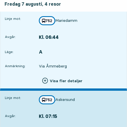
Fredag 7 augusti,
4
resor
Linje mot:
Mariedamm
linje
752
mot
,
Kl. 06:44
Avgår:
,
Avgår,Kl. 06:4417 tim 8 min
A
LÄGE,
,
Läge:
Via Åmmeberg
Anmärkning:
Visa fler detaljer
Linje mot:
Askersund
linje
752
mot
,
Kl. 07:15
Avgår:
,
Avgår,Kl. 07:1517 tim 39 min