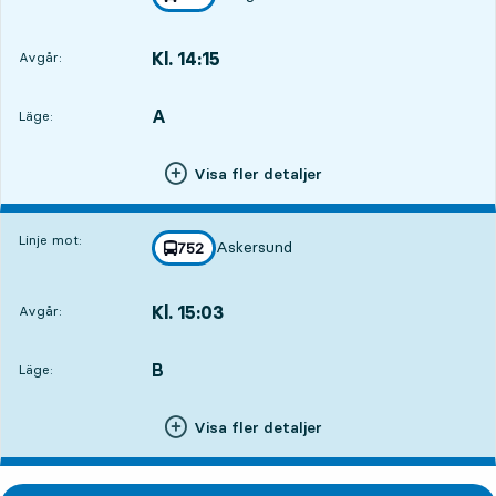
mot
,
Kl. 14:15
Avgår:
,
Avgår,Kl. 14:152 tim 14 min
A
LÄGE,
,
Läge:
Visa fler detaljer
Linje mot:
Askersund
linje
752
mot
,
Kl. 15:03
Avgår:
,
Avgår,Kl. 15:033 tim 2 min
B
LÄGE,
,
Läge:
Visa fler detaljer