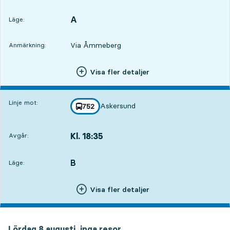
Avgår,Kl. 17:255 tim 24 min
A
LÄGE,
,
Läge:
Via Åmmeberg
Anmärkning:
Visa fler detaljer
Linje mot:
Askersund
linje
752
mot
,
Kl. 18:35
Avgår:
,
Avgår,Kl. 18:356 tim 34 min
B
LÄGE,
,
Läge:
Visa fler detaljer
Lördag 8 augusti, inga resor