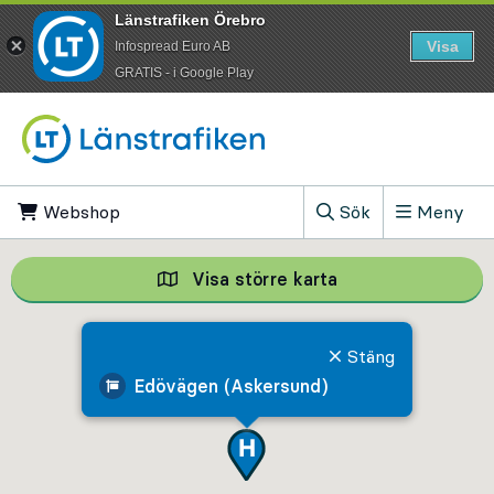
Länstrafiken Örebro
Visa
Infospread Euro AB
​GRATIS - i Google Play
Till innehåll på sidan
Webshop
, Öppnas i ny flik
Sök
Meny
, Visa sökfältet
Visa större karta
Visa större karta,
Stäng
Edövägen (Askersund)