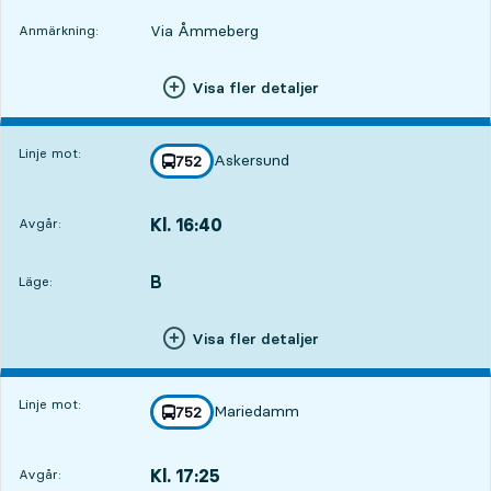
Via Åmmeberg
Anmärkning:
Visa fler detaljer
Linje mot:
Askersund
linje
752
mot
,
Kl. 16:40
Avgår:
,
Avgår,Kl. 16:404 tim 39 min
B
LÄGE,
,
Läge:
Visa fler detaljer
Linje mot:
Mariedamm
linje
752
mot
,
Kl. 17:25
Avgår:
,