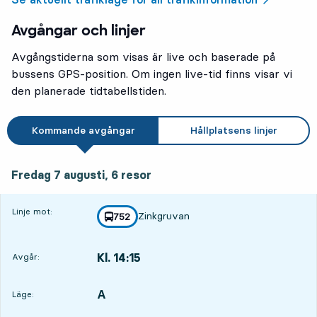
Avgångar och linjer
Avgångstiderna som visas är live och baserade på
bussens GPS-position. Om ingen live-tid finns visar vi
den planerade tidtabellstiden.
Kommande avgångar
Hållplatsens linjer
fredag 7 augusti, 6
resor
Fredag 7 augusti,
6
resor
Linje mot:
Zinkgruvan
linje
752
mot
,
Kl. 14:15
Avgår:
,
Avgår,Kl. 14:152 tim 14 min
A
LÄGE,
,
Läge: