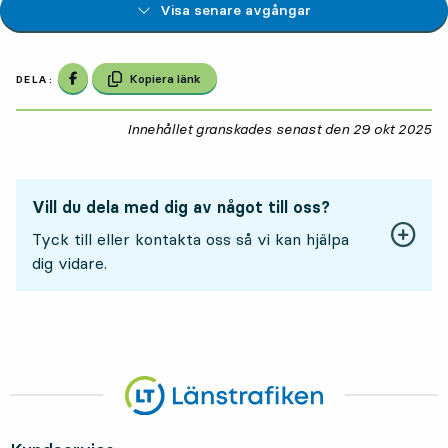
Visa senare avgångar
Dela på Facebook
Kopiera länk
DELA:
Innehållet granskades senast den
29 okt 2025
29
Vill du dela med dig av något till oss?
Tyck till eller kontakta oss så vi kan hjälpa
dig vidare.