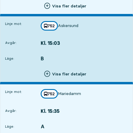
Visa fler detaljer
Linje mot:
Askersund
linje
752
mot
,
Kl. 15:03
Avgår:
,
Avgår,Kl. 15:033 tim 2 min
B
LÄGE,
,
Läge:
Visa fler detaljer
Linje mot:
Mariedamm
linje
752
mot
,
Kl. 15:35
Avgår:
,
Avgår,Kl. 15:353 tim 34 min
A
LÄGE,
,
Läge: