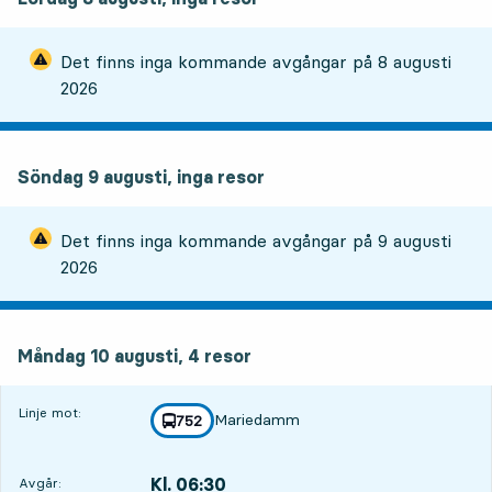
Det finns inga kommande avgångar på
8 augusti
2026
Söndag 9 augusti, inga resor
Det finns inga kommande avgångar på
9 augusti
2026
måndag 10 augusti, 4
resor
Måndag 10 augusti,
4
resor
Linje mot:
Mariedamm
linje
752
mot
,
Kl. 06:30
Avgår:
,