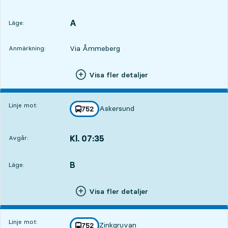
Avgår,Kl. 06:3018 tim 29 min
A
LÄGE,
,
Läge:
Via Åmmeberg
Anmärkning:
Visa fler detaljer
Linje mot:
Askersund
linje
752
mot
,
Kl. 07:35
Avgår:
,
Avgår,Kl. 07:3519 tim 34 min
B
LÄGE,
,
Läge:
Visa fler detaljer
Linje mot:
Zinkgruvan
linje
752