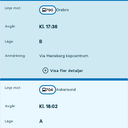
Linje mot:
Örebro
linje
790
mot
,
Kl. 17:36
Avgår:
,
Avgår,Kl. 17:365 tim 47 min
B
LÄGE,
,
Läge:
Via Marieberg köpcentrum
Anmärkning:
Visa fler detaljer
Linje mot:
Askersund
linje
704
mot
,
Kl. 18:02
Avgår:
,
Avgår,Kl. 18:026 tim 13 min
A
LÄGE,
,
Läge: