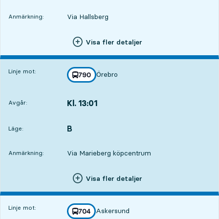
Via Hallsberg
Anmärkning:
Visa fler detaljer
Linje mot:
Örebro
linje
790
mot
,
Kl. 13:01
Avgår:
,
Avgår,Kl. 13:011 tim 12 min
B
LÄGE,
,
Läge:
Via Marieberg köpcentrum
Anmärkning:
Visa fler detaljer
Linje mot:
Askersund
linje
704
mot
,