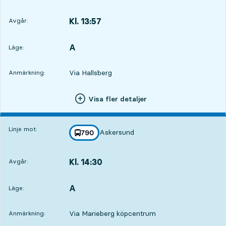
Kl. 13:57
Avgår:
,
Avgår,Kl. 13:572 tim 8 min
A
LÄGE,
,
Läge:
Via Hallsberg
Anmärkning:
Visa fler detaljer
Linje mot:
Askersund
linje
790
mot
,
Kl. 14:30
Avgår:
,
Avgår,Kl. 14:302 tim 41 min
A
LÄGE,
,
Läge:
Via Marieberg köpcentrum
Anmärkning: