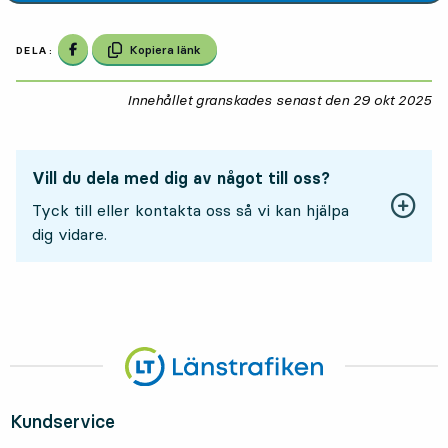
Dela på Facebook
Kopiera länk
DELA:
Innehållet granskades senast den
29 okt 2025
29
Vill du dela med dig av något till oss?
Tyck till eller kontakta oss så vi kan hjälpa
dig vidare.
Kundservice