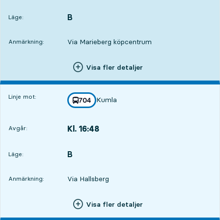
Avgår,Kl. 16:464 tim 57 min
B
LÄGE,
,
Läge:
Via Marieberg köpcentrum
Anmärkning:
Visa fler detaljer
Linje mot:
Kumla
linje
704
mot
,
Kl. 16:48
Avgår:
,
Avgår,Kl. 16:484 tim 59 min
B
LÄGE,
,
Läge:
Via Hallsberg
Anmärkning:
Visa fler detaljer