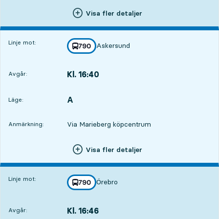
Visa fler detaljer
Linje mot:
Askersund
linje
790
mot
,
Kl. 16:40
Avgår:
,
Avgår,Kl. 16:404 tim 51 min
A
LÄGE,
,
Läge:
Via Marieberg köpcentrum
Anmärkning:
3
3
Visa fler detaljer
Linje mot:
Örebro
linje
790
mot
,
Kl. 16:46
Avgår:
,