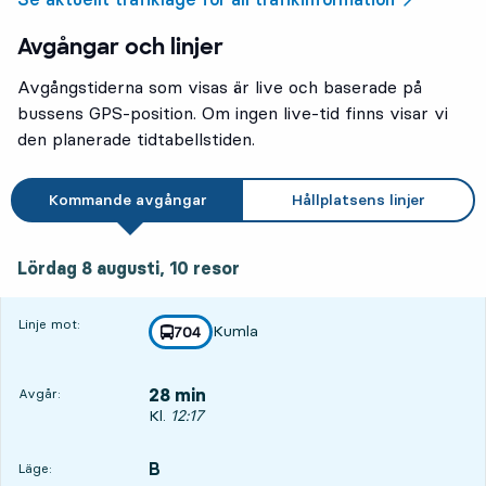
Avgångar och linjer
Avgångstiderna som visas är live och baserade på
bussens GPS-position. Om ingen live-tid finns visar vi
den planerade tidtabellstiden.
Kommande avgångar
Hållplatsens linjer
lördag 8 augusti, 10
resor
Lördag 8 augusti,
10
resor
Linje mot:
Kumla
linje
704
mot
,
28 min
Avgår:
Avgår, Kl. 12:17, om 28 min
Kl.
12:17
B
LÄGE,
,
Läge: