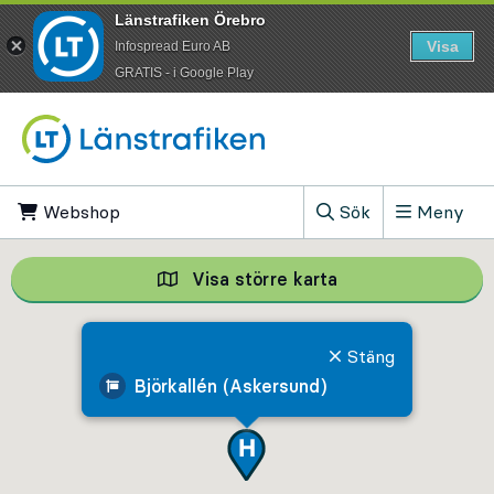
Länstrafiken Örebro
Visa
Infospread Euro AB
​GRATIS - i Google Play
Till innehåll på sidan
Webshop
, Öppnas i ny flik
Sök
Meny
, Visa sökfältet
Visa större karta
Visa större karta,
Stäng
Björkallén (Askersund)