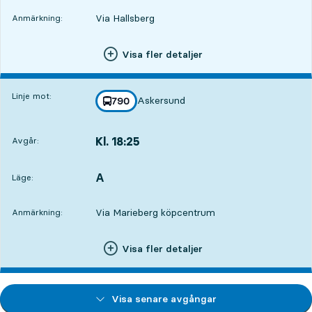
Via Hallsberg
Anmärkning:
Visa fler detaljer
Linje mot:
Askersund
linje
790
mot
,
Kl. 18:25
Avgår:
,
Avgår,Kl. 18:256 tim 36 min
A
LÄGE,
,
Läge:
Via Marieberg köpcentrum
Anmärkning:
Visa fler detaljer
Visa senare avgångar