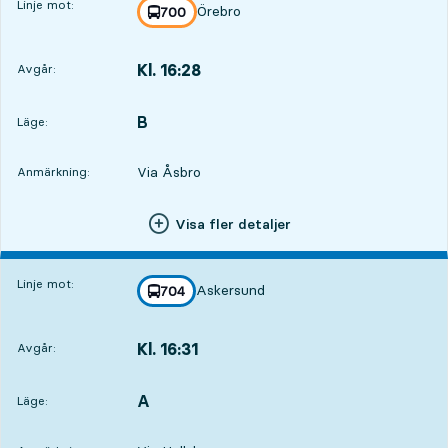
Linje mot:
Örebro
linje
700
mot
,
Kl. 16:28
Avgår:
,
Avgår,Kl. 16:281 tim 55 min
B
LÄGE,
,
Läge:
Via Åsbro
Anmärkning:
Visa fler detaljer
Linje mot:
Askersund
linje
704
mot
,
Kl. 16:31
Avgår:
,
Avgår,Kl. 16:311 tim 58 min
A
LÄGE,
,
Läge: