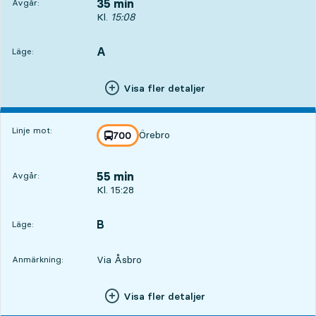
35 min
Avgår:
Avgår, Kl. 15:08, om 35 min
Kl.
15:08
A
LÄGE,
,
Läge:
Visa fler detaljer
Linje mot:
Örebro
linje
700
mot
,
55 min
Avgår:
Avgår, Kl. 15:28, om 55 min
Kl. 15:28
B
LÄGE,
,
Läge:
Via Åsbro
Anmärkning:
Visa fler detaljer