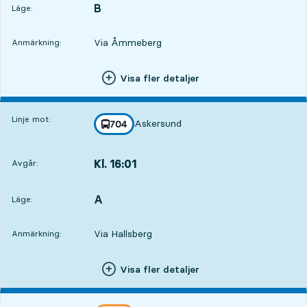
B
LÄGE,
,
Läge:
Via Åmmeberg
Anmärkning:
Visa fler detaljer
Linje mot:
Askersund
linje
704
mot
,
Kl. 16:01
Avgår:
,
Avgår,Kl. 16:011 tim 28 min
A
LÄGE,
,
Läge:
Via Hallsberg
Anmärkning:
Visa fler detaljer