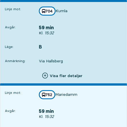
Linje mot:
Kumla
linje
704
mot
,
59 min
Avgår:
Avgår, Kl. 15:32, om 59 min
Kl.
15:32
B
LÄGE,
,
Läge:
Via Hallsberg
Anmärkning:
Visa fler detaljer
Linje mot:
Mariedamm
linje
752
mot
,
59 min
Avgår:
Avgår, Kl. 15:32, om 59 min
Kl.
15:32