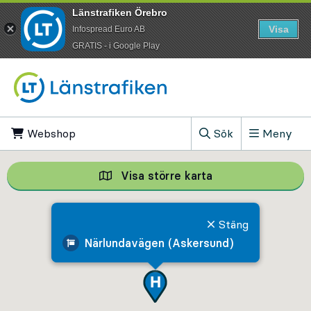
Länstrafiken Örebro
Visa
Infospread Euro AB
​GRATIS - i Google Play
Till innehåll på sidan
Webshop
, Öppnas i ny flik
Sök
Meny
, Visa sökfältet
Visa större karta
Visa större karta,
Stäng
Närlundavägen (Askersund)