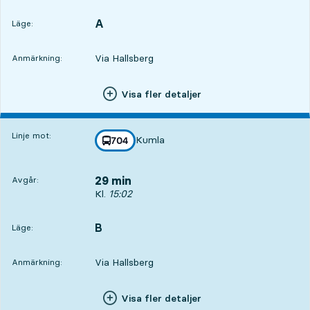
A
LÄGE,
,
Läge:
Via Hallsberg
Anmärkning:
Visa fler detaljer
Linje mot:
Kumla
linje
704
mot
,
29 min
Avgår:
Avgår, Kl. 15:02, om 29 min
Kl.
15:02
B
LÄGE,
,
Läge:
Via Hallsberg
Anmärkning:
Visa fler detaljer