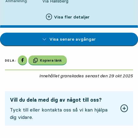
Via Hallsberg
Anmärkning:
Visa fler detaljer
Visa senare avgångar
Dela på Facebook
Kopiera länk
DELA:
Innehållet granskades senast den
29 okt 2025
29
Vill du dela med dig av något till oss?
Tyck till eller kontakta oss så vi kan hjälpa
dig vidare.