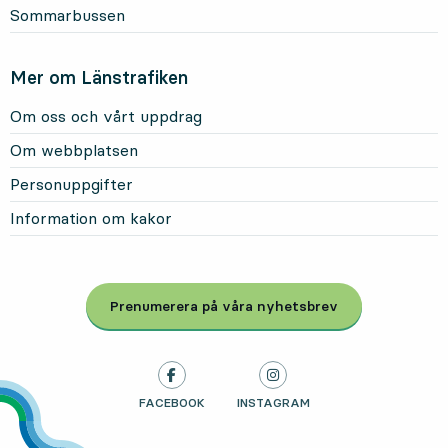
Sommarbussen
Mer om Länstrafiken
Om oss och vårt uppdrag
Om webbplatsen
Personuppgifter
Information om kakor
Prenumerera på våra nyhetsbrev
, Öppnas i modal
LÄNSTRAFIKEN PÅ
FACEBOOK
, ÖPPNAS I NY FLIK
LÄNSTRAFIKEN PÅ
INSTAGRAM
, ÖPPNAS I NY FLIK