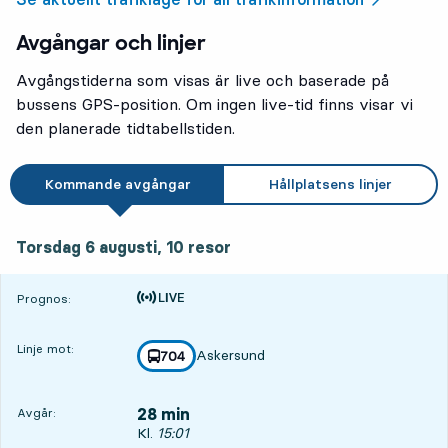
Avgångar och linjer
Avgångstiderna som visas är live och baserade på
bussens GPS-position. Om ingen live-tid finns visar vi
den planerade tidtabellstiden.
Kommande avgångar
Hållplatsens linjer
torsdag 6 augusti, 10
resor
Torsdag 6 augusti,
10
resor
Tiden är prognos
Prognos:
Linje mot:
Askersund
linje
704
mot
,
28 min
Avgår:
Avgår, Kl. 15:01, om 28 min
Kl.
15:01