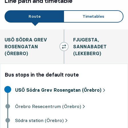
Line path and timetable
Route
Timetables
USÖ SÖDRA GREV
FJUGESTA,
ROSENGATAN
SANNABADET
(ÖREBRO)
(LEKEBERG)
Bus stops in the default route
Start destination,
USÖ Södra Grev Rosengatan (Örebro)
Örebro Resecentrum (Örebro)
Södra station (Örebro)