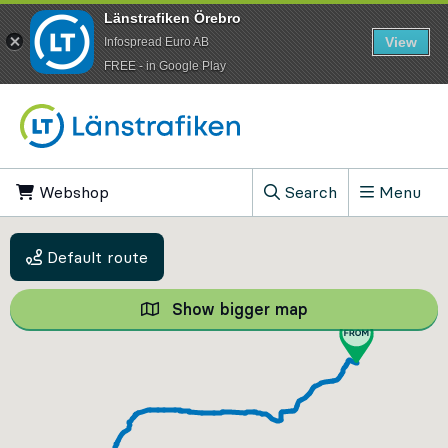
Länstrafiken Örebro
View
Infospread Euro AB
​FREE - in Google Play
Go to content
Webshop
, Opens in new tab
Search
Menu
, Show search field
Default route
Show bigger map
Show bigger map, 