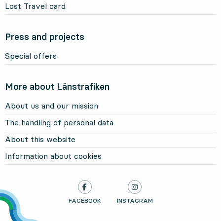
Lost Travel card
Press and projects
Special offers
More about Länstrafiken
About us and our mission
The handling of personal data
About this website
Information about cookies
LÄNSTRAFIKEN ON
FACEBOOK
, OPENS IN NEW TAB
LÄNSTRAFIKEN ON
INSTAGRAM
, OPENS IN NEW TAB