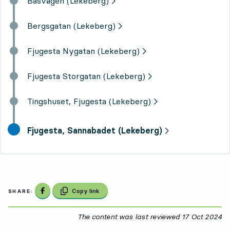
Basvägen (Lekeberg)
Bergsgatan (Lekeberg)
Fjugesta Nygatan (Lekeberg)
Fjugesta Storgatan (Lekeberg)
Tingshuset, Fjugesta (Lekeberg)
final destination,
Fjugesta, Sannabadet (Lekeberg)
Share on Facebook
Copy link
SHARE:
The content was last reviewed
17 Oct 2024
17