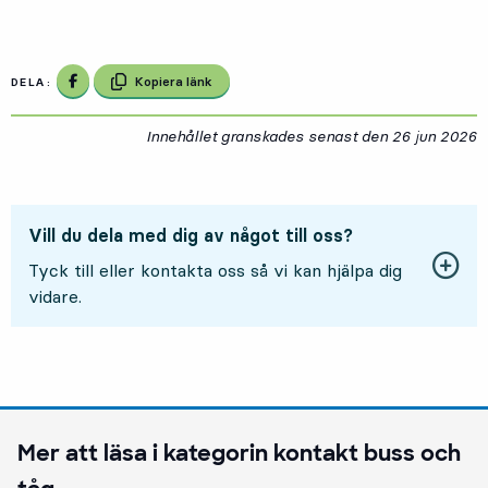
Dela på Facebook
Kopiera länk
DELA:
Innehållet granskades senast den
26 jun 2026
2
Vill du dela med dig av något till oss?
Tyck till eller kontakta oss så vi kan hjälpa dig
vidare.
Mer att läsa i kategorin
kontakt buss och