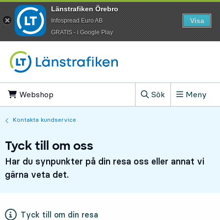
Länstrafiken Örebro
Visa
Infospread Euro AB
​GRATIS - i Google Play
Till innehåll på sidan
Webshop
, Öppnas i ny flik
Sök
Meny
, Visa sökfältet
Kontakta kundservice
Tyck till om oss
Har du synpunkter på din resa oss eller annat vi
gärna veta det.
Tyck till om din resa