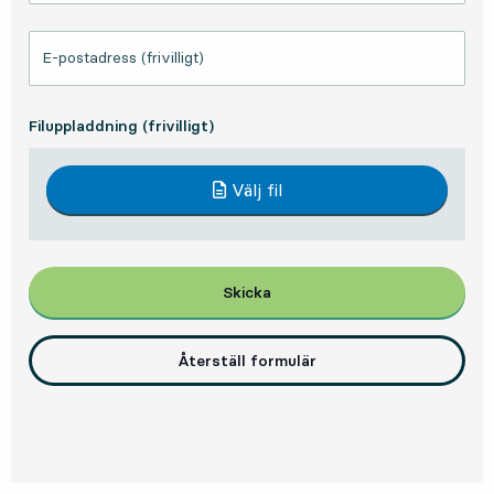
E-postadress (frivilligt)
Filuppladdning (frivilligt)
Välj fil
Skicka
Återställ formulär