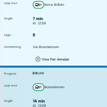
Linje mot:
Norra Bråten
linje
51
mot
,
7 min
Avgår:
Avgår, Kl. 12:59, om 7 min
Kl.
12:59
B
LÄGE,
,
Läge:
Via Busstationen
Anmärkning:
Visa fler detaljer
Tiden är prognos
Prognos:
Linje mot:
Busstationen
linje
51
mot
,
14 min
Avgår:
Avgår, Kl. 13:06, om 14 min
Kl.
13:06