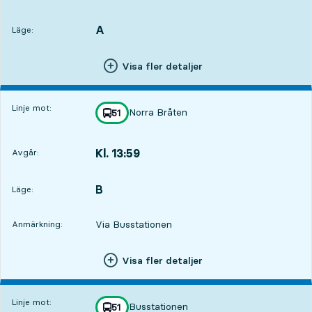
A
LÄGE,
,
Läge:
Visa fler detaljer
Linje mot:
Norra Bråten
linje
51
mot
,
Kl. 13:59
Avgår:
,
Avgår,Kl. 13:591 tim 7 min
B
LÄGE,
,
Läge:
Via Busstationen
Anmärkning:
Visa fler detaljer
Linje mot:
Busstationen
linje
51