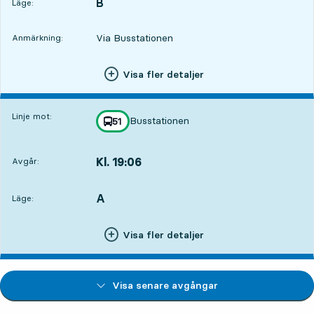
B
LÄGE,
,
Läge:
Via Busstationen
Anmärkning:
Visa fler detaljer
Linje mot:
Busstationen
linje
51
mot
,
Kl. 19:06
Avgår:
,
Avgår,Kl. 19:066 tim 14 min
A
LÄGE,
,
Läge:
Visa fler detaljer
Visa senare avgångar