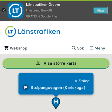
Länstrafiken Örebro
Visa
Infospread Euro AB
​GRATIS - i Google Play
Till innehåll på sidan
Webshop
, Öppnas i ny flik
Sök
Meny
, Visa sökfältet
Visa större karta
Visa större karta,
Stäng
Stolpängsvägen (Karlskoga)