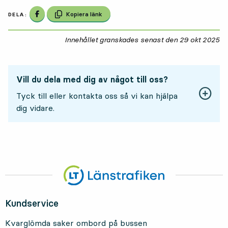
Dela på Facebook
Kopiera länk
DELA:
Innehållet granskades senast den
29 okt 2025
29
Vill du dela med dig av något till oss?
Tyck till eller kontakta oss så vi kan hjälpa
dig vidare.
Kundservice
Kvarglömda saker ombord på bussen