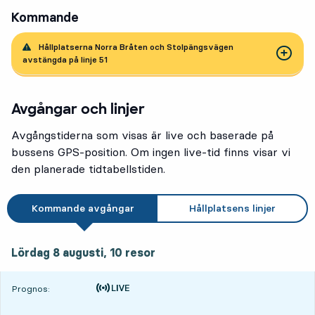
Kommande
Hållplatserna Norra Bråten och Stolpängsvägen
avstängda på linje 51
Avgångar och linjer
Avgångstiderna som visas är live och baserade på
bussens GPS-position. Om ingen live-tid finns visar vi
den planerade tidtabellstiden.
Kommande avgångar
Hållplatsens linjer
lördag 8 augusti, 10
resor
Lördag 8 augusti,
10
resor
Tiden är prognos
Prognos: