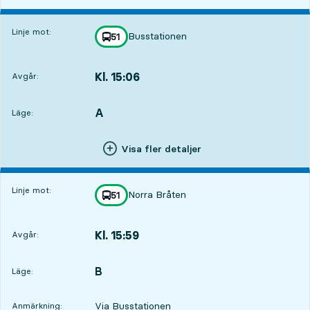
Linje mot:
Busstationen
linje
51
mot
,
Kl. 15:06
Avgår:
,
Avgår,Kl. 15:062 tim 14 min
A
LÄGE,
,
Läge:
Visa fler detaljer
Linje mot:
Norra Bråten
linje
51
mot
,
Kl. 15:59
Avgår:
,
Avgår,Kl. 15:593 tim 7 min
B
LÄGE,
,
Läge:
Via Busstationen
Anmärkning: