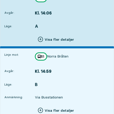
mot
,
Kl. 14:06
Avgår:
,
Avgår,Kl. 14:061 tim 14 min
A
LÄGE,
,
Läge:
Visa fler detaljer
Linje mot:
Norra Bråten
linje
51
mot
,
Kl. 14:59
Avgår:
,
Avgår,Kl. 14:592 tim 7 min
B
LÄGE,
,
Läge:
Via Busstationen
Anmärkning:
Visa fler detaljer