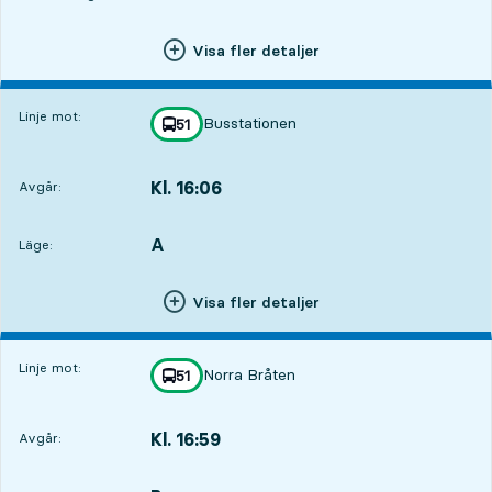
Visa fler detaljer
Linje mot:
Busstationen
linje
51
mot
,
Kl. 16:06
Avgår:
,
Avgår,Kl. 16:063 tim 14 min
A
LÄGE,
,
Läge:
Visa fler detaljer
Linje mot:
Norra Bråten
linje
51
mot
,
Kl. 16:59
Avgår:
,
Avgår,Kl. 16:594 tim 7 min