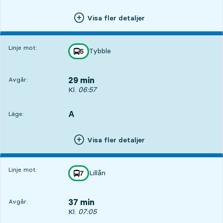
Visa fler detaljer
Linje mot:
Tybble
linje
5
mot
,
29 min
Avgår:
Avgår, Kl. 06:57, om 29 min
Kl.
06:57
A
LÄGE,
,
Läge:
Visa fler detaljer
Linje mot:
Lillån
linje
7
mot
,
37 min
Avgår:
Avgår, Kl. 07:05, om 37 min
Kl.
07:05