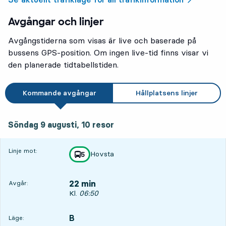
Avgångar och linjer
Avgångstiderna som visas är live och baserade på
bussens GPS-position. Om ingen live-tid finns visar vi
den planerade tidtabellstiden.
Kommande avgångar
Hållplatsens linjer
söndag 9 augusti, 10
resor
Söndag 9 augusti,
10
resor
Linje mot:
Hovsta
linje
5
mot
,
22 min
Avgår:
Avgår, Kl. 06:50, om 22 min
Kl.
06:50
B
LÄGE,
,
Läge: