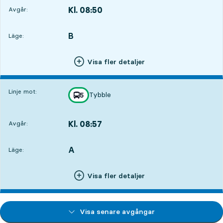
Kl. 08:50
Avgår:
,
Avgår,Kl. 08:502 tim 22 min
B
LÄGE,
,
Läge:
Visa fler detaljer
Linje mot:
Tybble
linje
5
mot
,
Kl. 08:57
Avgår:
,
Avgår,Kl. 08:572 tim 29 min
A
LÄGE,
,
Läge:
Visa fler detaljer
Visa senare avgångar