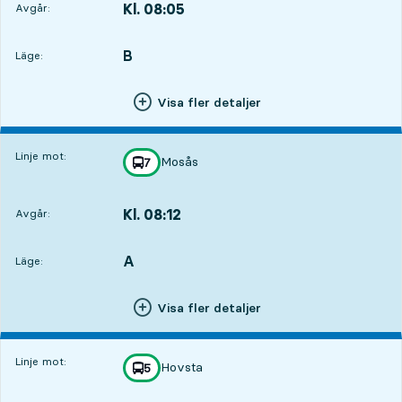
Kl. 08:05
Avgår:
,
Avgår,Kl. 08:051 tim 37 min
B
LÄGE,
,
Läge:
Visa fler detaljer
Linje mot:
Mosås
linje
7
mot
,
Kl. 08:12
Avgår:
,
Avgår,Kl. 08:121 tim 44 min
A
LÄGE,
,
Läge:
Visa fler detaljer
Linje mot:
Hovsta
linje
5
mot
,