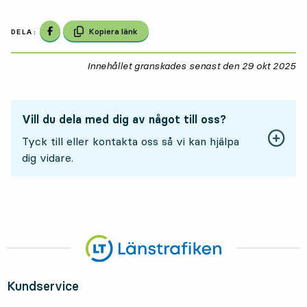
Dela på Facebook
Kopiera länk
DELA:
Innehållet granskades senast den
29 okt 2025
29
Vill du dela med dig av något till oss?
Tyck till eller kontakta oss så vi kan hjälpa
dig vidare.
Kundservice