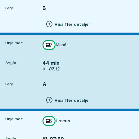
B
LÄGE,
,
Läge:
Visa fler detaljer
Linje mot:
Mosås
linje
7
mot
,
44 min
Avgår:
Avgår, Kl. 07:12, om 44 min
Kl.
07:12
A
LÄGE,
,
Läge:
Visa fler detaljer
Linje mot:
Hovsta
linje
5
mot
,
Kl. 07:50
Avgår:
,