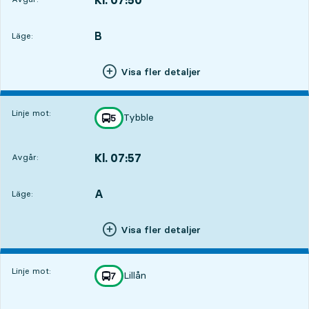
Avgår,Kl. 07:501 tim 22 min
B
LÄGE,
,
Läge:
Visa fler detaljer
Linje mot:
Tybble
linje
5
mot
,
Kl. 07:57
Avgår:
,
Avgår,Kl. 07:571 tim 29 min
A
LÄGE,
,
Läge:
Visa fler detaljer
Linje mot:
Lillån
linje
7
mot
,