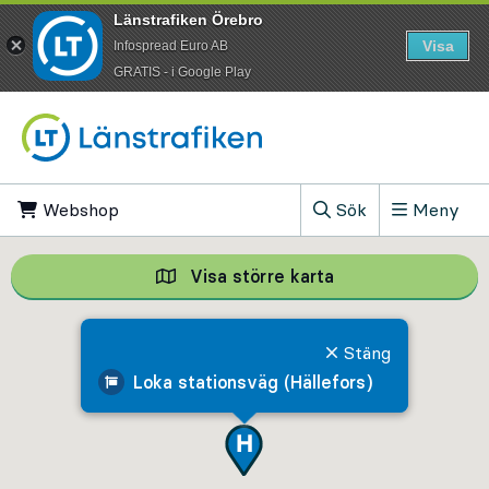
Länstrafiken Örebro
Visa
Infospread Euro AB
​GRATIS - i Google Play
Till innehåll på sidan
Webshop
, Öppnas i ny flik
Sök
Meny
, Visa sökfältet
Visa större karta
Visa större karta,
Stäng
Loka stationsväg (Hällefors)