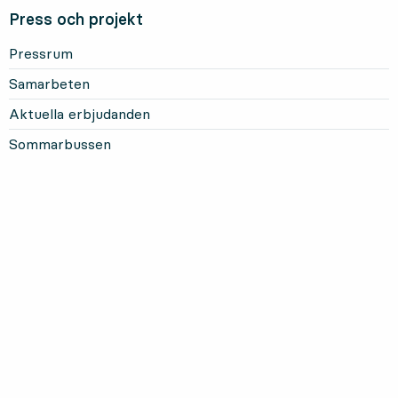
Press och projekt
Pressrum
Samarbeten
Aktuella erbjudanden
Sommarbussen
Mer om Länstrafiken
Om oss och vårt uppdrag
Om webbplatsen
Personuppgifter
Information om kakor