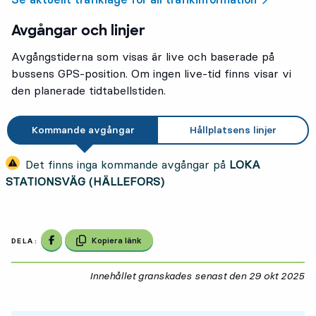
Avgångar och linjer
Avgångstiderna som visas är live och baserade på
bussens GPS-position. Om ingen live-tid finns visar vi
den planerade tidtabellstiden.
Kommande avgångar
Hållplatsens linjer
Det finns inga kommande avgångar på
LOKA
STATIONSVÄG (HÄLLEFORS)
Dela på Facebook
Kopiera länk
DELA:
Innehållet granskades senast den
29 okt 2025
29