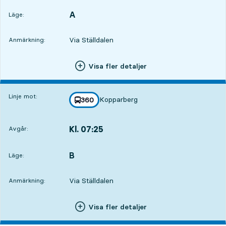
A
LÄGE,
,
Läge:
Via Ställdalen
Anmärkning:
Visa fler detaljer
Linje mot:
Kopparberg
linje
360
mot
,
Kl. 07:25
Avgår:
,
Avgår,Kl. 07:255 tim 27 min
B
LÄGE,
,
Läge:
Via Ställdalen
Anmärkning:
Visa fler detaljer