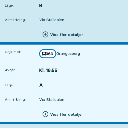
B
LÄGE,
,
Läge:
Via Ställdalen
Anmärkning:
Visa fler detaljer
Linje mot:
Grängesberg
linje
360
mot
,
Kl. 16:55
Avgår:
,
Avgår,Kl. 16:5514 tim 57 min
A
LÄGE,
,
Läge:
Via Ställdalen
Anmärkning:
Visa fler detaljer