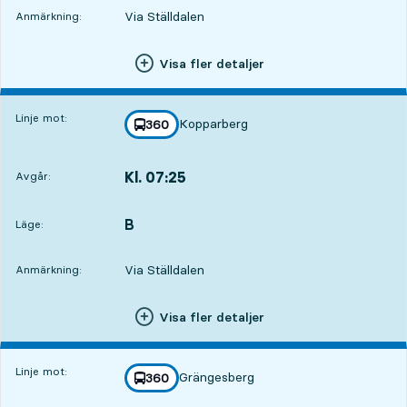
Via Ställdalen
Anmärkning:
Visa fler detaljer
Linje mot:
Kopparberg
linje
360
mot
,
Kl. 07:25
Avgår:
,
Avgår,Kl. 07:255 tim 27 min
B
LÄGE,
,
Läge:
Via Ställdalen
Anmärkning:
Visa fler detaljer
Linje mot:
Grängesberg
linje
360
mot
,