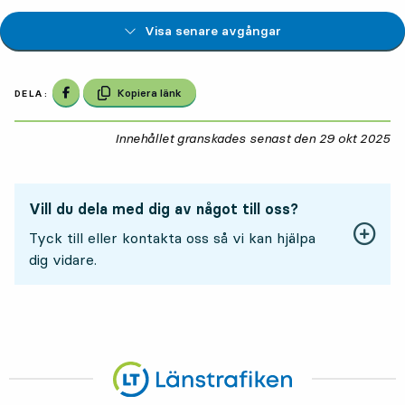
Visa senare avgångar
Dela på Facebook
Kopiera länk
DELA:
Innehållet granskades senast den
29 okt 2025
29
Vill du dela med dig av något till oss?
Tyck till eller kontakta oss så vi kan hjälpa
dig vidare.