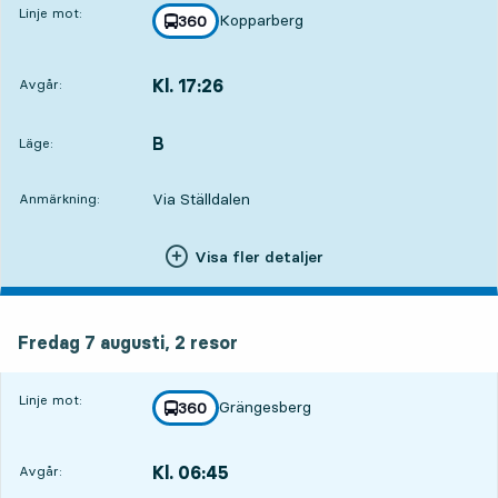
Linje mot:
Kopparberg
linje
360
mot
,
Kl. 17:26
Avgår:
,
Avgår,Kl. 17:2615 tim 28 min
B
LÄGE,
,
Läge:
Via Ställdalen
Anmärkning:
Visa fler detaljer
fredag 7 augusti, 2
resor
Fredag 7 augusti,
2
resor
Linje mot:
Grängesberg
linje
360
mot
,
Kl. 06:45
Avgår:
,
Avgår,Kl. 06:454 tim 47 min