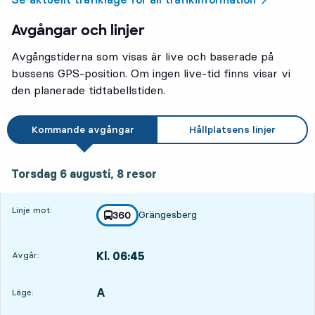
Avgångar och linjer
Avgångstiderna som visas är live och baserade på
bussens GPS-position. Om ingen live-tid finns visar vi
den planerade tidtabellstiden.
Kommande avgångar
Hållplatsens linjer
torsdag 6 augusti, 8
resor
Torsdag 6 augusti,
8
resor
Linje mot:
Grängesberg
linje
360
mot
,
Kl. 06:45
Avgår:
,
Avgår,Kl. 06:454 tim 47 min
A
LÄGE,
,
Läge: