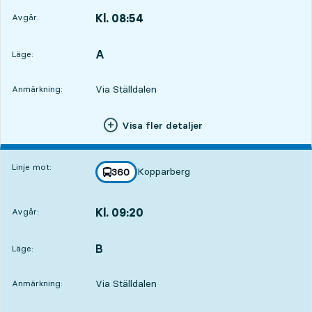
Kl. 08:54
Avgår:
,
Avgår,Kl. 08:546 tim 56 min
A
LÄGE,
,
Läge:
Via Ställdalen
Anmärkning:
Visa fler detaljer
Linje mot:
Kopparberg
linje
360
mot
,
Kl. 09:20
Avgår:
,
Avgår,Kl. 09:207 tim 22 min
B
LÄGE,
,
Läge:
Via Ställdalen
Anmärkning: