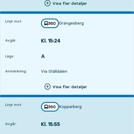
Visa fler detaljer
Linje mot:
Grängesberg
linje
360
mot
,
Kl. 15:24
Avgår:
,
Avgår,Kl. 15:2413 tim 26 min
A
LÄGE,
,
Läge:
Via Ställdalen
Anmärkning:
Visa fler detaljer
Linje mot:
Kopparberg
linje
360
mot
,
Kl. 15:55
Avgår:
,
Avgår,Kl. 15:5513 tim 57 min