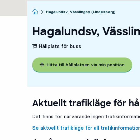
Startsida
Hagalundsv, Vässlingby (Lindesberg)
Hagalundsv, Vässli
Hållplats för buss
Hitta till hållplatsen via min position
Aktuellt trafikläge för hå
Det finns för närvarande ingen trafikinformatio
Se aktuellt trafikläge för all trafikinformatio