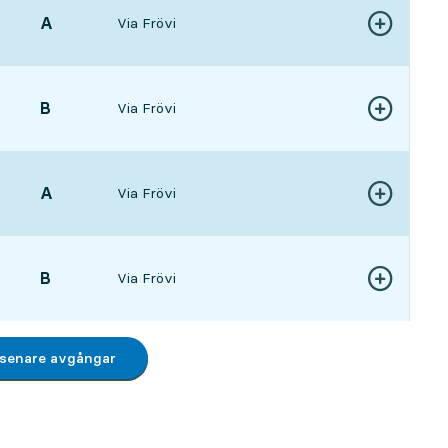
LÄGE,
A
,
Via Frövi
Visa fler detal
038 min
LÄGE,
B
,
Via Frövi
Visa fler detal
1 tim 30 min
LÄGE,
A
,
Via Frövi
Visa fler detal
2 tim 38 min
LÄGE,
B
,
Via Frövi
Visa fler detal
6 tim 30 min
 senare avgångar