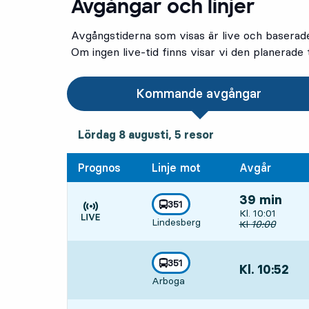
Avgångar och linjer
Avgångstiderna som visas är live och baserad
Om ingen live-tid finns visar vi den planerade t
Kommande avgångar
lördag 8 augusti, 5
resor
Lördag 8 augusti,
5
resor
Prognos
Linje mot
Avgår
39 min
linje
351
Avgår, Kl. 10:0
Kl. 10:01
mot
,
Lindesberg
Tiden är prognos
Ursprunglig avg
Kl
10:00
linje
351
Kl. 10:52
,
mot
,
Arboga
Avgår,Kl. 10:52