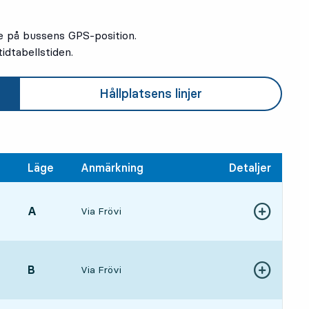
e på bussens GPS-position.
idtabellstiden.
Hållplatsens linjer
Läge
Anmärkning
Detaljer
LÄGE,
A
,
Via Frövi
1, om 39 min
Visa fler detal
ångstid
LÄGE,
B
,
Via Frövi
Visa fler detal
1 tim 30 min