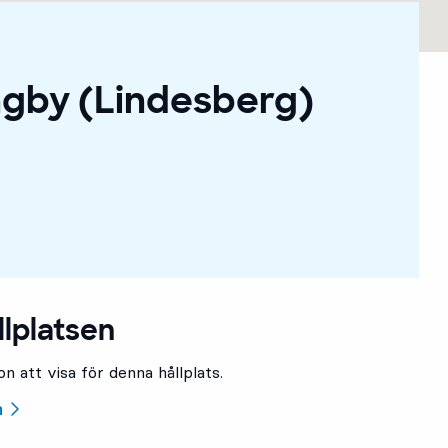
ngby (Lindesberg)
llplatsen
n att visa för denna hållplats.
n