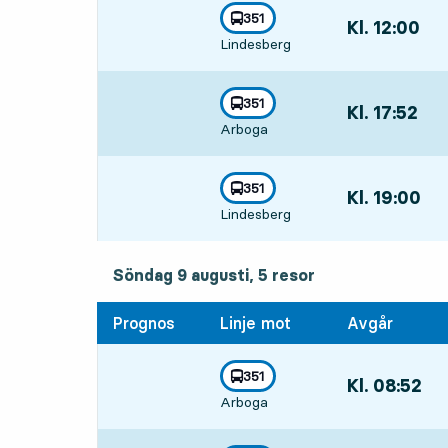
linje
351
Kl. 12:00
,
mot
,
Lindesberg
Avgår,Kl. 12:00
linje
351
Kl. 17:52
,
mot
,
Arboga
Avgår,Kl. 17:52
linje
351
Kl. 19:00
,
mot
,
Lindesberg
Avgår,Kl. 19:00
söndag 9 augusti, 5
resor
Söndag 9 augusti,
5
resor
Prognos
Linje mot
Avgår
linje
351
Kl. 08:52
,
mot
,
Arboga
Avgår,Kl. 08:52