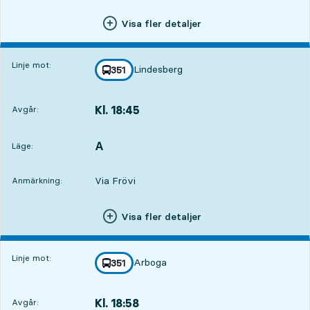
Visa fler detaljer
Linje mot:
Lindesberg
linje
351
mot
,
Kl. 18:45
Avgår:
,
Avgår,Kl. 18:453 tim 44 min
A
LÄGE,
,
Läge:
Via Frövi
Anmärkning:
Visa fler detaljer
Linje mot:
Arboga
linje
351
mot
,
Kl. 18:58
Avgår:
,