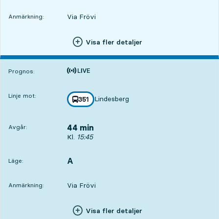
Via Frövi
Anmärkning:
Visa fler detaljer
Tiden är prognos
Prognos:
Linje mot:
Lindesberg
linje
351
mot
,
44 min
Avgår:
Avgår, Kl. 15:45, om 44 min
Kl.
15:45
A
LÄGE,
,
Läge:
Via Frövi
Anmärkning:
Visa fler detaljer