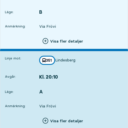
Avgår,Kl. 18:583 tim 57 min
B
LÄGE,
,
Läge:
Via Frövi
Anmärkning:
Visa fler detaljer
Linje mot:
Lindesberg
linje
351
mot
,
Kl. 20:10
Avgår:
,
Avgår,Kl. 20:105 tim 9 min
A
LÄGE,
,
Läge:
Via Frövi
Anmärkning:
Visa fler detaljer