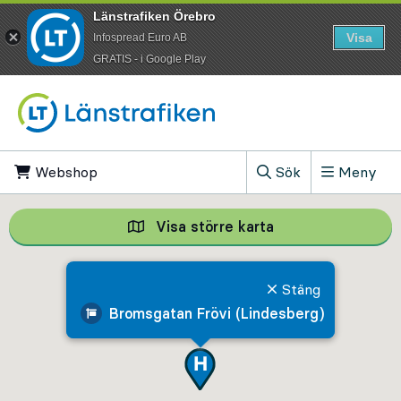
Länstrafiken Örebro
Visa
Infospread Euro AB
​GRATIS - i Google Play
Till innehåll på sidan
Webshop
, Öppnas i ny flik
Sök
Meny
, Visa sökfältet
Visa större karta
Visa större karta,
Stäng
Bromsgatan Frövi (Lindesberg)