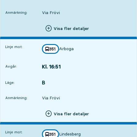
Via Frövi
Anmärkning:
Visa fler detaljer
Linje mot:
Arboga
linje
351
mot
,
Kl. 16:51
Avgår:
,
Avgår,Kl. 16:511 tim 50 min
B
LÄGE,
,
Läge:
Via Frövi
Anmärkning:
Visa fler detaljer
Linje mot:
Lindesberg
linje
351