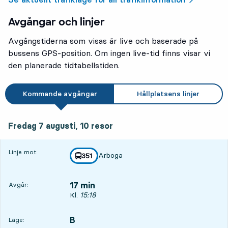
Avgångar och linjer
Avgångstiderna som visas är live och baserade på
bussens GPS-position. Om ingen live-tid finns visar vi
den planerade tidtabellstiden.
Kommande avgångar
Hållplatsens linjer
fredag 7 augusti, 10
resor
Fredag 7 augusti,
10
resor
Linje mot:
Arboga
linje
351
mot
,
17 min
Avgår:
Avgår, Kl. 15:18, om 17 min
Kl.
15:18
B
LÄGE,
,
Läge: