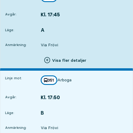
mot
,
Kl. 17:45
Avgår:
,
Avgår,Kl. 17:452 tim 44 min
A
LÄGE,
,
Läge:
Via Frövi
Anmärkning:
Visa fler detaljer
Linje mot:
Arboga
linje
351
mot
,
Kl. 17:50
Avgår:
,
Avgår,Kl. 17:502 tim 49 min
B
LÄGE,
,
Läge:
Via Frövi
Anmärkning: