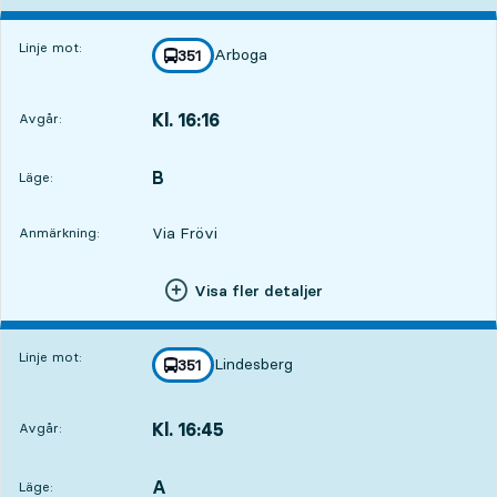
Linje mot:
Arboga
linje
351
mot
,
Kl. 16:16
Avgår:
,
Avgår,Kl. 16:161 tim 15 min
B
LÄGE,
,
Läge:
Via Frövi
Anmärkning:
Visa fler detaljer
Linje mot:
Lindesberg
linje
351
mot
,
Kl. 16:45
Avgår:
,
Avgår,Kl. 16:451 tim 44 min
A
LÄGE,
,
Läge: