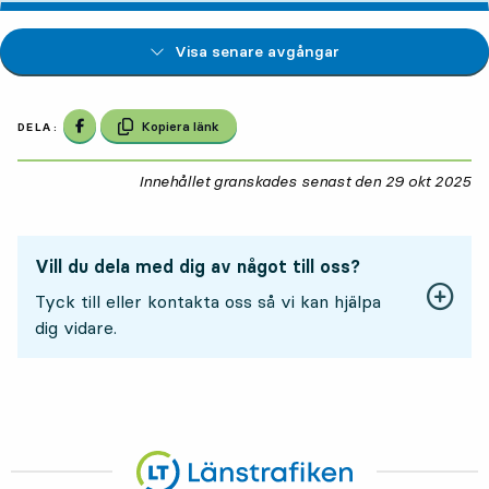
Visa senare avgångar
Dela på Facebook
Kopiera länk
DELA:
Innehållet granskades senast den
29 okt 2025
29
Vill du dela med dig av något till oss?
Tyck till eller kontakta oss så vi kan hjälpa
dig vidare.