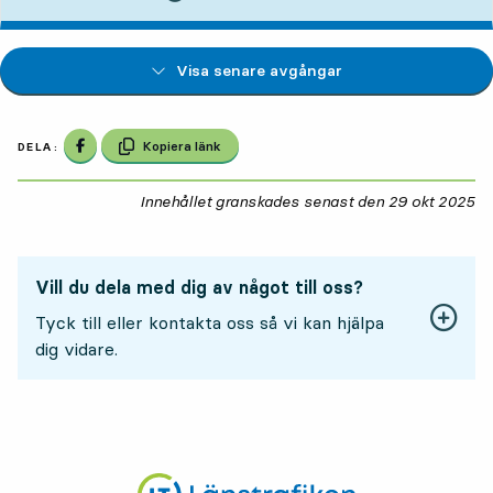
Visa senare avgångar
Dela på Facebook
Kopiera länk
DELA:
Innehållet granskades senast den
29 okt 2025
29
Vill du dela med dig av något till oss?
Tyck till eller kontakta oss så vi kan hjälpa
dig vidare.