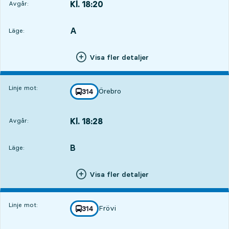
Kl. 18:20
Avgår:
,
Avgår,Kl. 18:201 tim 30 min
A
LÄGE,
,
Läge:
Visa fler detaljer
Linje mot:
Örebro
linje
314
mot
,
Kl. 18:28
Avgår:
,
Avgår,Kl. 18:281 tim 38 min
B
LÄGE,
,
Läge:
Visa fler detaljer
Linje mot:
Frövi
linje
314
mot
,