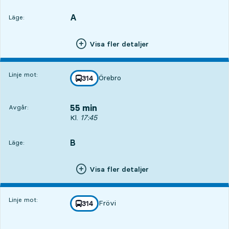
A
LÄGE,
,
Läge:
Visa fler detaljer
Linje mot:
Örebro
linje
314
mot
,
55 min
Avgår:
Avgår, Kl. 17:45, om 55 min
Kl.
17:45
B
LÄGE,
,
Läge:
Visa fler detaljer
Linje mot:
Frövi
linje
314
mot
,