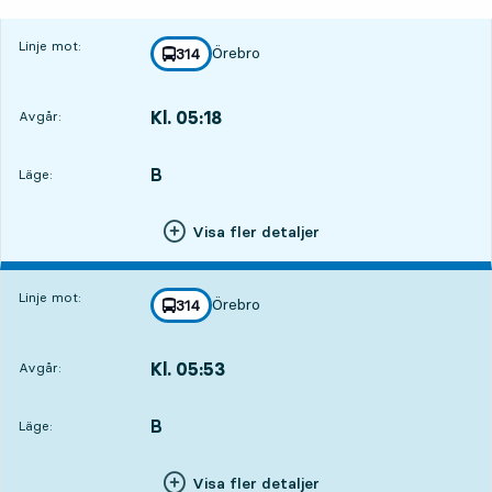
Linje mot:
Örebro
linje
314
mot
,
Kl. 05:18
Avgår:
,
Avgår,Kl. 05:1812 tim 28 min
B
LÄGE,
,
Läge:
Visa fler detaljer
Linje mot:
Örebro
linje
314
mot
,
Kl. 05:53
Avgår:
,
Avgår,Kl. 05:5313 tim 3 min
B
LÄGE,
,
Läge:
Visa fler detaljer