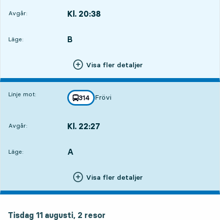
Kl. 20:38
Avgår:
,
Avgår,Kl. 20:383 tim 48 min
B
LÄGE,
,
Läge:
Visa fler detaljer
Linje mot:
Frövi
linje
314
mot
,
Kl. 22:27
Avgår:
,
Avgår,Kl. 22:275 tim 37 min
A
LÄGE,
,
Läge:
Visa fler detaljer
tisdag 11 augusti, 2
resor
Tisdag 11 augusti,
2
resor