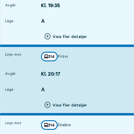
Kl. 19:35
Avgår:
,
Avgår,Kl. 19:352 tim 45 min
A
LÄGE,
,
Läge:
Visa fler detaljer
Linje mot:
Frövi
linje
314
mot
,
Kl. 20:17
Avgår:
,
Avgår,Kl. 20:173 tim 27 min
A
LÄGE,
,
Läge:
Visa fler detaljer
Linje mot:
Örebro
linje
314
mot
,