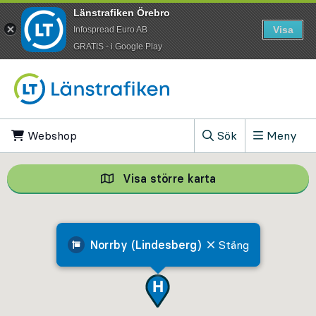
Länstrafiken Örebro
Visa
Infospread Euro AB
​GRATIS - i Google Play
Till innehåll på sidan
Webshop
, Öppnas i ny flik
Sök
Meny
, Visa sökfältet
Visa större karta
Visa större karta,
Norrby (Lindesberg)
Stäng