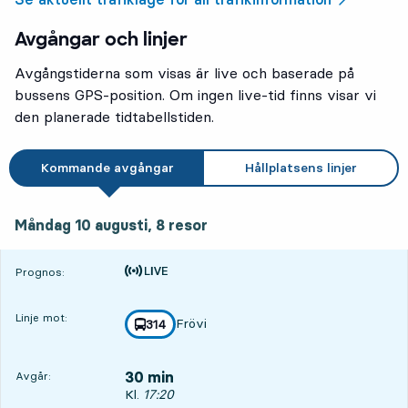
Avgångar och linjer
Avgångstiderna som visas är live och baserade på
bussens GPS-position. Om ingen live-tid finns visar vi
den planerade tidtabellstiden.
Kommande avgångar
Hållplatsens linjer
måndag 10 augusti, 8
resor
Måndag 10 augusti,
8
resor
Tiden är prognos
Prognos:
Linje mot:
Frövi
linje
314
mot
,
30 min
Avgår:
Avgår, Kl. 17:20, om 30 min
Kl.
17:20