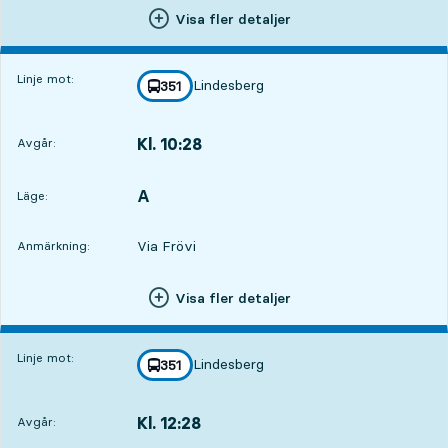
Visa fler detaljer
Linje mot:
Lindesberg
linje
351
mot
,
Kl. 10:28
Avgår:
,
Avgår,Kl. 10:2814 tim 9 min
A
LÄGE,
,
Läge:
Via Frövi
Anmärkning:
Visa fler detaljer
Linje mot:
Lindesberg
linje
351
mot
,
Kl. 12:28
Avgår:
,
Avgår,Kl. 12:2816 tim 9 min