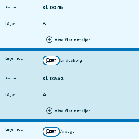
Kl. 00:15
Avgår:
,
Avgår,Kl. 00:153 tim 56 min
B
LÄGE,
,
Läge:
Visa fler detaljer
Linje mot:
Lindesberg
linje
351
mot
,
Kl. 02:53
Avgår:
,
Avgår,Kl. 02:536 tim 34 min
A
LÄGE,
,
Läge:
Visa fler detaljer
Linje mot:
Arboga
linje
351
mot
,