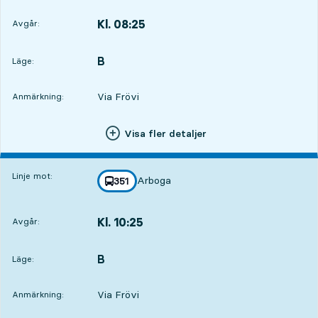
Kl. 08:25
Avgår:
,
Avgår,Kl. 08:2512 tim 6 min
B
LÄGE,
,
Läge:
Via Frövi
Anmärkning:
Visa fler detaljer
Linje mot:
Arboga
linje
351
mot
,
Kl. 10:25
Avgår:
,
Avgår,Kl. 10:2514 tim 6 min
B
LÄGE,
,
Läge:
Via Frövi
Anmärkning: