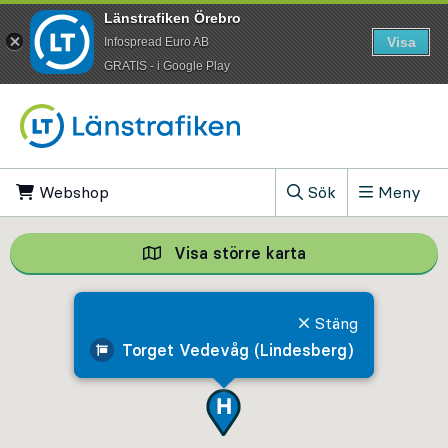
Länstrafiken Örebro
Visa
Infospread Euro AB
​GRATIS - i Google Play
Till innehåll på sidan
Webshop
, Öppnas i ny flik
Sök
Meny
, Visa sökfältet
Visa större karta
Visa större karta,
Stäng
Torget Vedevåg (Lindesberg)