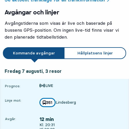
Avgångar och linjer
Avgångstiderna som visas är live och baserade på
bussens GPS-position. Om ingen live-tid finns visar vi
den planerade tidtabellstiden.
Kommande avgångar
Hållplatsens linjer
fredag 7 augusti, 3
resor
Fredag 7 augusti,
3
resor
Tiden är prognos
Prognos:
Linje mot:
Lindesberg
linje
351
mot
,
12 min
Avgår:
Avgår, Kl. 20:31, om 12 min
Kl. 20:31