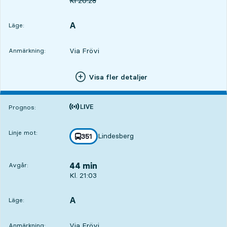
Ursprunglig avgångstid
Kl
20:28
A
LÄGE,
,
Läge:
Via Frövi
Anmärkning:
Visa fler detaljer
Tiden är prognos
Prognos:
Linje mot:
Lindesberg
linje
351
mot
,
44 min
Avgår:
Avgår, Kl. 21:03, om 44 min
Kl. 21:03
A
LÄGE,
,
Läge:
Via Frövi
Anmärkning: