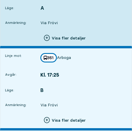
A
LÄGE,
,
Läge:
Via Frövi
Anmärkning:
Visa fler detaljer
Linje mot:
Arboga
linje
351
mot
,
Kl. 17:25
Avgår:
,
Avgår,Kl. 17:2521 tim 6 min
B
LÄGE,
,
Läge:
Via Frövi
Anmärkning:
Visa fler detaljer