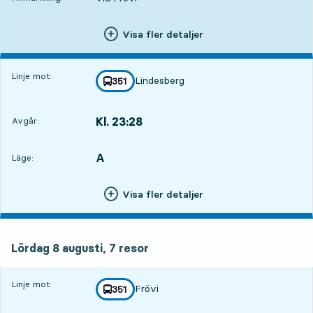
Visa fler detaljer
Linje mot:
Lindesberg
linje
351
mot
,
Kl. 23:28
Avgår:
,
Avgår,Kl. 23:283 tim 9 min
A
LÄGE,
,
Läge:
Visa fler detaljer
lördag 8 augusti, 7
resor
Lördag 8 augusti,
7
resor
Linje mot:
Frövi
linje
351
mot
,