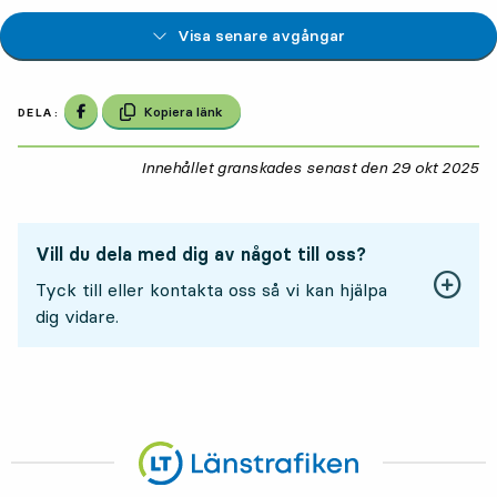
Visa senare avgångar
Dela på Facebook
Kopiera länk
DELA:
Innehållet granskades senast den
29 okt 2025
29
Vill du dela med dig av något till oss?
Tyck till eller kontakta oss så vi kan hjälpa
dig vidare.